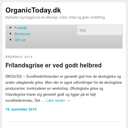
OrganicToday.dk
Nyheder og baggrund om økologi, natur, miljø og grøn omstilling.
Forside
Annoncer
Om os
ÅRSARKIV:
2015
Frilandsgrise er ved godt helbred
ØKOLOGI – Sundhedstilstanden er generelt god hos de økologiske og
andre udegående grise. Men der er også udfordringer for de økologiske
producenter, konkluderer en workshop. Økologiske grise og
frilandsgrise klarer sig generelt godt og ligger på et højt
sundhedsniveau. Det …
Læs resten
→
16. november 2015