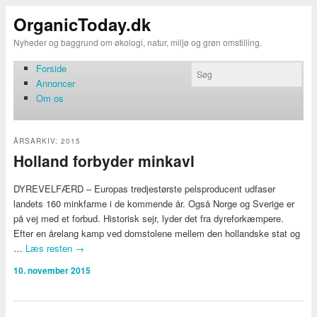
OrganicToday.dk
Nyheder og baggrund om økologi, natur, miljø og grøn omstilling.
Forside
Annoncer
Om os
ÅRSARKIV:
2015
Holland forbyder minkavl
DYREVELFÆRD – Europas tredjestørste pelsproducent udfaser
landets 160 minkfarme i de kommende år. Også Norge og Sverige er
på vej med et forbud. Historisk sejr, lyder det fra dyreforkæmpere.
Efter en årelang kamp ved domstolene mellem den hollandske stat og
…
Læs resten
→
10. november 2015