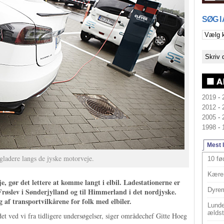
SØG I
2019
-
2012
-
2005
-
1998
-
Mest 
igladere langs de jyske motorveje.
10 fø
Kære 
e, gør det lettere at komme langt i elbil. Ladestationerne er
Dyrem
Frøslev i Sønderjylland og til Himmerland i det nordjyske.
f transportvilkårene for folk med elbiler.
Lunde
ældst
 det ved vi fra tidligere undersøgelser, siger områdechef Gitte Hoeg