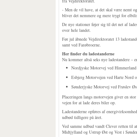
fra Vejdirektoratet.
- Men de vil have, at det skal være nemt og
bliver det nemmere og mere trygt for elbilis
De nye stationer føjer sig til det net af lade
over hele landet.
Før jul åbnede Vejdirektoratet 13 ladestand
samt ved Farøbroerne.
Her finder du ladestanderne
Nu kommer altså seks nye ladestandere – en
Nordjyske Motorvej ved Himmerland
Esbjerg Motorvejen ved Harte Nord 
Sønderjyske Motorvej ved Frøslev Øst
Placeringen langs motorvejen giver en stor 
vejen for at lade deres biler op.
Ladestanderne opføres af energivirksomhed
udbød tidligere på året.
Ved samme udbud vandt Clever retten til at
Midtjylland og Ustrup Øst og Vest i Sønderjy