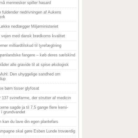
må mennesker spiller hasard
 fuldender nedrivningen af Aukens
ærk
Løkke nedlægger Miljøministeriet
 i vejen med dansk brødkorns kvalitet
rner milliardtilskud til tyrefægtning
grønlandske fangere – køb deres sælskind
råder alle gravide til at spise økologisk
Muhl: Den uhyggelige sandhed om
dup
e børn tisser glyfosat
r 137 svinefarme, der strutter af medicin
ikerne sagde ja til 7,5 gange flere kemi-
r i grundvandet
 kan du lave din egen plantefars
mpagne skal gøre Esben Lunde troværdig