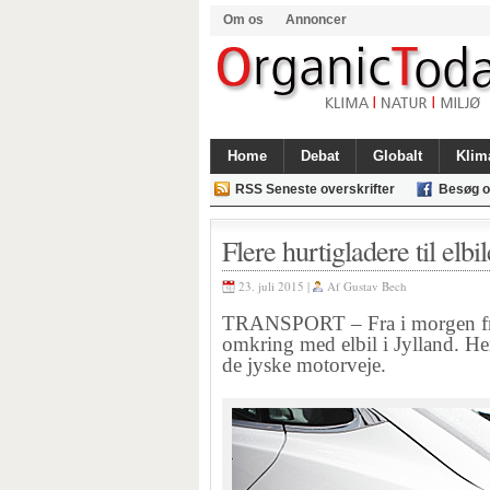
Om os
Annoncer
Home
Debat
Globalt
Klim
RSS Seneste overskrifter
Besøg o
Flere hurtigladere til elb
23. juli 2015 |
Af
Gustav Bech
TRANSPORT – Fra i morgen freda
omkring med elbil i Jylland. He
de jyske motorveje.