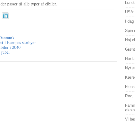
Lunde
r passer til alle typer af elbiler.
USA:
I dag
Spin 
i Danmark
Haj e
øst i Europas storbyer
lbiler i 2040
Grønt
 jubel
Her f
Nyt ø
Kære 
Flens
Rød, 
Famili
økolo
Vi bes