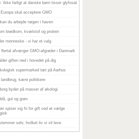
: Ikke farligt at danske børn tisser glyfosat
 Europa skal acceptere GMO
 kan du arbejde nøgen i haven
om brødkorn, kvælstof og protein
ller menneske - vi har et valg
 flertal afværger GMO-afgrøder i Danmark
alder giften ned i hovedet på dig
kologisk supermarked tæt på Aarhus
landbrug, kære politikere
borg byder på masser af økologi
blå, gul og grøn
er spiser sig fri for gift ved at vælge
gisk
temmer selv, hvilket liv vi vil leve