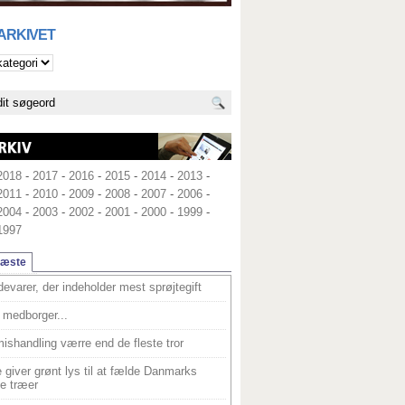
 ARKIVET
2018
-
2017
-
2016
-
2015
-
2014
-
2013
-
2011
-
2010
-
2009
-
2008
-
2007
-
2006
-
2004
-
2003
-
2002
-
2001
-
2000
-
1999
-
1997
læste
devarer, der indeholder mest sprøjtegift
medborger...
ishandling værre end de fleste tror
 giver grønt lys til at fælde Danmarks
e træer