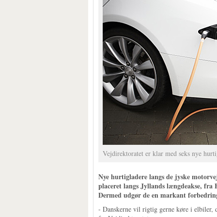
Vejdirektoratet er klar med seks nye hurt
Nye hurtigladere langs de jyske motorvej
placeret langs Jyllands længdeakse, fra 
Dermed udgør de en markant forbedring a
- Danskerne vil rigtig gerne køre i elbiler,