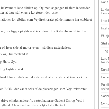
Når s
 bekvemt at lade elbilen op. Og med adgangen til flere ladesteder
Løkke
ter at tage på længere køreture i det jyske.
livsv
stationer for elbiler, som Vejdirektoratet på det seneste har etableret
Lars 
Intet
ere, der ligger på øst-vest korridoren fra København til Aarhus
EU fje
Støt 
 på hver side af motorvejen – på disse rastepladser:
- Jeg 
 v og Himmerland Ø
Lars 
og Harte Syd
Roun
 og Frøslev Vest
Dansk
fordel for elbilisterne, der dermed ikke behøver at køre væk fra
Her e
Polit
en E.ON, der vandt seks af de placeringer, som Vejdirektoratet
reste
Sådan
 drive elladestandere fra rastepladserne Gudenå Øst og Vest i
Ny ka
lland. Clever indvier disse i løbet af efteråret.