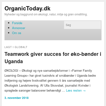
OrganicToday.dk
Nyheder og baggrund om økologi, natur, miljø og grøn omstilling.
Forside
Annoncer
Om os
LAGT I
GLOBALT
Teamwork giver succes for øko-bønder i
Uganda
ØKOLOGI – Økologi og nye samarbejdsformer i »Farmer Family
Learning Groups« har givet tusindvis af småbønder i Uganda bedre
indtjening og højere livskvalitet gennem ti års samarbejde med
Økologisk Landsforening. Af Ulla Skovsbøl, journalist Kvinder i
spraglede saronger balancerer behændigt …
Læs resten
→
3. november 2018