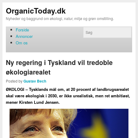
OrganicToday.dk
Nyheder og baggrund om økologi, natur, miljø og grøn omstilling.
Forside
Annoncer
Om os
Ny regering i Tyskland vil tredoble
økologiarealet
Posted by
Gustav Bech
ØKOLOGI – Tysklands mål om, at 20 procent af landbrugsarealet
skal være økologisk i 2030, er ikke urealistisk, men ret ambitiøst,
mener Kirsten Lund Jensen.