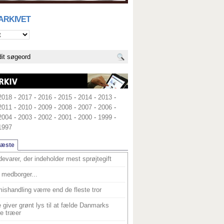
 ARKIVET
2018
-
2017
-
2016
-
2015
-
2014
-
2013
-
2011
-
2010
-
2009
-
2008
-
2007
-
2006
-
2004
-
2003
-
2002
-
2001
-
2000
-
1999
-
1997
læste
devarer, der indeholder mest sprøjtegift
medborger...
ishandling værre end de fleste tror
 giver grønt lys til at fælde Danmarks
e træer