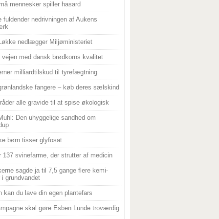
må mennesker spiller hasard
 fuldender nedrivningen af Aukens
ærk
Løkke nedlægger Miljøministeriet
 i vejen med dansk brødkorns kvalitet
rner milliardtilskud til tyrefægtning
grønlandske fangere – køb deres sælskind
råder alle gravide til at spise økologisk
Muhl: Den uhyggelige sandhed om
dup
e børn tisser glyfosat
r 137 svinefarme, der strutter af medicin
ikerne sagde ja til 7,5 gange flere kemi-
r i grundvandet
 kan du lave din egen plantefars
mpagne skal gøre Esben Lunde troværdig