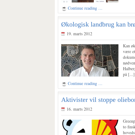
Continue reading …
Økologisk landbrug kan br
19. marts 2012
Kan øk
være e
dokumen
nødven
Halber
på [...]
Continue reading …
Aktivister vil stoppe oliebo
16. marts 2012
Greenp
to fins
hoveds