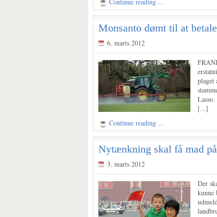
Continue reading …
Monsanto dømt til at betale
6. marts 2012
FRANKR
erstatn
plaget
stamme
Lasso. 
[...]
Continue reading …
Nytænkning skal få mad på
3. marts 2012
Der ska
kunne 
udmeld
landbru