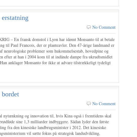
 erstatning
No Comment
IG – En fransk domstol i Lyon har idømt Monsanto til at betale
ing til Paul Francois, der er planteavler. Den 47-årige landmand er
 af neurologiske problemer som hukommelsestab, hovedpine og
n efter at han i 2004 kom til at indånde dampe fra ukrudtsmidlet
Han anklager Monsanto for ikke at advare tilstrækkeligt tydeligt
 bordet
No Comment
l nytænkning og innovation til, hvis Kina også i fremtidens skal
brødføde sine 1,3 milliarder indbyggere. Sådan lyder den første
ing fra den kinesiske landbrugsminister i 2012. Det kinesiske
gsministerium vil sætte fokus på strategisk landudvikling,