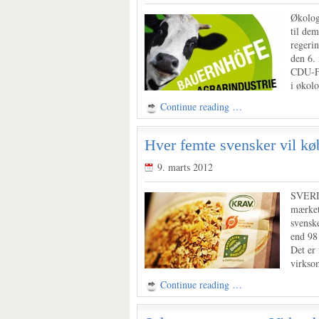
Økolog
til dem
regerin
den 6.
CDU-FD
i økolo
Continue reading …
Hver femte svensker vil k
9. marts 2012
SVERIG
mærket
svensk
end 98 
Det er 
virkso
Continue reading …