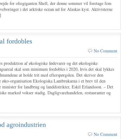
bejde for oliegiganten Shell, der denne sommer vil foretage fem
veboringer i det arktiske ocean ud for Alaskas kyst. Aktivisterne
]
al fordobles
No Comment
es produktion af økologiske fødevarer og det økologiske
ugsareal skal som minimum fordobles i 2020, hvis det skal lykkes
ndmændene at holde trit med efterspørgslen. Det skriver den
e øko-organisation Ekologiska Lantbrukarna i et brev til den
 minister for landbrug og landdistrikter, Eskil Erlandsson. – Det
iske marked vokser stadig. Dagligvarehandelen, restauranter og
d agroindustrien
No Comment