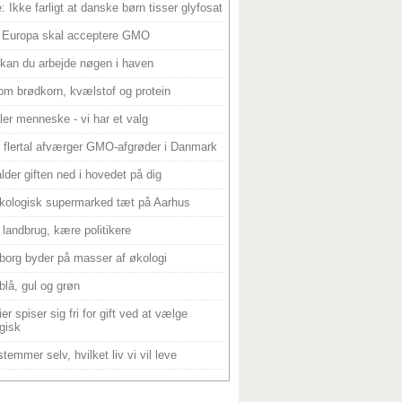
: Ikke farligt at danske børn tisser glyfosat
 Europa skal acceptere GMO
 kan du arbejde nøgen i haven
om brødkorn, kvælstof og protein
ller menneske - vi har et valg
 flertal afværger GMO-afgrøder i Danmark
alder giften ned i hovedet på dig
kologisk supermarked tæt på Aarhus
landbrug, kære politikere
borg byder på masser af økologi
blå, gul og grøn
er spiser sig fri for gift ved at vælge
gisk
temmer selv, hvilket liv vi vil leve