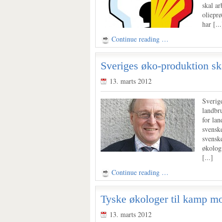
skal ar
olieprø
har [...
Continue reading …
Sveriges øko-produktion sk
13. marts 2012
Sverig
landbr
for la
svensk
svenske
økolog
[...]
Continue reading …
Tyske økologer til kamp mo
13. marts 2012