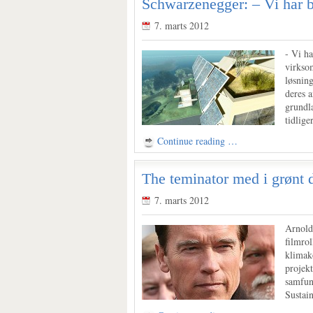
Schwarzenegger: – Vi har b
7. marts 2012
- Vi ha
virkso
løsnin
deres 
grundl
tidliger
Continue reading …
The teminator med i grønt 
7. marts 2012
Arnold
filmro
klimak
projekt
samfund
Sustain