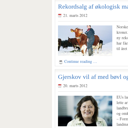
Rekordsalg af økologisk m
21. marts 2012
Norske 
kroner.
ny rek
har få
til året
Continue reading …
Gjerskov vil af med bøvl o
20. marts 2012
EUs la
lette 
landbru
og omk
– Form
landmæn