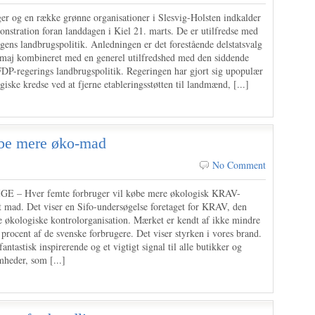
er og en række grønne organisationer i Slesvig-Holsten indkalder
onstration foran landdagen i Kiel 21. marts. De er utilfredse med
gens landbrugspolitik. Anledningen er det forestående delstatsvalg
 maj kombineret med en generel utilfredshed med den siddende
P-regerings landbrugspolitik. Regeringen har gjort sig upopulær
giske kredse ved at fjerne etableringsstøtten til landmænd, [...]
øbe mere øko-mad
No Comment
E – Hver femte forbruger vil købe mere økologisk KRAV-
 mad. Det viser en Sifo-undersøgelse foretaget for KRAV, den
e økologiske kontrolorganisation. Mærket er kendt af ikke mindre
procent af de svenske forbrugere. Det viser styrken i vores brand.
fantastisk inspirerende og et vigtigt signal til alle butikker og
mheder, som [...]