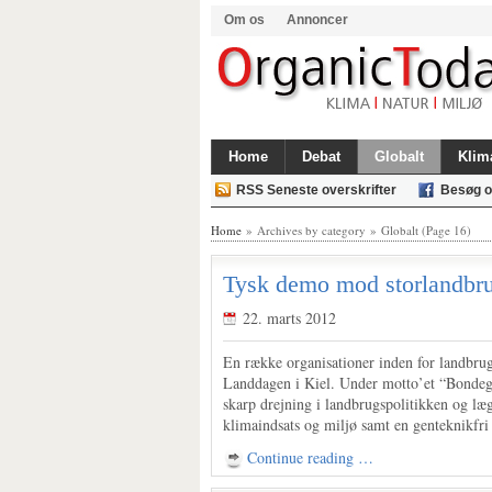
Om os
Annoncer
Home
Debat
Globalt
Klim
RSS Seneste overskrifter
Besøg o
Home
» Archives by category » Globalt (Page 16)
Tysk demo mod storlandbr
22. marts 2012
En række organisationer inden for landbrug
Landdagen i Kiel. Under motto’et “Bondegård
skarp drejning i landbrugspolitikken og l
klimaindsats og miljø samt en genteknikfri 
Continue reading …