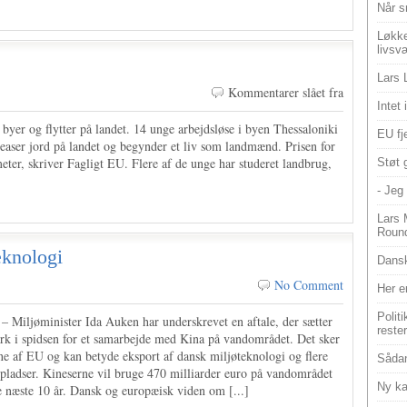
Når s
Løkke
livsv
Lars 
Kommentarer slået fra
Intet
byer og flytter på landet. 14 unge arbejdsløse i byen Thessaloniki
EU fje
leaser jord på landet og begynder et liv som landmænd. Prisen for
eter, skriver Fagligt EU. Flere af de unge har studeret landbrug,
Støt 
- Jeg 
Lars 
Roun
eknologi
Dansk
No Comment
Her e
Polit
 Miljøminister Ida Auken har underskrevet en aftale, der sætter
reste
k i spidsen for et samarbejde med Kina på vandområdet. Det sker
ne af EU og kan betyde eksport af dansk miljøteknologi og flere
Sådan
spladser. Kineserne vil bruge 470 milliarder euro på vandområdet
Ny ka
e næste 10 år. Dansk og europæisk viden om [...]