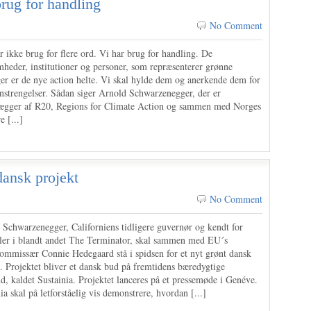
rug for handling
No Comment
r ikke brug for flere ord. Vi har brug for handling. De
mheder, institutioner og personer, som repræsenterer grønne
ger er de nye action helte. Vi skal hylde dem og anerkende dem for
anstrengelser. Sådan siger Arnold Schwarzenegger, der er
ægger af R20, Regions for Climate Action og sammen med Norges
e [...]
dansk projekt
No Comment
 Schwarzenegger, Californiens tidligere guvernør og kendt for
ller i blandt andet The Terminator, skal sammen med EU´s
ommissær Connie Hedegaard stå i spidsen for et nyt grønt dansk
. Projektet bliver et dansk bud på fremtidens bæredygtige
, kaldet Sustainia. Projektet lanceres på et pressemøde i Genéve.
ia skal på letforståelig vis demonstrere, hvordan [...]