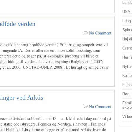
Lunde
USA:
I dag
ødføde verden
Spin 
No Comment
Haj e
ologisk landbrug brødføde verden? Et hurtigt og simpelt svar vil
Grønt
t rungende JA. Der er allerede en masse solid forskning, som
terer dette og peger på, at økologisk jordbrug vil blive et
Her f
digt bidrag til verdens fødevareforsyning (Badgley et al 2007;
g et al, 2006; UNCTAD-UNEP, 2008). Et hurtigt og simpelt svar
Nyt ø
Kære 
Flens
Rød, 
ringer ved Arktis
Famili
No Comment
økolo
Vi bes
eace-aktivister fra blandt andet Danmark klatrede i dag ombord på
ke statsejede isbrydere, Fennica og Nordica, i havnen i Finlands
tad Helsinki. Isbryderne er begge er på vej mod Arktis, hvor de