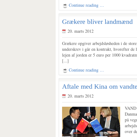
Continue reading …
Grækere bliver landmænd
20. marts 2012
Grækere opgiver arbejdsløsheden i de store 
underskrev i går en kontrakt, hvorefter de 
lejen af jorden er 5 euro per 1000 kvadratm
[...]
Continue reading …
Aftale med Kina om vandt
20. marts 2012
VAND –
Danmar
på veg
arbejd
over d