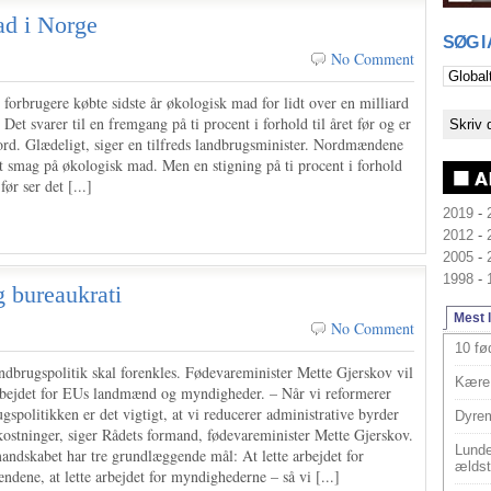
ad i Norge
SØG I
No Comment
forbrugere købte sidste år økologisk mad for lidt over en milliard
 Det svarer til en fremgang på ti procent i forhold til året før og er
ord. Glædeligt, siger en tilfreds landbrugsminister. Nordmændene
et smag på økologisk mad. Men en stigning på ti procent i forhold
 før ser det [...]
2019
-
2012
-
2005
-
1998
-
g bureaukrati
Mest 
No Comment
10 fø
ndbrugspolitik skal forenkles. Fødevareminister Mette Gjerskov vil
Kære 
arbejdet for EUs landmænd og myndigheder. – Når vi reformerer
gspolitikken er det vigtigt, at vi reducerer administrative byrder
Dyrem
ostninger, siger Rådets formand, fødevareminister Mette Gjerskov.
Lunde
andskabet har tre grundlæggende mål: At lette arbejdet for
ældst
dene, at lette arbejdet for myndighederne – så vi [...]