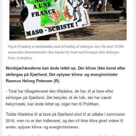
Også i Frankrig er modstanden mod udvinding af skifergas stor. Op mod 10.000
mennesker demonstrerede i den franske by Nant mod boringer efter skifergas.
Foto: Colourbox
Nordsjællænderne kan ånde lettet op. Der bliver ikke boret efter
skifergas på Sjælland. Det oplyser klima- og energiminister
Rasmus Helveg Petersen (R).
- Total har tilbageleveret den tilladelse, de har, til at bore efter
skifergas på Sjælland. Det betyder, at de folk, der har været
bekymrede, kan ånde lettet op, siger han til Politiken.
Totals tilladelse til at bore på Sjælland stod til at udløbe i sommeren
2016, men nu er den indleveret, og den vil ikke blive givet videre til
andre, oplyser klima- og energiministeren.