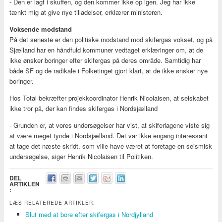
- Den er lagt i skuffen, og den kommer ikke op igen. Jeg har ikke
tænkt mig at give nye tilladelser, erklærer ministeren.
Voksende modstand
På det seneste er den politiske modstand mod skifergas vokset, og på
Sjælland har en håndfuld kommuner vedtaget erklæringer om, at de
ikke ønsker boringer efter skifergas på deres område. Samtidig har
både SF og de radikale i Folketinget gjort klart, at de ikke ønsker nye
boringer.
Hos Total bekræfter projekkoordinator Henrik Nicolaisen, at selskabet
ikke tror på, der kan findes skifergas i Nordsjælland
- Grunden er, at vores undersøgelser har vist, at skiferlagene viste sig
at være meget tynde i Nordsjælland. Det var ikke engang interessant
at tage det næste skridt, som ville have været at foretage en seismisk
undersøgelse, siger Henrik Nicolaisen til Politiken.
DEL
ARTIKLEN
:
LÆS RELATEREDE ARTIKLER:
Slut med at bore efter skifergas i Nordjylland