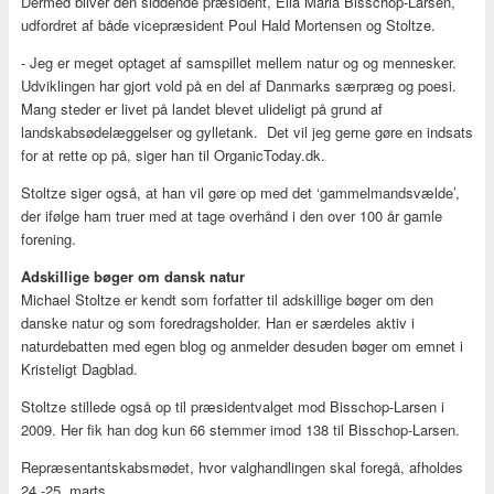
Dermed bliver den siddende præsident, Ella Maria Bisschop-Larsen,
udfordret af både vicepræsident Poul Hald Mortensen og Stoltze.
- Jeg er meget optaget af samspillet mellem natur og og mennesker.
Udviklingen har gjort vold på en del af Danmarks særpræg og poesi.
Mang steder er livet på landet blevet ulideligt på grund af
landskabsødelæggelser og gylletank. Det vil jeg gerne gøre en indsats
for at rette op på, siger han til OrganicToday.dk.
Stoltze siger også, at han vil gøre op med det ‘gammelmandsvælde’,
der ifølge ham truer med at tage overhånd i den over 100 år gamle
forening.
Adskillige bøger om dansk natur
Michael Stoltze er kendt som forfatter til adskillige bøger om den
danske natur og som foredragsholder. Han er særdeles aktiv i
naturdebatten med egen blog og anmelder desuden bøger om emnet i
Kristeligt Dagblad.
Stoltze stillede også op til præsidentvalget mod Bisschop-Larsen i
2009. Her fik han dog kun 66 stemmer imod 138 til Bisschop-Larsen.
Repræsentantskabsmødet, hvor valghandlingen skal foregå, afholdes
24.-25. marts.