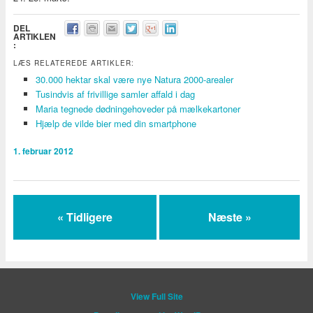
DEL
ARTIKLEN
:
LÆS RELATEREDE ARTIKLER:
30.000 hektar skal være nye Natura 2000-arealer
Tusindvis af frivillige samler affald i dag
Maria tegnede dødningehoveder på mælkekartoner
Hjælp de vilde bier med din smartphone
1. februar 2012
« Tidligere
Næste »
View Full Site