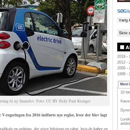
SØG I
2019
-
2012
-
2005
-
1998
-
Mest 
10 fø
orslag til ny finanslov. Foto: CC BY flickr Paul Kreuger
Kære 
Dyrem
 at V-regeringen fra 2016 indførte nye regler, hvor der blev lagt
Lunde
ældst
adikale en ordning, der giver bilejerne en rabat, hvis de køber en