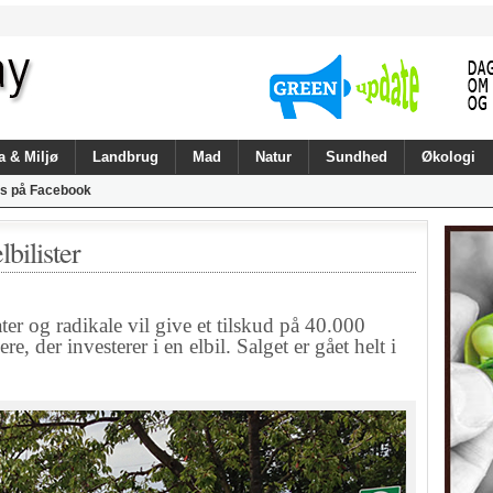
a & Miljø
Landbrug
Mad
Natur
Sundhed
Økologi
s på Facebook
bilister
og radikale vil give et tilskud på 40.000
re, der investerer i en elbil. Salget er gået helt i