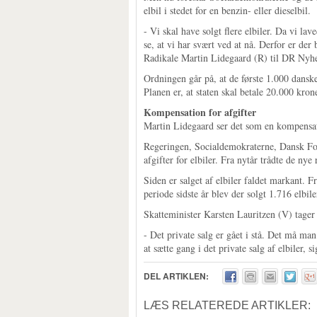
elbil i stedet for en benzin- eller dieselbil.
- Vi skal have solgt flere elbiler. Da vi lav
se, at vi har svært ved at nå. Derfor er der 
Radikale Martin Lidegaard (R) til DR Nyh
Ordningen går på, at de første 1.000 danske
Planen er, at staten skal betale 20.000 kron
Kompensation for afgifter
Martin Lidegaard ser det som en kompensatio
Regeringen, Socialdemokraterne, Dansk Fol
afgifter for elbiler. Fra nytår trådte de nye 
Siden er salget af elbiler faldet markant. Fr
periode sidste år blev der solgt 1.716 elbil
Skatteminister Karsten Lauritzen (V) tager p
- Det private salg er gået i stå. Det må man 
at sætte gang i det private salg af elbiler, s
DEL ARTIKLEN:
LÆS RELATEREDE ARTIKLER: