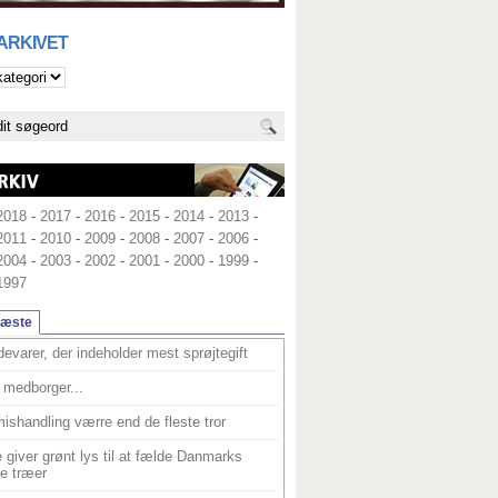
 ARKIVET
2018
-
2017
-
2016
-
2015
-
2014
-
2013
-
2011
-
2010
-
2009
-
2008
-
2007
-
2006
-
2004
-
2003
-
2002
-
2001
-
2000
-
1999
-
1997
læste
devarer, der indeholder mest sprøjtegift
medborger...
ishandling værre end de fleste tror
 giver grønt lys til at fælde Danmarks
e træer