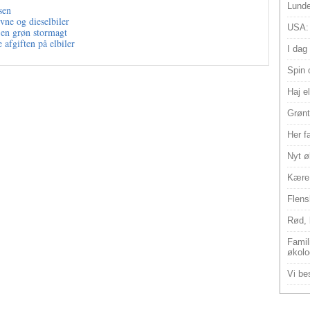
Lunde
sen
vne og dieselbiler
USA:
 en grøn stormagt
 afgiften på elbiler
I dag
Spin 
Haj e
Grønt
Her f
Nyt ø
Kære 
Flens
Rød, 
Famili
økolo
Vi bes