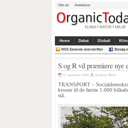
Om os
Annoncer
Home
Debat
Globalt
Klim
RSS Seneste overskrifter
Besøg o
S og R vil præmiere nye el
12. september 2016 |
Af
Gustav Bech
TRANSPORT – Socialdemokrater 
kroner til de første 1.000 bilkøbe
stå.