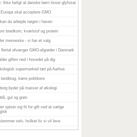
: Ikke farligt at danske børn tisser glyfosat
 Europa skal acceptere GMO
 kan du arbejde nøgen i haven
om brødkorn, kvælstof og protein
ller menneske - vi har et valg
 flertal afværger GMO-afgrøder i Danmark
alder giften ned i hovedet på dig
kologisk supermarked tæt på Aarhus
landbrug, kære politikere
borg byder på masser af økologi
blå, gul og grøn
er spiser sig fri for gift ved at vælge
gisk
temmer selv, hvilket liv vi vil leve