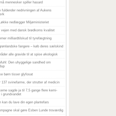
må mennesker spiller hasard
 fuldender nedrivningen af Aukens
ærk
Løkke nedlægger Miljøministeriet
 i vejen med dansk brødkorns kvalitet
rner milliardtilskud til tyrefægtning
grønlandske fangere – køb deres sælskind
råder alle gravide til at spise økologisk
Muhl: Den uhyggelige sandhed om
dup
e børn tisser glyfosat
r 137 svinefarme, der strutter af medicin
ikerne sagde ja til 7,5 gange flere kemi-
r i grundvandet
 kan du lave din egen plantefars
mpagne skal gøre Esben Lunde troværdig