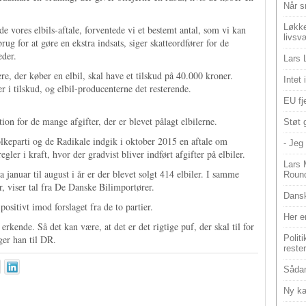
Når s
Løkke
ede vores elbils-aftale, forventede vi et bestemt antal, som vi kan
livsv
brug for at gøre en ekstra indsats, siger skatteordfører for de
eder.
Lars 
re, der køber en elbil, skal have et tilskud på 40.000 kroner.
Intet
er i tilskud, og elbil-producenterne det resterende.
EU fje
n for de mange afgifter, der er blevet pålagt elbilerne.
Støt 
keparti og de Radikale indgik i oktober 2015 en aftale om
- Jeg 
regler i kraft, hvor der gradvist bliver indført afgifter på elbiler.
Lars 
a januar til august i år er der blevet solgt 414 elbiler. I samme
Roun
er, viser tal fra De Danske Bilimportører.
Dansk
ositivt imod forslaget fra de to partier.
Her e
erkende. Så det kan være, at det er det rigtige puf, der skal til for
iger han til DR.
Polit
reste
Sådan
Ny ka