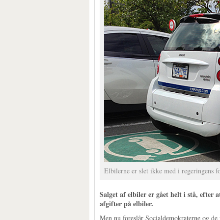
Elbilerne er slet ikke med i regeringens f
Salget af elbiler er gået helt i stå, efter
afgifter på elbiler.
Men nu foreslår Socialdemokraterne og de r