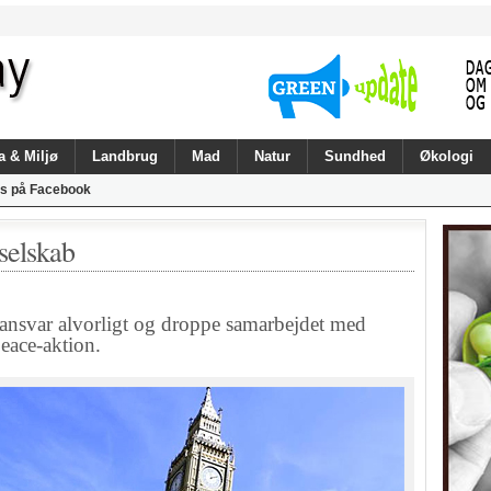
a & Miljø
Landbrug
Mad
Natur
Sundhed
Økologi
s på Facebook
selskab
nsvar alvorligt og droppe samarbejdet med
peace-aktion.