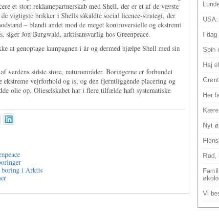
Lunde
re et stort reklamepartnerskab med Shell, der er et af de værste
de vigtigste brikker i Shells såkaldte social licence-strategi, der
USA:
 modstand – blandt andet mod de meget kontroversielle og ekstremt
tis, siger Jon Burgwald, arktisansvarlig hos Greenpeace.
I dag
 ikke at genoptage kampagnen i år og dermed hjælpe Shell med sin
Spin 
Haj e
et af verdens sidste store, naturområder. Boringerne er forbundet
de ekstreme vejrforhold og is, og den fjerntliggende placering og
Grønt
de olie op. Olieselskabet har i flere tilfælde haft systematiske
Her f
Kære 
Nyt ø
Flens
eenpeace
Rød, 
boringer
boring i Arktis
Famili
mer
økolo
Vi bes