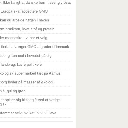
: Ikke farligt at danske børn tisser glyfosat
 Europa skal acceptere GMO
 kan du arbejde nøgen i haven
om brødkorn, kvælstof og protein
ller menneske - vi har et valg
 flertal afværger GMO-afgrøder i Danmark
alder giften ned i hovedet på dig
landbrug, kære politikere
kologisk supermarked tæt på Aarhus
borg byder på masser af økologi
blå, gul og grøn
er spiser sig fri for gift ved at vælge
gisk
temmer selv, hvilket liv vi vil leve