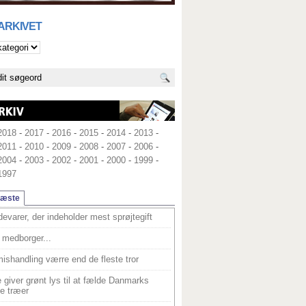
 ARKIVET
2018
-
2017
-
2016
-
2015
-
2014
-
2013
-
2011
-
2010
-
2009
-
2008
-
2007
-
2006
-
2004
-
2003
-
2002
-
2001
-
2000
-
1999
-
1997
læste
devarer, der indeholder mest sprøjtegift
medborger...
ishandling værre end de fleste tror
 giver grønt lys til at fælde Danmarks
e træer