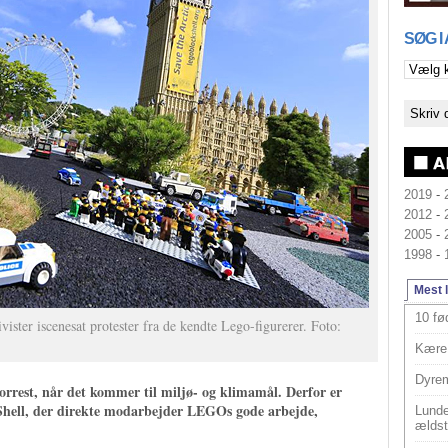
SØG I
2019
-
2012
-
2005
-
1998
-
Mest 
10 fø
vister iscenesat protester fra de kendte Lego-figurerer. Foto:
Kære 
Dyrem
rrest, når det kommer til miljø- og klimamål. Derfor er
Shell, der direkte modarbejder LEGOs gode arbejde,
Lunde
ældst