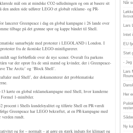
rklærede mål om at mindske CO2-udledningen og om at basere sit
Når s
å den anden side udfører LEGO et globalt reklame- og PR-
Løkke
livsv
rfor lancerer Greenpeace i dag en global kampagne i 26 lande over
Lars 
omme tilbage på det grønne spor og kappe båndet til Shell.
Intet
blematiske samarbejde med protester i LEGOLAND i London. I
EU fje
at protester fra de ikoniske LEGO-minifigurerer.
Støt 
dt sagt forbløffede over de nye scener. Overalt fra parkens
feltårn var der oprør fra de små mænd og kvinder, der i Greenpeace-
- Jeg 
ave The Arctic’ og ‘Block Shell’.
Lars 
Roun
geaftaler med Shell’, der dokumenterer det problematiske
erne.
Dansk
–13 kørte en global reklamekampagne med Shell, hvor kunderne
Her e
 Formel 1-minibiler.
Polit
2 procent i Shells kundeloyalitet og tilførte Shell en PR-værdi
reste
. Ifølge Greenpeace har LEGO bekræftet, at en PR-kampagne med
er verden rundt.
Sådan
Ny ka
ivitet og for – normalt – at gøre en stærk indsats for klimaet og