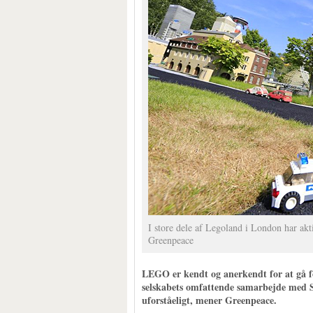
I store dele af Legoland i London har akti
Greenpeace
LEGO er kendt og anerkendt for at gå fo
selskabets omfattende samarbejde med 
uforståeligt, mener Greenpeace.