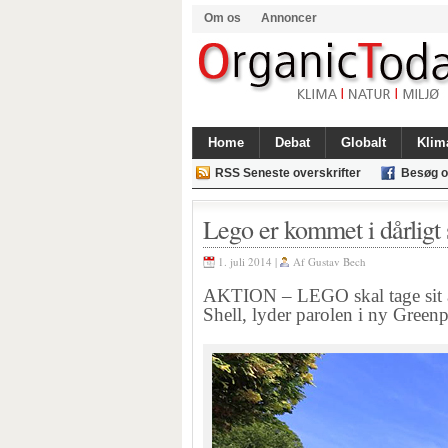
Om os
Annoncer
Home
Debat
Globalt
Klim
RSS Seneste overskrifter
Besøg o
Lego er kommet i dårligt 
1. juli 2014 |
Af
Gustav Bech
AKTION – LEGO skal tage sit a
Shell, lyder parolen i ny Green