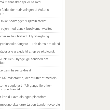
må mennesker spiller hasard
 fuldender nedrivningen af Aukens
ærk
Løkke nedlægger Miljøministeriet
 i vejen med dansk brødkorns kvalitet
rner milliardtilskud til tyrefægtning
grønlandske fangere – køb deres sælskind
råder alle gravide til at spise økologisk
Muhl: Den uhyggelige sandhed om
dup
e børn tisser glyfosat
r 137 svinefarme, der strutter af medicin
ikerne sagde ja til 7,5 gange flere kemi-
r i grundvandet
 kan du lave din egen plantefars
mpagne skal gøre Esben Lunde troværdig