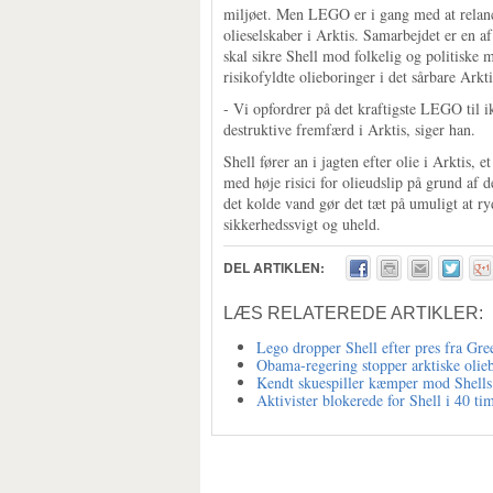
miljøet. Men LEGO er i gang med at relance
olieselskaber i Arktis. Samarbejdet er en af 
skal sikre Shell mod folkelig og politiske
risikofyldte olieboringer i det sårbare Ark
- Vi opfordrer på det kraftigste LEGO til
destruktive fremfærd i Arktis, siger han.
Shell fører an i jagten efter olie i Arktis, 
med høje risici for olieudslip på grund af 
det kolde vand gør det tæt på umuligt at ryd
sikkerhedssvigt og uheld.
DEL ARTIKLEN:
LÆS RELATEREDE ARTIKLER:
Lego dropper Shell efter pres fra Gr
Obama-regering stopper arktiske olie
Kendt skuespiller kæmper mod Shells 
Aktivister blokerede for Shell i 40 ti