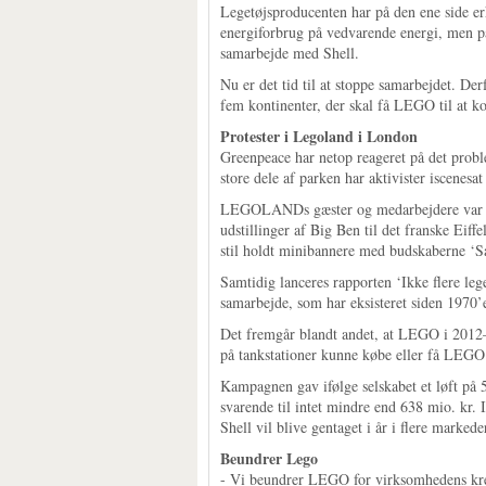
Legetøjsproducenten har på den ene side e
energiforbrug på vedvarende energi, men p
samarbejde med Shell.
Nu er det tid til at stoppe samarbejdet. De
fem kontinenter, der skal få LEGO til at k
Protester i Legoland i London
Greenpeace har netop reageret på det pro
store dele af parken har aktivister iscenes
LEGOLANDs gæster og medarbejdere var mil
udstillinger af Big Ben til det franske Eif
stil holdt minibannere med budskaberne ‘S
Samtidig lanceres rapporten ‘Ikke flere le
samarbejde, som har eksisteret siden 1970’
Det fremgår blandt andet, at LEGO i 2012
på tankstationer kunne købe eller få LEGO
Kampagnen gav ifølge selskabet et løft på 5
svarende til intet mindre end 638 mio. kr
Shell vil blive gentaget i år i flere marked
Beundrer Lego
- Vi beundrer LEGO for virksomhedens kreat