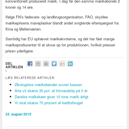
konventionelt produceret mælk. I dag får den samme mælkebonde 2
kroner og 14 øre.
Ifølge FN’s fødevare- og landbrugsorganisation, FAO, skyldes
mælkeprisens maveplasker blandt andet svigtende efterspørgsel fra
Kina og Mellemøsten.
Samtidig har EU ophævet mælkekvoterne, og det har fået mange
mælkeproducenter til at skrue op for produktionen, hvilket presser
prisen yderligere.
DEL
ARTIKLEN
:
LÆS RELATEREDE ARTIKLER:
Økologiske mælkebønder scorer kassen
Arla vil skære 30 pct. af klimaudslip på ti år
Danske malkekøer giver 10 tons mælk årligt
Vi skal skære 75 procent af kødforbruget
22. august 2015