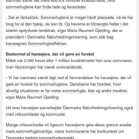
sammen sikrer det mere end 4,4 millioner kvadratmeter, hvor
sommerfuglene kan finde føde og levesteder.
- Det er fantastisk. Sommerfuglene er meget hårdt pressede, så de har
brug for al den hjælp, de kan få. Og haverne er tiltrængte heller i det
stærkt opdyrkede landskab, siger Maria Reumert Gjerding, der er
præsident i Danmarks Naturfredningsforening, som står bag
kampagnen Sommerfugleeffekten.
Bestormet af haveejere, der vil gøre en forskel
Målet var 2.000 haver eller 1 million kvadratmeter hen over sommeren,
men tilslutningen har været overvældende.
- Vi har nærmest været lagt ned af henvendelser fra haveejere, der vil
gøre en forskel for sommerfuglene. Danskerne har forstået, hvor
alvorlig situationen er for vores sommerfugle, bier og andre insekter,
siger Maria Reumert Gjerding.
Ud over haveejere samarbejder Danmarks Naturfredningsforening også
med virksomheder og kommuner.
Mange virksomheder vil ligesom haveejerne gøre deres grønne arealer
mere sommerfuglevenlige, mens kommunerne har konkurreret om
Danmarks bedste sommerfugleprojekt.