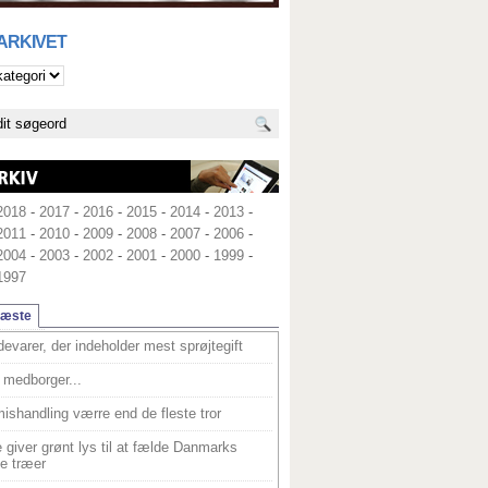
 ARKIVET
2018
-
2017
-
2016
-
2015
-
2014
-
2013
-
2011
-
2010
-
2009
-
2008
-
2007
-
2006
-
2004
-
2003
-
2002
-
2001
-
2000
-
1999
-
1997
læste
devarer, der indeholder mest sprøjtegift
medborger...
ishandling værre end de fleste tror
 giver grønt lys til at fælde Danmarks
e træer