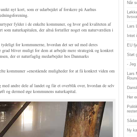
Når s
 unikt nyt kort, som er udarbejdet af forskere på Aarhus
Løkke
edningsforening.
livsv
turtyper fylder i de enkelte kommuner, og hvor god kvaliteten af
Lars 
t som naturkapitalen, der altså fortæller noget om naturværdien i
Intet
helt tydeligt for kommunerne, hvordan det ser ud med deres
EU fje
grad bliver muligt for dem at arbejde mere strategisk og konkret
Støt 
ansen, der er naturfaglig medarbejder hos Danmarks
- Jeg 
nkelte kommuner »enestående muligheder for at få konkret viden om
Lars 
Roun
 med andre dele af landet og får et overblik over, hvordan de selv
Dansk
et løft og dermed øge kommunens naturkapital.
Her e
Polit
reste
Sådan
Ny ka