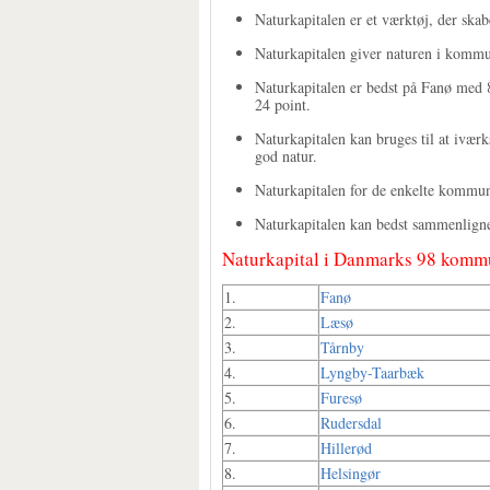
Naturkapitalen er et værktøj, der ska
Naturkapitalen giver naturen i kommu
Naturkapitalen er bedst på Fanø med 
24 point.
Naturkapitalen kan bruges til at iværk
god natur.
Naturkapitalen for de enkelte kommu
Naturkapitalen kan bedst sammenlig
Naturkapital i Danmarks 98 komm
1.
Fanø
2.
Læsø
3.
Tårnby
4.
Lyngby-Taarbæk
5.
Furesø
6.
Rudersdal
7.
Hillerød
8.
Helsingør