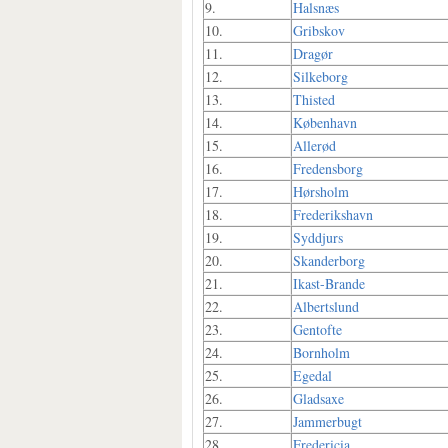
9.
Halsnæs
10.
Gribskov
11.
Dragør
12.
Silkeborg
13.
Thisted
14.
København
15.
Allerød
16.
Fredensborg
17.
Hørsholm
18.
Frederikshavn
19.
Syddjurs
20.
Skanderborg
21.
Ikast-Brande
22.
Albertslund
23.
Gentofte
24.
Bornholm
25.
Egedal
26.
Gladsaxe
27.
Jammerbugt
28.
Fredericia