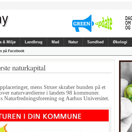
a & Miljø
Landbrug
Mad
Natur
Sundhed
Økologi
s på Facebook
ste naturkapital
laceringer, mens Struer skraber bunden på et
 over naturværdierne i landets 98 kommuner.
s Naturfredningsforening og Aarhus Universitet.