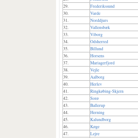
29.
Frederikssund
30.
Varde
31.
Norddjurs
32.
Vallensbæk
33.
Viborg
34.
Odsherred
35.
Billund
36.
Horsens
37.
Mariagerfjord
38.
Vejle
39.
Aalborg
40.
Herlev
41.
Ringkøbing-Skjern
42.
Sorø
43.
Ballerup
44.
Herning
45.
Kalundborg
46.
Køge
47.
Lejre