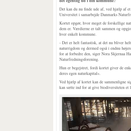
det egentlig ud i din kommune?
Det kan du nu finde ude af, ved hjælp af et
Universitet i samarbejde Danmarks Naturfr
Kortet opgør, hvor meget de forskellige na
dem er. Værdierne er talt sammen og opgjor
hver enkelt kommune.
- Det er helt fantastisk, at det nu bliver 
naturrigdom og dermed også i endnu højere 
for at forbedre den, siger Nora Skjernaa H
Naturfredningsforening.
Hun er begejstret, fordi kortet giver de e
deres egen naturkapital«.
Ved hjælp af kortet kan de sammenligne sig
kan sætte ind for at give biodiversiteten 