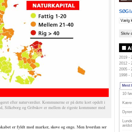
SØG I
2019
-
2012
-
2005
-
1998
-
Mest 
10 fø
ngeret efter naturværdier. Kommunerne er på dette kort opdelt i
Kære 
ed, Silkeborg og Gribskov er mellem de rigeste kommuner med
Dyrem
Lunde
ældst
skabet er fyldt med marker, skove og enge. Men hvordan ser