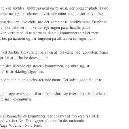
ene kan skyldes landbrugsareal og byareal, der optager plads fra de
munernes og lodsejernes nuværende naturarbejde stor betydning:
ark i den lave ende, når det kommer til biodiversitet. Derfor er
de ikke behøver at afvente regeringen på at handle på de
g kan være med til at starte en debat i kommunerne på et mere
t tæt på naturen og har fingeren på aftrækkeren, siger hun.
 ved Aarhus Universitet og er en af forskerne bag rapporten, peger
r for at forbedre deres natur:
tur, der allerede eksisterer i kommunen, og sikre sig, at
er tilstrækkelig, siger han.
rbedre den allerede eksisterende natur. Det sidste gode råd er at
ruge oversigten til at markedsføre sig over for turister eller til
ætte sig i kommunen.
ren i Danmarks 98 kommuner, der er lavet af forskere fra DCE,
odiversitet Nu. Det bygger på data fra det nationale
f Aage V. Jensen Naturfond.