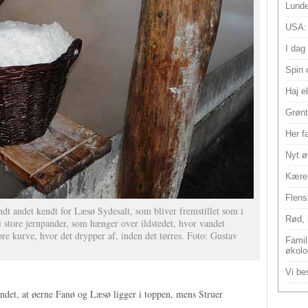
Lunde
USA:
I dag
Spin 
Haj e
Grønt
Her f
Nyt ø
Kære 
Flens
ndt andet kendt for Læsø Sydesalt, som bliver fremstillet som i
Rød, 
 store jernpander, som hænger over ildstedet, hvor vandet
ore kurve, hvor det drypper af, inden det tørres. Foto: Gustav
Famili
økolo
Vi bes
ndet, at øerne Fanø og Læsø ligger i toppen, mens Struer