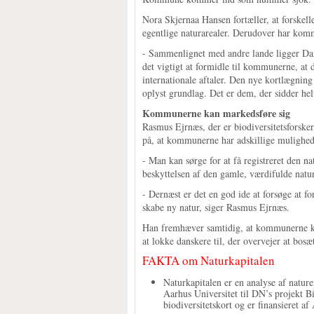
Nora Skjernaa Hansen fortæller, at forskell
egentlige naturarealer. Derudover har kom
- Sammenlignet med andre lande ligger Danm
det vigtigt at formidle til kommunerne, at 
internationale aftaler. Den nye kortlægnin
oplyst grundlag. Det er dem, der sidder hel
Kommunerne kan markedsføre sig
Rasmus Ejrnæs, der er biodiversitetsforsker
på, at kommunerne har adskillige mulighede
- Man kan sørge for at få registreret den na
beskyttelsen af den gamle, værdifulde natur 
- Dernæst er det en god ide at forsøge at fo
skabe ny natur, siger Rasmus Ejrnæs.
Han fremhæver samtidig, at kommunerne kan b
at lokke danskere til, der overvejer at bos
FAKTA om Naturkapitalen
Naturkapitalen er en analyse af natu
Aarhus Universitet til DN’s projekt Bi
biodiversitetskort og er finansieret a