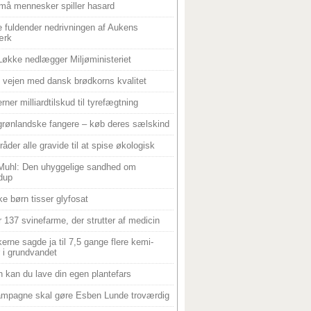
må mennesker spiller hasard
 fuldender nedrivningen af Aukens
ærk
Løkke nedlægger Miljøministeriet
 i vejen med dansk brødkorns kvalitet
rner milliardtilskud til tyrefægtning
grønlandske fangere – køb deres sælskind
råder alle gravide til at spise økologisk
Muhl: Den uhyggelige sandhed om
dup
e børn tisser glyfosat
r 137 svinefarme, der strutter af medicin
ikerne sagde ja til 7,5 gange flere kemi-
r i grundvandet
 kan du lave din egen plantefars
mpagne skal gøre Esben Lunde troværdig