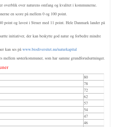
ber overblik over naturens omfang og kvalitet i kommunerne.
nerne en score på mellem 0 og 100 point.
80 point og lavest i Struer med 11 point. Hele Danmark lander på
sætte initiativer, der kan beskytte god natur og forbedre mindre
ner kan ses på
www.biodiversitet.nu/naturkapital
nes mellem søsterkommuner, som har samme grundforudsætninger.
uner
80
78
72
62
57
54
47
46