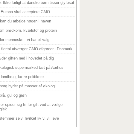
: Ikke farligt at danske børn tisser glyfosat
 Europa skal acceptere GMO
 kan du arbejde nøgen i haven
om brødkorn, kvælstof og protein
ller menneske - vi har et valg
 flertal afværger GMO-afgrøder i Danmark
alder giften ned i hovedet på dig
kologisk supermarked tæt på Aarhus
landbrug, kære politikere
borg byder på masser af økologi
blå, gul og grøn
er spiser sig fri for gift ved at vælge
gisk
temmer selv, hvilket liv vi vil leve