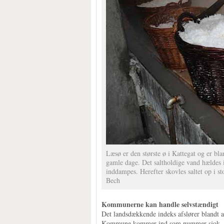
Læsø er den største ø i Kattegat og er bla
gamle dage. Det saltholdige vand hældes i
inddampes. Herefter skovles saltet op i st
Bech
Kommunerne kan handle selvstændigt
Det landsdækkende indeks afslører blandt a
Kommune kommer ind som nummer sjok.