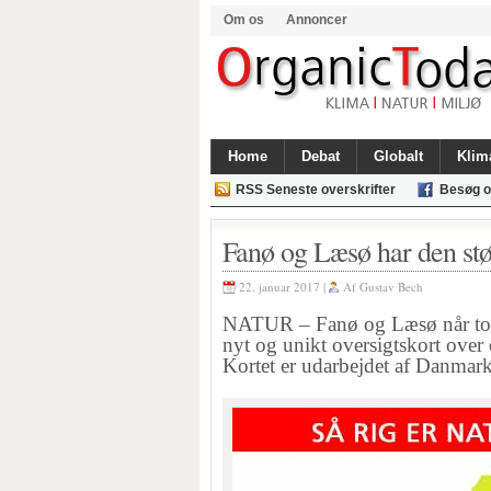
Om os
Annoncer
Home
Debat
Globalt
Klim
RSS Seneste overskrifter
Besøg o
Fanø og Læsø har den stør
22. januar 2017 |
Af
Gustav Bech
NATUR – Fanø og Læsø når topp
nyt og unikt oversigtskort over
Kortet er udarbejdet af Danmark