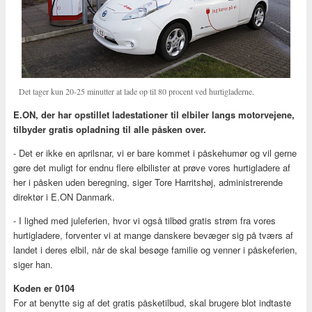
Det tager kun 20-25 minutter at lade op til 80 procent ved hurtigladerne.
E.ON, der har opstillet ladestationer til elbiler langs motorvejene,
tilbyder gratis opladning til alle påsken over.
- Det er ikke en aprilsnar, vi er bare kommet i påskehumør og vil gerne
gøre det muligt for endnu flere elbilister at prøve vores hurtigladere af
her i påsken uden beregning, siger Tore Harritshøj, administrerende
direktør i E.ON Danmark.
- I lighed med juleferien, hvor vi også tilbød gratis strøm fra vores
hurtigladere, forventer vi at mange danskere bevæger sig på tværs af
landet i deres elbil, når de skal besøge familie og venner i påskeferien,
siger han.
Koden er 0104
For at benytte sig af det gratis påsketilbud, skal brugere blot indtaste