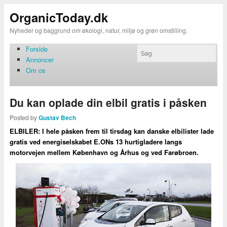
OrganicToday.dk
Nyheder og baggrund om økologi, natur, miljø og grøn omstilling.
Forside
Annoncer
Om os
Du kan oplade din elbil gratis i påsken
Posted by
Gustav Bech
ELBILER: I hele påsken frem til tirsdag kan danske elbilister lade
gratis ved energiselskabet E.ONs 13 hurtigladere langs
motorvejen mellem København og Århus og ved Farøbroen.