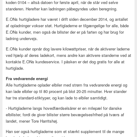
koden 0104 – altså datoen for første april, når de står ved selve
standeren. Herefter kan ladningen påbegyndes uden beregning.
E.ONs hurtigladere har været i drift siden december 2014, og antallet
af opladninger vokser støt. Hurtigladerne er tilgængelige for alle, både
E.ONs kunder, men også de bilister der er på farten og har brug for
ladning undervejs.
E.ONs kunder opnår dog lavere kilowattpriser, når de aktiverer laderne
ved hjælp af deres ladekort, mens andre kan aktivere standerne ved at
kontakte E.ONs kundeservice. I påsken er det dog gratis for alle at
hurtiglade.
Fra vedvarende energi
Alle hurtigladerne oplader elbiler med strøm fra vedvarende energi og
kan lade elbiler op til 80 procent på blot 20-25 minutter. Hver stander
har tre standard-stiktyper, og kan lade to elbiler samtidigt.
- Hurtigladerne langs hovedfærdselsårer er en milepæl for danske
elbilister, fordi de giver bilister større bevægelsesfrihed på tværs af
landet, mener Tore Harritshøj.
Han ser også hurtigladerne som et stærkt supplement til de mange