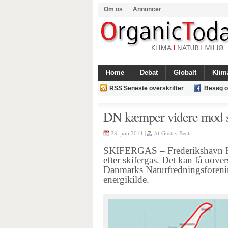
Om os
Annoncer
Home
Debat
Globalt
Klim
RSS Seneste overskrifter
Besøg o
DN kæmper videre mod s
28. juni 2014 |
Af
Gustav Bech
SKIFERGAS – Frederikshavn Ko
efter skifergas. Det kan få uove
Danmarks Naturfredningsforen
energikilde.