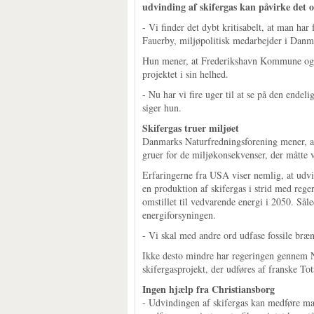
udvinding af skifergas kan påvirke det 
- Vi finder det dybt kritisabelt, at man har
Fauerby, miljøpolitisk medarbejder i Danm
Hun mener, at Frederikshavn Kommune og an
projektet i sin helhed.
- Nu har vi fire uger til at se på den ende
siger hun.
Skifergas truer miljøet
Danmarks Naturfredningsforening mener, at
gruer for de miljøkonsekvenser, der måtte
Erfaringerne fra USA viser nemlig, at udv
en produktion af skifergas i strid med reg
omstillet til vedvarende energi i 2050. Sål
energiforsyningen.
- Vi skal med andre ord udfase fossile bræn
Ikke desto mindre har regeringen gennem N
skifergasprojekt, der udføres af franske Tot
Ingen hjælp fra Christiansborg
- Udvindingen af skifergas kan medføre m