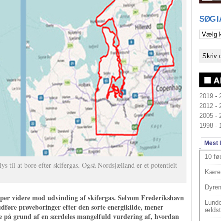
SØG I
2019
-
2012
-
2005
-
1998
-
Mest 
10 fø
 til at bore efter skifergas. Også Nordsjælland er et potentielt
Kære 
Dyrem
r videre mod udvinding af skifergas. Selvom Frederikshavn
Lunde
udføre prøveboringer efter den sorte energikilde, mener
ældst
de på grund af en særdeles mangelfuld vurdering af, hvordan