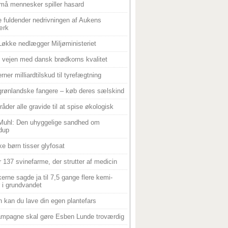
må mennesker spiller hasard
 fuldender nedrivningen af Aukens
ærk
Løkke nedlægger Miljøministeriet
 i vejen med dansk brødkorns kvalitet
rner milliardtilskud til tyrefægtning
grønlandske fangere – køb deres sælskind
råder alle gravide til at spise økologisk
Muhl: Den uhyggelige sandhed om
dup
e børn tisser glyfosat
r 137 svinefarme, der strutter af medicin
ikerne sagde ja til 7,5 gange flere kemi-
r i grundvandet
 kan du lave din egen plantefars
mpagne skal gøre Esben Lunde troværdig