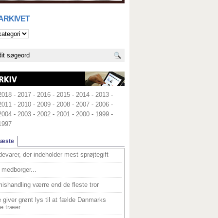
 ARKIVET
2018
-
2017
-
2016
-
2015
-
2014
-
2013
-
2011
-
2010
-
2009
-
2008
-
2007
-
2006
-
2004
-
2003
-
2002
-
2001
-
2000
-
1999
-
1997
læste
devarer, der indeholder mest sprøjtegift
medborger...
ishandling værre end de fleste tror
 giver grønt lys til at fælde Danmarks
e træer