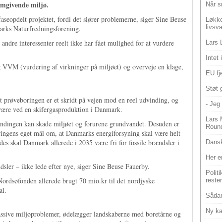
omgivende miljø.
Når s
 faseopdelt projektet, fordi det slører problemerne, siger Sine Beuse
Løkke
livsv
arks Naturfredningsforening.
dre interessenter reelt ikke har fået mulighed for at vurdere
Lars 
Intet
lig VVM (vurdering af virkninger på miljøet) og overveje en klage,
EU fje
Støt 
 prøveboringen er et skridt på vejen mod en reel udvinding, og
- Jeg 
 være ved en skifergasproduktion i Danmark.
Lars 
indingen kan skade miljøet og forurene grundvandet. Desuden er
Roun
eringens eget mål om, at Danmarks energiforsyning skal være helt
edes skal Danmark allerede i 2035 være fri for fossile brændsler i
Dansk
Her e
dsler – ikke lede efter nye, siger Sine Beuse Fauerby.
Polit
ordsøfonden allerede brugt 70 mio.kr til det nordjyske
reste
al.
Sådan
Ny ka
assive miljøproblemer, ødelægger landskaberne med boretårne og