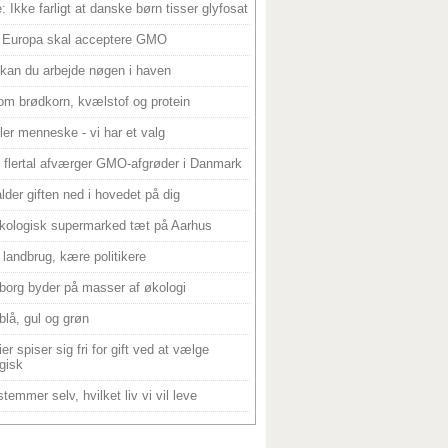
: Ikke farligt at danske børn tisser glyfosat
 Europa skal acceptere GMO
 kan du arbejde nøgen i haven
om brødkorn, kvælstof og protein
ller menneske - vi har et valg
 flertal afværger GMO-afgrøder i Danmark
alder giften ned i hovedet på dig
kologisk supermarked tæt på Aarhus
landbrug, kære politikere
borg byder på masser af økologi
blå, gul og grøn
er spiser sig fri for gift ved at vælge
gisk
temmer selv, hvilket liv vi vil leve