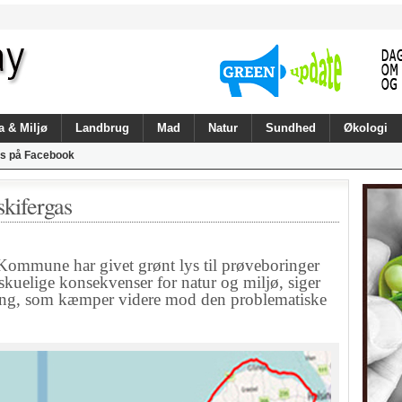
a & Miljø
Landbrug
Mad
Natur
Sundhed
Økologi
s på Facebook
kifergas
mmune har givet grønt lys til prøveboringer
rskuelige konsekvenser for natur og miljø, siger
ing, som kæmper videre mod den problematiske