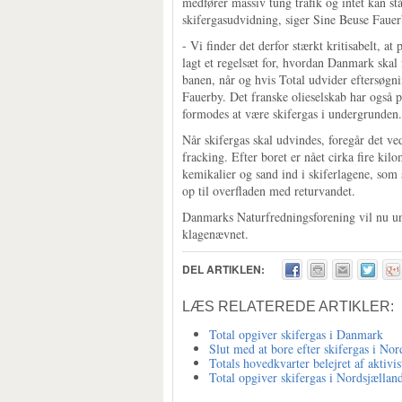
medfører massiv tung trafik og intet kan stå
skifergasudvidning, siger Sine Beuse Fauer
- Vi finder det derfor stærkt kritisabelt, at
lagt et regelsæt for, hvordan Danmark skal
banen, når og hvis Total udvider eftersøgni
Fauerby. Det franske olieselskab har også 
formodes at være skifergas i undergrunden.
Når skifergas skal udvindes, foregår det ved
fracking. Efter boret er nået cirka fire kil
kemikalier og sand ind i skiferlagene, som
op til overfladen med returvandet.
Danmarks Naturfredningsforening vil nu un
klagenævnet.
DEL ARTIKLEN:
LÆS RELATEREDE ARTIKLER:
Total opgiver skifergas i Danmark
Slut med at bore efter skifergas i Nor
Totals hovedkvarter belejret af aktivis
Total opgiver skifergas i Nordsjællan