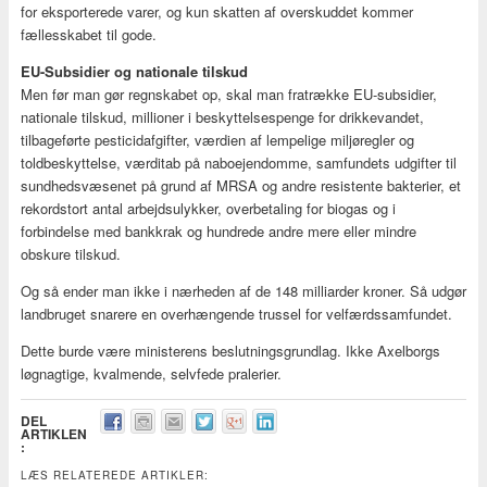
for eksporterede varer, og kun skatten af overskuddet kommer
fællesskabet til gode.
EU-Subsidier og nationale tilskud
Men før man gør regnskabet op, skal man fratrække EU-subsidier,
nationale tilskud, millioner i beskyttelsespenge for drikkevandet,
tilbageførte pesticidafgifter, værdien af lempelige miljøregler og
toldbeskyttelse, værditab på naboejendomme, samfundets udgifter til
sundhedsvæsenet på grund af MRSA og andre resistente bakterier, et
rekordstort antal arbejdsulykker, overbetaling for biogas og i
forbindelse med bankkrak og hundrede andre mere eller mindre
obskure tilskud.
Og så ender man ikke i nærheden af de 148 milliarder kroner. Så udgør
landbruget snarere en overhængende trussel for velfærdssamfundet.
Dette burde være ministerens beslutningsgrundlag. Ikke Axelborgs
løgnagtige, kvalmende, selvfede pralerier.
DEL
ARTIKLEN
:
LÆS RELATEREDE ARTIKLER: