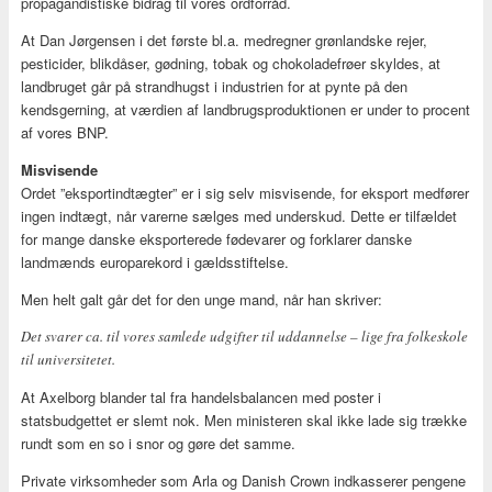
propagandistiske bidrag til vores ordforråd.
At Dan Jørgensen i det første bl.a. medregner grønlandske rejer,
pesticider, blikdåser, gødning, tobak og chokoladefrøer skyldes, at
landbruget går på strandhugst i industrien for at pynte på den
kendsgerning, at værdien af landbrugsproduktionen er under to procent
af vores BNP.
Misvisende
Ordet ”eksportindtægter” er i sig selv misvisende, for eksport medfører
ingen indtægt, når varerne sælges med underskud. Dette er tilfældet
for mange danske eksporterede fødevarer og forklarer danske
landmænds europarekord i gældsstiftelse.
Men helt galt går det for den unge mand, når han skriver:
Det svarer ca. til vores samlede udgifter til uddannelse – lige fra folkeskole
til universitetet.
At Axelborg blander tal fra handelsbalancen med poster i
statsbudgettet er slemt nok. Men ministeren skal ikke lade sig trække
rundt som en so i snor og gøre det samme.
Private virksomheder som Arla og Danish Crown indkasserer pengene