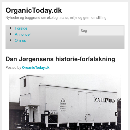
OrganicToday.dk
Nyheder og baggrund om økologi, natur, miljø og grøn omstilling.
Forside
Annoncer
Om os
Dan Jørgensens historie-forfalskning
Posted by
OrganicToday.dk