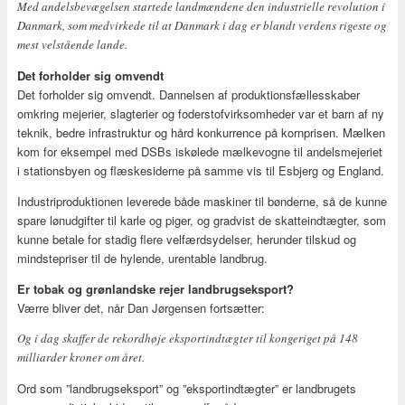
Med andelsbevægelsen startede landmændene den industrielle revolution i
Danmark, som medvirkede til at Danmark i dag er blandt verdens rigeste og
mest velstående lande.
Det forholder sig omvendt
Det forholder sig omvendt. Dannelsen af produktionsfællesskaber
omkring mejerier, slagterier og foderstofvirksomheder var et barn af ny
teknik, bedre infrastruktur og hård konkurrence på kornprisen. Mælken
kom for eksempel med DSBs iskølede mælkevogne til andelsmejeriet
i stationsbyen og flæskesiderne på samme vis til Esbjerg og England.
Industriproduktionen leverede både maskiner til bønderne, så de kunne
spare lønudgifter til karle og piger, og gradvist de skatteindtægter, som
kunne betale for stadig flere velfærdsydelser, herunder tilskud og
mindstepriser til de hylende, urentable landbrug.
Er tobak og grønlandske rejer landbrugseksport?
Værre bliver det, når Dan Jørgensen fortsætter:
Og i dag skaffer de rekordhøje eksportindtægter til kongeriget på 148
milliarder kroner om året.
Ord som ”landbrugseksport” og ”eksportindtægter” er landbrugets