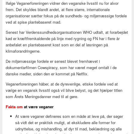
Ifølge Veganerforeningen vidner den veganske livsstil nu for alvor
frem. Det skyldes blandt andet, at flere større, internationale
organisationer sætter fokus på de sundheds- og miljømæssige fordele
ved at spise plantebaseret mad.
Senest har Verdenssundhedsorganisationen WHO udtalt, at forarbejdet
kød er kræftfremkaldende på linje med rygning og FN har i flere år
anbefalet en plantebaseret kost som en del af løsningen på
klimaforandringerne.
De miljømæssige fordele er senest blevet fremhævet i
dokumentarfilmen Cowspiracy, som har været meget omtalt i de
danske medier, siden den er kommet på Netflix.
Veganerforeningen håber, at de dyrevenlige, etiske fordele ved at
vælge en vegansk livsstil også vil blive belyst, og det hjælper titlen
som Årets Meningsdanner med til at gøre.
Fakta om
at være veganer
At være veganer defineres som en måde at leve på, der søger
så vidt det er praktisk muligt, at ekskludere alle former for
udnyttelse, og mishandling, af dyr til mad, beklædning og alle