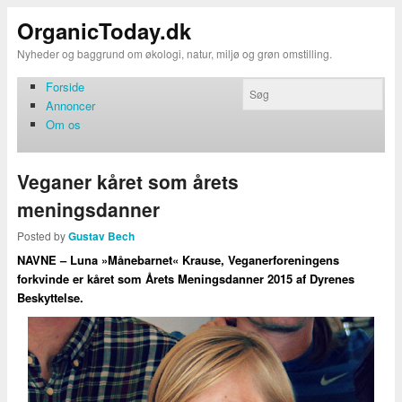
OrganicToday.dk
Nyheder og baggrund om økologi, natur, miljø og grøn omstilling.
Forside
Annoncer
Om os
Veganer kåret som årets
meningsdanner
Posted by
Gustav Bech
NAVNE – Luna »Månebarnet« Krause, Veganerforeningens
forkvinde er kåret som Årets Meningsdanner 2015 af Dyrenes
Beskyttelse.