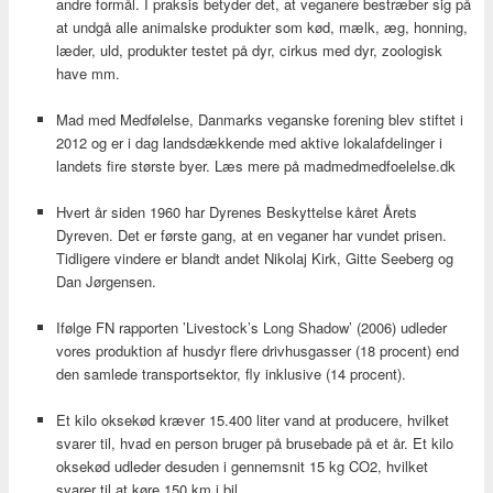
andre formål. I praksis betyder det, at veganere bestræber sig på
at undgå alle animalske produkter som kød, mælk, æg, honning,
læder, uld, produkter testet på dyr, cirkus med dyr, zoologisk
have mm.
Mad med Medfølelse, Danmarks veganske forening blev stiftet i
2012 og er i dag landsdækkende med aktive lokalafdelinger i
landets fire største byer. Læs mere på madmedmedfoelelse.dk
Hvert år siden 1960 har Dyrenes Beskyttelse kåret Årets
Dyreven. Det er første gang, at en veganer har vundet prisen.
Tidligere vindere er blandt andet Nikolaj Kirk, Gitte Seeberg og
Dan Jørgensen.
Ifølge FN rapporten ’Livestock’s Long Shadow’ (2006) udleder
vores produktion af husdyr flere drivhusgasser (18 procent) end
den samlede transportsektor, fly inklusive (14 procent).
Et kilo oksekød kræver 15.400 liter vand at producere, hvilket
svarer til, hvad en person bruger på brusebade på et år. Et kilo
oksekød udleder desuden i gennemsnit 15 kg CO2, hvilket
svarer til at køre 150 km i bil.