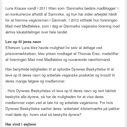
Luna Krause vandt i 2011 titlen som ‘Danmarks bedste madblogger’ i
en konkurrence afholdt af Samvirke, og hun har siden arbejdet hårdt
for at fremme veganismen i Danmark. I 2012 stiftede hun foreningen
Mad med Medfølelse, som i dag er Danmarks veganske forening med
aktive lokalafdelinger over hele landet.
Lev op til jeres navn
Eftersom Luna ikke havde mulighed for selv at deltage ved
prisoverrækkelsen, blev prisen modtaget af Thomas Erex, medstifter
af foreningen Mad med Medfølelse og nuværende næstformand.
Han benyttede lejligheden til at opfordre Dyrenes Beskyttelse til at
leve op til deres navn og anbefale veganske produkter og livsstil til
deres mange følgere og medlemmer.
- Hvis Dyrenes Beskyttelse vil leve op til deres navn og rent faktisk
beskytte alle dyrene, så har de muligheden for at vise deres
medlemmer vejen ved at tale for og anbefale veganisme. For hvis
Dyrenes Beskyttelse sætter deres ‘anbefalet’-klistermærke på pakker
med døde dyr, hvem skal så beskytte dyrene?
Har vind i sejlene