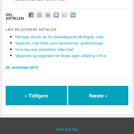
DEL
ARTIKLEN
:
LÆS RELATEREDE ARTIKLER:
Hanegal skruer op for plantebaseret økologisk mad
Vegansk mad hitter som danskernes nytårsfortsæt
Irma lancerer plantefars uden kød
Veganere og vegetarer får deres egen afdeling i Irma
20. november 2015
« Tidligere
Næste »
View Full Site