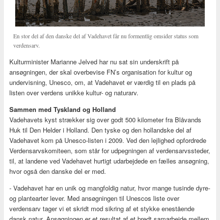
En stor del af den danske del af Vadehavet får nu formentlig omsider status som
verdensarv.
Kulturminister Marianne Jelved har nu sat sin underskrift på
ansøgningen, der skal overbevise FN’s organisation for kultur og
undervisning, Unesco, om, at Vadehavet er værdig til en plads på
listen over verdens unikke kultur- og naturarv.
Sammen med Tyskland og Holland
Vadehavets kyst strækker sig over godt 500 kilometer fra Blåvands
Huk til Den Helder i Holland. Den tyske og den hollandske del af
Vadehavet kom på Unesco-listen i 2009. Ved den lejlighed opfordrede
Verdensarvskomiteen, som står for udpegningen af verdensarvssteder,
til, at landene ved Vadehavet hurtigt udarbejdede en fælles ansøgning,
hvor også den danske del er med.
- Vadehavet har en unik og mangfoldig natur, hvor mange tusinde dyre-
og plantearter lever. Med ansøgningen til Unescos liste over
verdensarv tager vi et skridt mod sikring af et stykke enestående
dansk natur. Ansøgningen er et resultat af et bredt samarbejde mellem