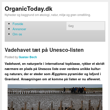
OrganicToday.dk
Nyheder og baggrund om økologi, natur, miljø og grøn omstilling.
Forside
Annoncer
Om os
Vadehavet tæt på Unesco-listen
Posted by
Gustav Bech
Vadehavet, en naturperle i international topklasse, rykker et skridt
nærmere en plads på Unescos liste over verdens unikke kultur-
og naturarv, der er steder som Ægyptens pyramider og Isfjord i
Grønland. Ansøgningen om at komme på listen er nu afleveret.