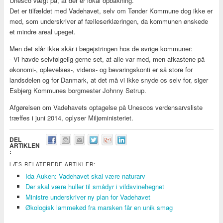
Unesco vægt på, at der er lokal opbakning.
Det er tilfældet med Vadehavet, selv om Tønder Kommune dog ikke er
med, som underskriver af fælleserklæringen, da kommunen ønskede
et mindre areal upeget.
Men det slår ikke skår i begejstringen hos de øvrige kommuner:
- Vi havde selvfølgelig gerne set, at alle var med, men afkastene på
økonomi-, oplevelses-, videns- og bevaringskonti er så store for
landsdelen og for Danmark, at det må vi ikke snyde os selv for, siger
Esbjerg Kommunes borgmester Johnny Søtrup.
Afgørelsen om Vadehavets optagelse på Unescos verdensarvsliste
træffes i juni 2014, oplyser Miljøministeriet.
DEL
ARTIKLEN
:
LÆS RELATEREDE ARTIKLER:
Ida Auken: Vadehavet skal være naturarv
Der skal være huller til smådyr i vildsvinehegnet
Ministre underskriver ny plan for Vadehavet
Økologisk lammekød fra marsken får en unik smag