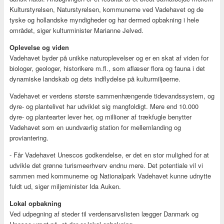
Kulturstyrelsen, Naturstyrelsen, kommunerne ved Vadehavet og de
tyske og hollandske myndigheder og har dermed opbakning i hele
området, siger kulturminister Marianne Jelved.
Oplevelse og viden
Vadehavet byder på unikke naturoplevelser og er en skat af viden for
biologer, geologer, historikere m.fl., som aflæser flora og fauna i det
dynamiske landskab og dets indflydelse på kulturmiljøerne.
Vadehavet er verdens største sammenhængende tidevandssystem, og
dyre- og plantelivet har udviklet sig mangfoldigt. Mere end 10.000
dyre- og plantearter lever her, og millioner af trækfugle benytter
Vadehavet som en uundværlig station for mellemlanding og
proviantering.
- Får Vadehavet Unescos godkendelse, er det en stor mulighed for at
udvikle det grønne turismeerhverv endnu mere. Det potentiale vil vi
sammen med kommunerne og Nationalpark Vadehavet kunne udnytte
fuldt ud, siger miljøminister Ida Auken.
Lokal opbakning
Ved udpegning af steder til verdensarvslisten lægger Danmark og