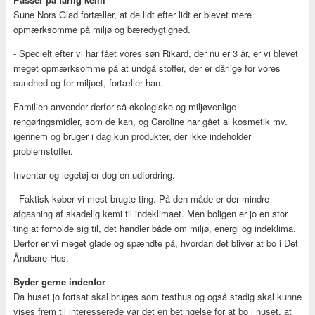
Sune Nors Glad fortæller, at de lidt efter lidt er blevet mere
opmærksomme på miljø og bæredygtighed.
- Specielt efter vi har fået vores søn Rikard, der nu er 3 år, er vi blevet
meget opmærksomme på at undgå stoffer, der er dårlige for vores
sundhed og for miljøet, fortæller han.
Familien anvender derfor så økologiske og miljøvenlige
rengøringsmidler, som de kan, og Caroline har gået al kosmetik mv.
igennem og bruger i dag kun produkter, der ikke indeholder
problemstoffer.
Inventar og legetøj er dog en udfordring.
- Faktisk køber vi mest brugte ting. På den måde er der mindre
afgasning af skadelig kemi til indeklimaet. Men boligen er jo en stor
ting at forholde sig til, det handler både om miljø, energi og indeklima.
Derfor er vi meget glade og spændte på, hvordan det bliver at bo i Det
Åndbare Hus.
Byder gerne indenfor
Da huset jo fortsat skal bruges som testhus og også stadig skal kunne
vises frem til interesserede var det en betingelse for at bo i huset, at