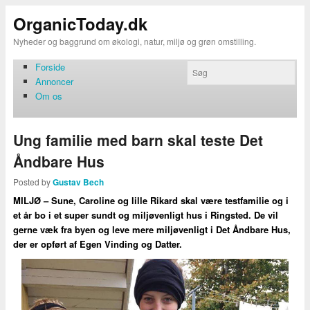
OrganicToday.dk
Nyheder og baggrund om økologi, natur, miljø og grøn omstilling.
Forside
Annoncer
Om os
Ung familie med barn skal teste Det
Åndbare Hus
Posted by
Gustav Bech
MILJØ – Sune, Caroline og lille Rikard skal være testfamilie og i
et år bo i et super sundt og miljøvenligt hus i Ringsted. De vil
gerne væk fra byen og leve mere miljøvenligt i Det Åndbare Hus,
der er opført af Egen Vinding og Datter.