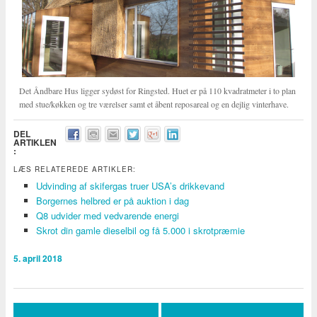
Det Åndbare Hus ligger sydøst for Ringsted. Huet er på 110 kvadratmeter i to plan
med stue/køkken og tre værelser samt et åbent reposareal og en dejlig vinterhave.
DEL
ARTIKLEN
:
LÆS RELATEREDE ARTIKLER:
Udvinding af skifergas truer USA’s drikkevand
Borgernes helbred er på auktion i dag
Q8 udvider med vedvarende energi
Skrot din gamle dieselbil og få 5.000 i skrotpræmie
5. april 2018