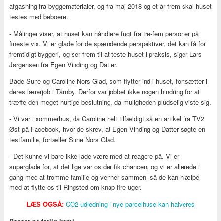
afgasning fra byggematerialer, og fra maj 2018 og et år frem skal huset
testes med beboere.
- Målinger viser, at huset kan håndtere fugt fra tre-fem personer på
fineste vis. Vi er glade for de spændende perspektiver, det kan få for
fremtidigt byggeri, og ser frem til at teste huset i praksis, siger Lars
Jørgensen fra Egen Vinding og Datter.
Både Sune og Caroline Nors Glad, som flytter ind i huset, fortsætter i
deres lærerjob i Tårnby. Derfor var jobbet ikke nogen hindring for at
træffe den meget hurtige beslutning, da muligheden pludselig viste sig.
- Vi var i sommerhus, da Caroline helt tilfældigt så en artikel fra TV2
Øst på Facebook, hvor de skrev, at Egen Vinding og Datter søgte en
testfamilie, fortæller Sune Nors Glad.
- Det kunne vi bare ikke lade være med at reagere på. Vi er
superglade for, at det lige var os der fik chancen, og vi er allerede i
gang med at tromme familie og venner sammen, så de kan hjælpe
med at flytte os til Ringsted om knap fire uger.
LÆS OGSÅ:
CO2-udledning i nye parcelhuse kan halveres
Passer på farlig kemi