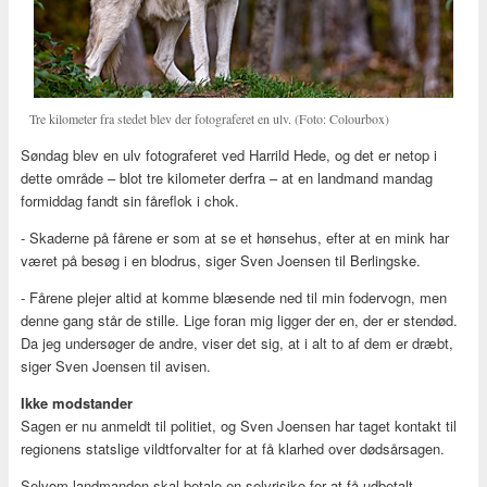
Tre kilometer fra stedet blev der fotograferet en ulv. (Foto: Colourbox)
Søndag blev en ulv fotograferet ved Harrild Hede, og det er netop i
dette område – blot tre kilometer derfra – at en landmand mandag
formiddag fandt sin fåreflok i chok.
- Skaderne på fårene er som at se et hønsehus, efter at en mink har
været på besøg i en blodrus, siger Sven Joensen til Berlingske.
- Fårene plejer altid at komme blæsende ned til min fodervogn, men
denne gang står de stille. Lige foran mig ligger der en, der er stendød.
Da jeg undersøger de andre, viser det sig, at i alt to af dem er dræbt,
siger Sven Joensen til avisen.
Ikke modstander
Sagen er nu anmeldt til politiet, og Sven Joensen har taget kontakt til
regionens statslige vildtforvalter for at få klarhed over dødsårsagen.
Selvom landmanden skal betale en selvrisiko for at få udbetalt