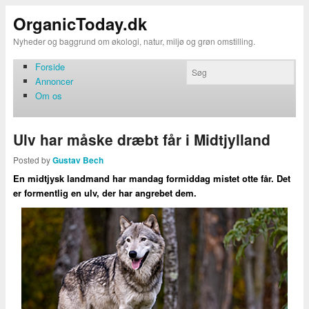
OrganicToday.dk
Nyheder og baggrund om økologi, natur, miljø og grøn omstilling.
Forside
Annoncer
Om os
Ulv har måske dræbt får i Midtjylland
Posted by
Gustav Bech
En midtjysk landmand har mandag formiddag mistet otte får. Det
er formentlig en ulv, der har angrebet dem.