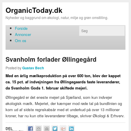
OrganicToday.dk
Nyheder og baggrund om økologi, natur, miljø og grøn omstilling.
Forside
Annoncer
Om os
Svanholm forlader Øllingegård
Posted by
Gustav Bech
Med en årlig mælkeproduktion på over 600 ton, blev der kappet
ca. 15 pct. af indvejningen fra Øllingegaards faste leverandører,
da Svanholm Gods 1. februar skiftede mejeri.
Øllingegård er det eneste mejeri på Sjælland, som kun indvejer
økologisk mælk. Mejeriet, der kæmper mod røde tal på bundlinien og
kom ud af sidste regnskabsår med et underkud på over 13 millioner
kroner, har nu kun otte leverandører tilbage, skriver Økologi & Erhverv.
DEL