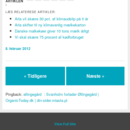
ARTIKLEN
:
LÆS RELATEREDE ARTIKLER:
Arla vil skære 30 pct. af klimaudslip på ti år
Arla skifter til ny klimavenlig mælkekarton
Danske malkekøer giver 10 tons mælk årligt
Vi skal skære 75 procent af kødforbruget
8. februar 2012
« Tidligere
Næste »
Pingback:
øllingegård : Svanholm forlader Øllingegård |
OrganicToday.dk | din-sider.miasta.pl
View Full Site