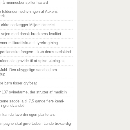
må mennesker spiller hasard
 fuldender nedrivningen af Aukens
ærk
Løkke nedlægger Miljøministeriet
 i vejen med dansk brødkorns kvalitet
rner milliardtilskud til tyrefægtning
grønlandske fangere – køb deres sælskind
råder alle gravide til at spise økologisk
Muhl: Den uhyggelige sandhed om
dup
e børn tisser glyfosat
r 137 svinefarme, der strutter af medicin
ikerne sagde ja til 7,5 gange flere kemi-
r i grundvandet
 kan du lave din egen plantefars
mpagne skal gøre Esben Lunde troværdig