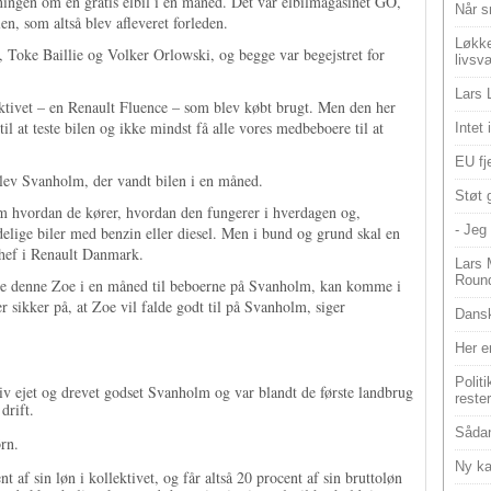
kningen om en gratis elbil i en måned. Det var elbilmagasinet GO,
Når s
n, som altså blev afleveret forleden.
Løkke
et, Toke Baillie og Volker Orlowski, og begge var begejstret for
livsv
Lars 
llektivet – en Renault Fluence – som blev købt brugt. Men den her
til at teste bilen og ikke mindst få alle vores medbeboere til at
Intet
EU fje
blev Svanholm, der vandt bilen i en måned.
Støt 
Om hvordan de kører, hvordan den fungerer i hverdagen og,
- Jeg 
delige biler med benzin eller diesel. Men i bund og grund skal en
chef i Renault Danmark.
Lars 
Roun
dlåne denne Zoe i en måned til beboerne på Svanholm, kan komme i
 sikker på, at Zoe vil falde godt til på Svanholm, siger
Dansk
Her e
Polit
v ejet og drevet godset Svanholm og var blandt de første landbrug
reste
drift.
Sådan
rn.
Ny ka
 af sin løn i kollektivet, og får altså 20 procent af sin bruttoløn