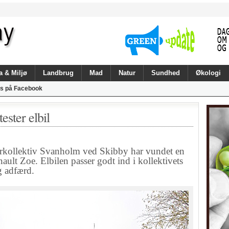
a & Miljø
Landbrug
Mad
Natur
Sundhed
Økologi
s på Facebook
ester elbil
kollektiv Svanholm ved Skibby har vundet en
ult Zoe. Elbilen passer godt ind i kollektivets
g adfærd.