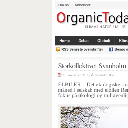
Om os
Annoncer
Home
Debat
Globalt
Klim
RSS Seneste overskrifter
Besøg o
Storkollektivet Svanholm t
27. november 2014 |
Af
Gustav Bech
ELBILER – Det økologiske stor
måned i selskab med elbilen Rena
fokus på økologi og miljøvenli