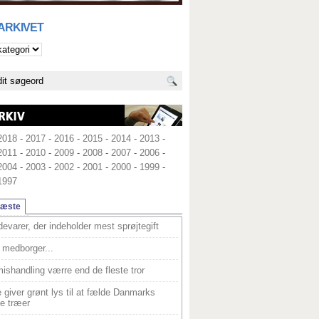
 ARKIVET
2018
-
2017
-
2016
-
2015
-
2014
-
2013
-
2011
-
2010
-
2009
-
2008
-
2007
-
2006
-
2004
-
2003
-
2002
-
2001
-
2000
-
1999
-
1997
læste
devarer, der indeholder mest sprøjtegift
medborger...
ishandling værre end de fleste tror
 giver grønt lys til at fælde Danmarks
e træer