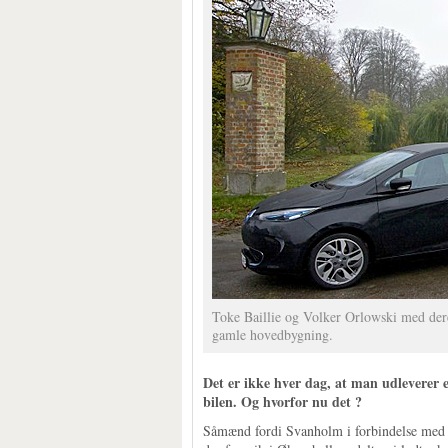
Toke Baillie og Volker Orlowski med dere
gamle hovedbygning.
Det er ikke hver dag, at man udleverer en 
bilen. Og hvorfor nu det ?
Såmænd fordi Svanholm i forbindelse med D