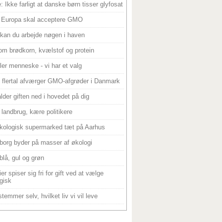
: Ikke farligt at danske børn tisser glyfosat
 Europa skal acceptere GMO
 kan du arbejde nøgen i haven
om brødkorn, kvælstof og protein
ller menneske - vi har et valg
 flertal afværger GMO-afgrøder i Danmark
alder giften ned i hovedet på dig
landbrug, kære politikere
kologisk supermarked tæt på Aarhus
borg byder på masser af økologi
blå, gul og grøn
er spiser sig fri for gift ved at vælge
gisk
temmer selv, hvilket liv vi vil leve