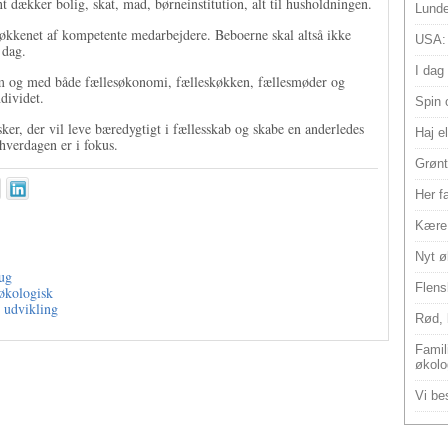
 dækker bolig, skat, mad, børneinstitution, alt til husholdningen.
Lunde
køkkenet af kompetente medarbejdere. Beboerne skal altså ikke
USA:
 dag.
I dag
um og med både fællesøkonomi, fælleskøkken, fællesmøder og
ndividet.
Spin 
ker, der vil leve bæredygtigt i fællesskab og skabe en anderledes
Haj e
hverdagen er i fokus.
Grønt
Her f
Kære 
Nyt ø
rug
Flens
 økologisk
 udvikling
Rød, 
Famili
økolo
Vi bes