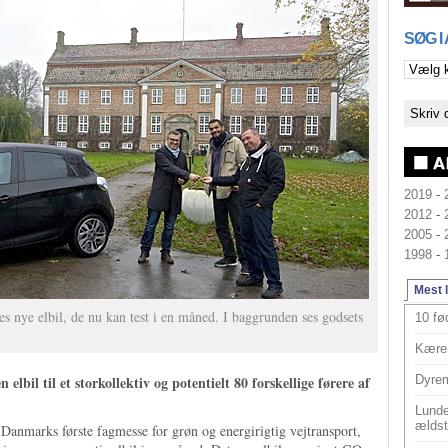
SØG I
2019
-
2012
-
2005
-
1998
-
Mest 
s nye elbil, de nu kan test i en måned. I baggrunden ses godsets
10 fø
Kære 
elbil til et storkollektiv og potentielt 80 forskellige førere af
Dyrem
Lunde
ældst
anmarks første fagmesse for grøn og energirigtig vejtransport,