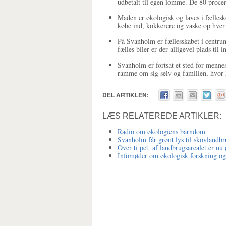
udbetalt til egen lomme. De 80 procent
Maden er økologisk og laves i fælles
købe ind, kokkerere og vaske op hver
På Svanholm er fællesskabet i centr
fælles biler er der alligevel plads til i
Svanholm er fortsat et sted for mennes
ramme om sig selv og familien, hvor 
DEL ARTIKLEN:
LÆS RELATEREDE ARTIKLER:
Radio om økologiens barndom
Svanholm får grønt lys til skovlandb
Over ti pct. af landbrugsarealet er nu
Infomøder om økologisk forskning og