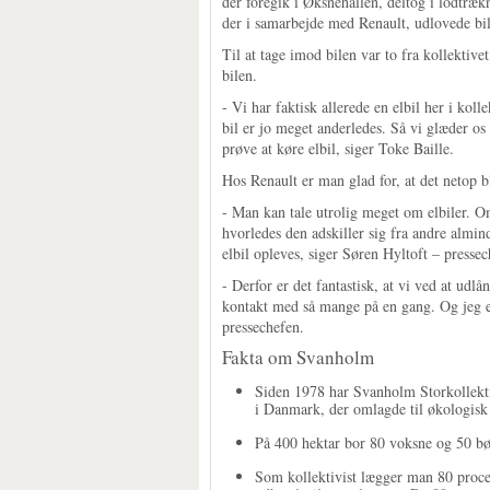
der foregik i Øksnehallen, deltog i lodtræ
der i samarbejde med Renault, udlovede bile
Til at tage imod bilen var to fra kollektiv
bilen.
- Vi har faktisk allerede en elbil her i ko
bil er jo meget anderledes. Så vi glæder os 
prøve at køre elbil, siger Toke Baille.
Hos Renault er man glad for, at det netop 
- Man kan tale utrolig meget om elbiler. 
hvorledes den adskiller sig fra andre almin
elbil opleves, siger Søren Hyltoft – presse
- Derfor er det fantastisk, at vi ved at u
kontakt med så mange på en gang. Og jeg er
pressechefen.
Fakta om Svanholm
Siden 1978 har Svanholm Storkollekti
i Danmark, der omlagde til økologisk 
På 400 hektar bor 80 voksne og 50 bø
Som kollektivist lægger man 80 procent