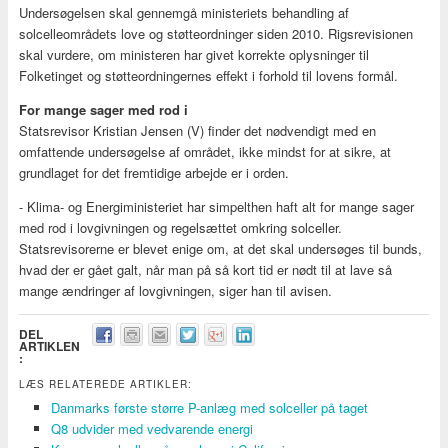
Undersøgelsen skal gennemgå ministeriets behandling af
solcelleområdets love og støtteordninger siden 2010. Rigsrevisionen
skal vurdere, om ministeren har givet korrekte oplysninger til
Folketinget og støtteordningernes effekt i forhold til lovens formål.
For mange sager med rod i
Statsrevisor Kristian Jensen (V) finder det nødvendigt med en
omfattende undersøgelse af området, ikke mindst for at sikre, at
grundlaget for det fremtidige arbejde er i orden.
- Klima- og Energiministeriet har simpelthen haft alt for mange sager
med rod i lovgivningen og regelsættet omkring solceller.
Statsrevisorerne er blevet enige om, at det skal undersøges til bunds,
hvad der er gået galt, når man på så kort tid er nødt til at lave så
mange ændringer af lovgivningen, siger han til avisen.
DEL
ARTIKLEN
:
LÆS RELATEREDE ARTIKLER:
Danmarks første større P-anlæg med solceller på taget
Q8 udvider med vedvarende energi