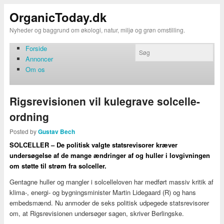
OrganicToday.dk
Nyheder og baggrund om økologi, natur, miljø og grøn omstilling.
Forside
Annoncer
Om os
Rigsrevisionen vil kulegrave solcelle-
ordning
Posted by
Gustav Bech
SOLCELLER – De politisk valgte statsrevisorer kræver
undersøgelse af de mange ændringer af og huller i lovgivningen
om støtte til strøm fra solceller.
Gentagne huller og mangler i solcelleloven har medført massiv kritik af
klima-, energi- og bygningsminister Martin Lidegaard (R) og hans
embedsmænd. Nu anmoder de seks politisk udpegede statsrevisorer
om, at Rigsrevisionen undersøger sagen, skriver Berlingske.