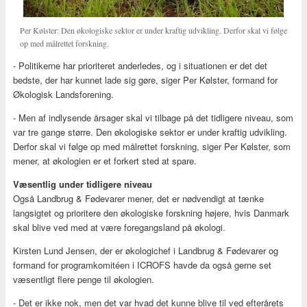
Per Kølster: Den økologiske sektor er under kraftig udvikling. Derfor skal vi følge
op med målrettet forskning.
- Politikerne har prioriteret anderledes, og i situationen er det det
bedste, der har kunnet lade sig gøre, siger Per Kølster, formand for
Økologisk Landsforening.
- Men af indlysende årsager skal vi tilbage på det tidligere niveau, som
var tre gange større. Den økologiske sektor er under kraftig udvikling.
Derfor skal vi følge op med målrettet forskning, siger Per Kølster, som
mener, at økologien er et forkert sted at spare.
Væsentlig under tidligere niveau
Også Landbrug & Fødevarer mener, det er nødvendigt at tænke
langsigtet og prioritere den økologiske forskning højere, hvis Danmark
skal blive ved med at være foregangsland på økologi.
Kirsten Lund Jensen, der er økologichef i Landbrug & Fødevarer og
formand for programkomitéen i ICROFS havde da også gerne set
væsentligt flere penge til økologien.
- Det er ikke nok, men det var hvad det kunne blive til ved efterårets