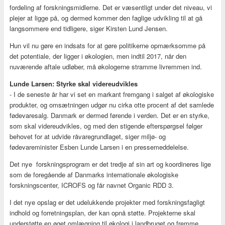
fordeling af forskningsmidlerne. Det er væsentligt under det niveau, vi
plejer at ligge på, og dermed kommer den faglige udvikling til at gå
langsommere end tidligere, siger Kirsten Lund Jensen.
Hun vil nu gøre en indsats for at gøre politikerne opmærksomme på
det potentiale, der ligger i økologien, men indtil 2017, når den
nuværende aftale udløber, må økologerne stramme livremmen ind.
Lunde Larsen: Styrke skal videreudvikles
- I de seneste år har vi set en markant fremgang i salget af økologiske
produkter, og omsætningen udgør nu cirka otte procent af det samlede
fødevaresalg. Danmark er dermed førende i verden. Det er en styrke,
som skal videreudvikles, og med den stigende efterspørgsel følger
behovet for at udvide råvaregrundlaget, siger miljø- og
fødevareminister Esben Lunde Larsen i en pressemeddelelse.
Det nye forskningsprogram er det tredje af sin art og koordineres lige
som de foregående af Danmarks internationale økologiske
forskningscenter, ICROFS og får navnet Organic RDD 3.
I det nye opslag er det udelukkende projekter med forskningsfagligt
indhold og forretningsplan, der kan opnå støtte. Projekterne skal
understøtte en øget omlægning til økologi i landbruget og fremme