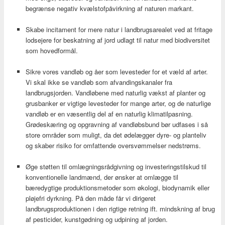
begrænse negativ kvælstofpåvirkning af naturen markant.
Skabe incitament for mere natur i landbrugs­arealet ved at fritage
lodsejere for beskatning af jord udlagt til natur med biodiversitet
som hovedformål.
Sikre vores vandløb og åer som levesteder for et væld af arter.
Vi skal ikke se vandløb som afvandingskanaler fra
landbrugsjorden. Vandløbene med naturlig vækst af planter og
grusbanker er vigtige levesteder for mange arter, og de naturlige
vandløb er en væsentlig del af en naturlig klimatilpasning.
Grødeskæring og opgravning af vandløbsbund bør udfases i så
store områder som muligt, da det ødelægger dyre- og planteliv
og skaber risiko for omfattende oversvømmelser nedstrøms.
Øge støtten til omlægningsrådgivning og investeringstilskud til
konventionelle landmænd, der ønsker at omlægge til
bæredygtige produktionsmetoder som økologi, biodynamik eller
pløjefri dyrkning. På den måde får vi dirigeret
landbrugsproduktionen i den rigtige retning ift. mindskning af brug
af pesticider, kunstgødning og udpining af jorden.