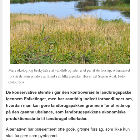
Mere økologi og beskyttelse af vandløb og søer er et par af de forslag, Alternativet
forslår de konservative at få ind i en tillægspakke. Her er det Skjern Ådal. Foto:
Colourbox
De konservative stemte i går den kontroversielle landbrugspakke
igennem Folketinget, men har samtidig indledt forhandlinger om,
hvordan man kan gøre landbrugspakken grønnere for at rette op
på den grønne ubalance, som landbrugspakkens økonomiske
produktionsstøtte til landbruget efterlader.
Alternativet har præsenteret otte gode, grønne forslag, som ikke kun
skal fungere som pyntegrønt.