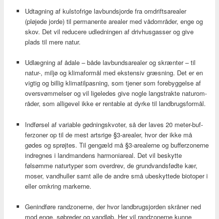
Udtagning af kulstofrige lavbundsjorde fra omdriftsarealer
(pløjede jorde) til permanente arealer med vådområder, enge og
skov. Det vil reducere udledningen af drivhusgasser og give
plads til mere natur.
Udlægning af ådale – både lavbundsarealer og skrænter – til
natur-, miljø og klimaformål med ekstensiv græsning. Det er en
vigtig og billig klimatilpasning, som tjener som forebyg­gelse af
oversvømmelser og vil ligeledes give nogle langstrakte naturom­
råder, som alligevel ikke er rentable at dyrke til landbrugsformål.
Indførsel af variable gødningskvoter, så der laves 20 meter-buf­
ferzoner op til de mest artsrige §3-arealer, hvor der ikke må
gødes og sprøjtes. Til gengæld må §3-arealerne og bufferzonerne
indregnes i landmandens harmoniareal. Det vil beskytte
følsømme naturtyper som overdrev, de grundvandsfødte kær,
moser, vandhuller samt alle de andre små ubeskyttede biotoper i
eller omkring markerne.
Genindføre randzonerne, der hvor landbrugsjorden skråner ned
mod enge, søbreder og vandløb. Her vil randzonerne kunne