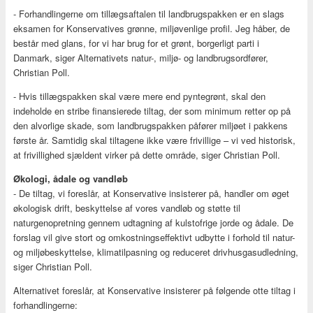
- Forhandlingerne om tillægsaftalen til landbrugspakken er en slags
eksamen for Konservatives grønne, miljøvenlige profil. Jeg håber, de
består med glans, for vi har brug for et grønt, borgerligt parti i
Danmark, siger Alternativets natur-, miljø- og landbrugsordfører,
Christian Poll.
- Hvis tillægspakken skal være mere end pyntegrønt, skal den
indeholde en stribe finansierede tiltag, der som minimum retter op på
den alvorlige skade, som landbrugspakken påfører miljøet i pakkens
første år. Samtidig skal tiltagene ikke være frivillige – vi ved historisk,
at frivillighed sjældent virker på dette område, siger Christian Poll.
Økologi, ådale og vandløb
- De tiltag, vi foreslår, at Konservative insisterer på, handler om øget
økologisk drift, beskyttelse af vores vandløb og støtte til
naturgenopretning gennem udtagning af kulstofrige jorde og ådale. De
forslag vil give stort og omkostningseffektivt udbytte i forhold til natur-
og miljøbeskyttelse, klimatilpasning og reduceret drivhusgasudledning,
siger Christian Poll.
Alternativet foreslår, at Konservative insisterer på følgende otte tiltag i
forhandlingerne: