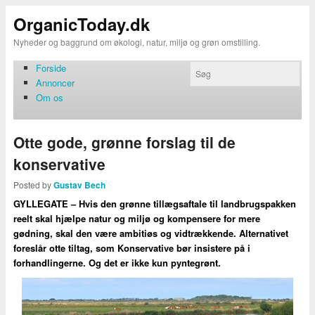
OrganicToday.dk
Nyheder og baggrund om økologi, natur, miljø og grøn omstilling.
Forside
Annoncer
Om os
Otte gode, grønne forslag til de
konservative
Posted by
Gustav Bech
GYLLEGATE – Hvis den grønne tillægsaftale til landbrugspakken
reelt skal hjælpe natur og miljø og kompensere for mere
gødning, skal den være ambitiøs og vidtrækkende. Alternativet
foreslår otte tiltag, som Konservative bør insistere på i
forhandlingerne. Og det er ikke kun pyntegrønt.