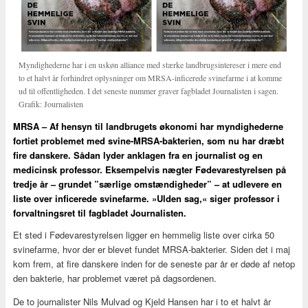
Myndighederne har i en uskøn alliance med stærke landbrugsintereser i mere end
to et halvt år forhindret oplysninger om MRSA-inficerede svinefarme i at komme
ud til offentligheden. I det seneste nummer graver fagbladet Journalisten i sagen.
Grafik: Journalisten
MRSA – Af hensyn til landbrugets økonomi har myndighederne
fortiet problemet med svine-MRSA-bakterien, som nu har dræbt
fire danskere. Sådan lyder anklagen fra en journalist og en
medicinsk professor. Eksempelvis nægter Fødevarestyrelsen på
tredje år – grundet ”særlige omstændigheder” – at udlevere en
liste over inficerede svinefarme. »Ulden sag,« siger professor i
forvaltningsret til fagbladet Journalisten.
Et sted i Fødevarestyrelsen ligger en hemmelig liste over cirka 50
svinefarme, hvor der er blevet fundet MRSA-bakterier. Siden det i maj
kom frem, at fire danskere inden for de seneste par år er døde af netop
den bakterie, har problemet været på dagsordenen.
De to journalister Nils Mulvad og Kjeld Hansen har i to et halvt år