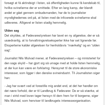
forsøgt at få aktindsigt i listen, så offentligheden kunne få kendskab til,
hvilke svinefarme der er smittede. Efter en lang kamp, der blandt
andet er gået gennem ombudsmanden, har de to journalister
myndighedernes ord på, at listen med de inficerede svinefarme skal
udleveres. Alligevel er listen stadig hemmelig.
Ulden sag
Det skyldes, at Fødevarestyrelsen har lavet en ny afgørelse, der er så
usædvanlig, at to forvaltningsretseksperter ikke har set lignende før.
Eksperterne kalder afgørelsen for henholdsvis ”mærkelig” og en ”ulden
sag”.
Journalist Nils Mulvad mener, at Fødevarestyrelsen – og ministeriet for
den sags skyld – har gjort sig så umage med at holde listen hemmelig,
at der kun kan være en forklaring: Hensynet til de store økonomiske
interesser, som ligger i den danske svineindustri. Til Journalisten siger
han:
- Jeg har svært ved at forestille mig andet end, at det her handler om
det nære forhold, der er til Landbrug & Fødevarer. De er så stærke, at
man i strid med loven tager hensyn til dem frem for til borgerne, siger
Nils Mulvad, som henviser til landbrugets interesseorganisation.