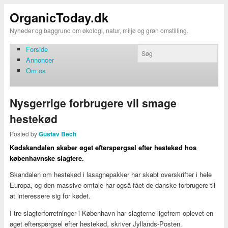
OrganicToday.dk
Nyheder og baggrund om økologi, natur, miljø og grøn omstilling.
Forside
Annoncer
Om os
Nysgerrige forbrugere vil smage
hestekød
Posted by
Gustav Bech
Kødskandalen skaber øget efterspørgsel efter hestekød hos
københavnske slagtere.
Skandalen om hestekød i lasagnepakker har skabt overskrifter i hele
Europa, og den massive omtale har også fået de danske forbrugere til
at interessere sig for kødet.
I tre slagterforretninger i København har slagterne ligefrem oplevet en
øget efterspørgsel efter hestekød, skriver Jyllands-Posten.