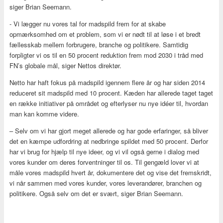
siger Brian Seemann.
- Vi lægger nu vores tal for madspild frem for at skabe
opmærksomhed om et problem, som vi er nødt til at løse i et bredt
fællesskab mellem forbrugere, branche og politikere. Samtidig
forpligter vi os til en 50 procent reduktion frem mod 2030 i tråd med
FN’s globale mål, siger Nettos direktør.
Netto har haft fokus på madspild igennem flere år og har siden 2014
reduceret sit madspild med 10 procent. Kæden har allerede taget taget
en række initiativer på området og efterlyser nu nye idéer til, hvordan
man kan komme videre.
– Selv om vi har gjort meget allerede og har gode erfaringer, så bliver
det en kæmpe udfordring at nedbringe spildet med 50 procent. Derfor
har vi brug for hjælp til nye ideer, og vi vil også gerne i dialog med
vores kunder om deres forventninger til os. Til gengæld lover vi at
måle vores madspild hvert år, dokumentere det og vise det fremskridt,
vi når sammen med vores kunder, vores leverandører, branchen og
politikere. Også selv om det er svært, siger Brian Seemann.