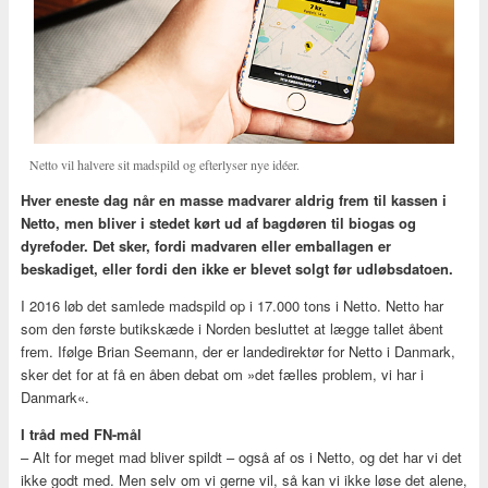
Netto vil halvere sit madspild og efterlyser nye idéer.
Hver eneste dag når en masse madvarer aldrig frem til kassen i
Netto, men bliver i stedet kørt ud af bagdøren til biogas og
dyrefoder. Det sker, fordi madvaren eller emballagen er
beskadiget, eller fordi den ikke er blevet solgt før udløbsdatoen.
I 2016 løb det samlede madspild op i 17.000 tons i Netto. Netto har
som den første butikskæde i Norden besluttet at lægge tallet åbent
frem. Ifølge Brian Seemann, der er landedirektør for Netto i Danmark,
sker det for at få en åben debat om »det fælles problem, vi har i
Danmark«.
I tråd med FN-mål
– Alt for meget mad bliver spildt – også af os i Netto, og det har vi det
ikke godt med. Men selv om vi gerne vil, så kan vi ikke løse det alene,