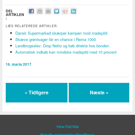
DEL
ARTIKLEN
:
LÆS RELATEREDE ARTIKLER:
Dansk Supermarked skærper kampen mod madspild
Skæve grøntsager får en chance i Rema 1000
Landbrugselev: Drop Netto og køb direkte hos bonden
Automatisk indkøb kan mindske madspild med 10 procent
16. marts 2017
« Tidligere
Næste »
View Full Site
Proudly powered by WordPress