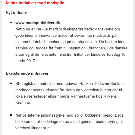
Nettos initiativer mod madspild
Nyt initiativ
www.madspildsideer.dk
Netto og en række madspildseksperter beder danskerne om
gode ideer til innovative måder at bekæmpe madspilds på:I
hjemmet, i detailbranchen og på samfundsplan. De bedste ideer
samles og lægges frit frem til inspiration i branchen, i de danske
stuer og til de relevante ministre. Initiativet lanceres torsdag 16.
marts 2017.
Eksisterende initiativer
Strategisk samarbejde med fødevareBanken. fødevareBanken
modtager overskudsmad fra Netto og videredistribuerer det til
lokale væresteder eksempelvis varmestuerne hos Kirkens
Korshær.
Nettos interne indsatsstyrke mod spild. Uddanner personalet i
butikkerne i at nedbringe deres affald gennem bedre styring af
varebestillinger m.m.