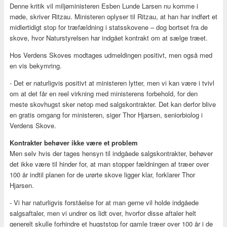
Denne kritik vil miljøministeren Esben Lunde Larsen nu komme i
møde, skriver Ritzau. Ministeren oplyser til Ritzau, at han har indført et
midlertidigt stop for træfældning i statsskovene – dog bortset fra de
skove, hvor Naturstyrelsen har indgået kontrakt om at sælge træet.
Hos Verdens Skoves modtages udmeldingen positivt, men også med
en vis bekymring.
- Det er naturligvis positivt at ministeren lytter, men vi kan være i tvivl
om at det får en reel virkning med ministerens forbehold, for den
meste skovhugst sker netop med salgskontrakter. Det kan derfor blive
en gratis omgang for ministeren, siger Thor Hjarsen, seniorbiolog i
Verdens Skove.
Kontrakter behøver ikke være et problem
Men selv hvis der tages hensyn til indgåede salgskontrakter, behøver
det ikke være til hinder for, at man stopper fældningen af træer over
100 år indtil planen for de urørte skove ligger klar, forklarer Thor
Hjarsen.
- Vi har naturligvis forståelse for at man gerne vil holde indgåede
salgsaftaler, men vi undrer os lidt over, hvorfor disse aftaler helt
generelt skulle forhindre et hugststop for gamle træer over 100 år i de