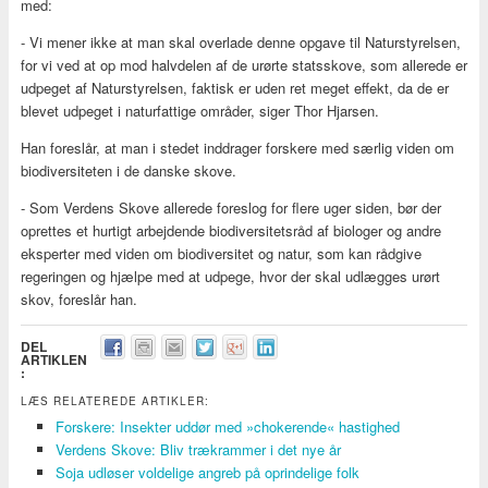
med:
- Vi mener ikke at man skal overlade denne opgave til Naturstyrelsen,
for vi ved at op mod halvdelen af de urørte statsskove, som allerede er
udpeget af Naturstyrelsen, faktisk er uden ret meget effekt, da de er
blevet udpeget i naturfattige områder, siger Thor Hjarsen.
Han foreslår, at man i stedet inddrager forskere med særlig viden om
biodiversiteten i de danske skove.
- Som Verdens Skove allerede foreslog for flere uger siden, bør der
oprettes et hurtigt arbejdende biodiversitetsråd af biologer og andre
eksperter med viden om biodiversitet og natur, som kan rådgive
regeringen og hjælpe med at udpege, hvor der skal udlægges urørt
skov, foreslår han.
DEL
ARTIKLEN
:
LÆS RELATEREDE ARTIKLER:
Forskere: Insekter uddør med »chokerende« hastighed
Verdens Skove: Bliv trækrammer i det nye år
Soja udløser voldelige angreb på oprindelige folk