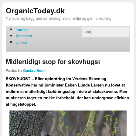
OrganicToday.dk
Nyheder og baggrund om økologi, natur, miljø og grøn omstilling.
Forside
Annoncer
Om os
Midlertidigt stop for skovhugst
Posted by
Gustav Bech
SKOVHUGST – Efter opfordring fra Verdens Skove og
Konservative har miljøminister Esben Lunde Larsen nu lovet at
indføre et midlertidigt fældningsstop i dele af statsskovene. Men
ministeren tager en række forbehold, der kan undergrave effekten
af hugststoppet.