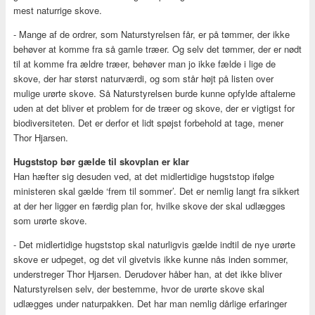
mest naturrige skove.
- Mange af de ordrer, som Naturstyrelsen får, er på tømmer, der ikke
behøver at komme fra så gamle træer. Og selv det tømmer, der er nødt
til at komme fra ældre træer, behøver man jo ikke fælde i lige de
skove, der har størst naturværdi, og som står højt på listen over
mulige urørte skove. Så Naturstyrelsen burde kunne opfylde aftalerne
uden at det bliver et problem for de træer og skove, der er vigtigst for
biodiversiteten. Det er derfor et lidt spøjst forbehold at tage, mener
Thor Hjarsen.
Hugststop bør gælde til skovplan er klar
Han hæfter sig desuden ved, at det midlertidige hugststop ifølge
ministeren skal gælde ‘frem til sommer’. Det er nemlig langt fra sikkert
at der her ligger en færdig plan for, hvilke skove der skal udlægges
som urørte skove.
- Det midlertidige hugststop skal naturligvis gælde indtil de nye urørte
skove er udpeget, og det vil givetvis ikke kunne nås inden sommer,
understreger Thor Hjarsen. Derudover håber han, at det ikke bliver
Naturstyrelsen selv, der bestemme, hvor de urørte skove skal
udlægges under naturpakken. Det har man nemlig dårlige erfaringer