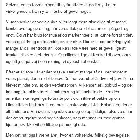
Selvom vores forventninger til nytår ofte er et godt stykke fra
virkeligheden, kan nytår måske alligevel noget.
Vi mennesker er sociale dyr. Vi er langt mere tilbøjelige til at mene,
tænke over og gøre ting, når vores flok gør det samme – på godt og
ondt. Og vi har brug for ritualer og markeringer til at kunne forstå tiden,
vores eget liv og de forandringer, der sker. Derfor er der omkring nytår
mange af os, der trods alt ikke kan lade være med alligevel lige at
tænke lidt over året, der gik. Og alligevel lige at tænke lidt over, om vi
egentlig er på vej i den retning, vi dybest set ønsker.
Efter et år som i år er der måske særligt mange af os, der holder af
vores planet, der har det behov. Det har været et år, hvor vi jævnligt er
blevet mindet om, at den verdensorden, vi kender, er i opbrud – og det
har langt fra altid været til naturens og klimaets fordel. Fra den
amerikanske regerings fortsatte politik om ikke at bakke op om
klimaaftalen fra Paris til det brasilianske valg af Jair Bolsonaro, der er
alt andet end Amazonas regnskovens og de oprindelige folks ven, har
der været rigeligt med begivenheder, som mennesker med grønne
hjerter nok ikke vil se tilbage på med glæde.
Men det har også været året, hvor en voksende, folkelig bevægelse