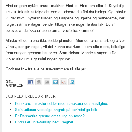
Find en grøn nytårsforsæt-makker. Find to. Find fem eller ti! Snyd dig
selv til faktisk at følge det ved at udnytte din flokdyr-biologi. Og måske
vil der midt i nytårsballaden og i dagene og ugerne og månederne, der
følger, når hverdagen vender tilbage, ske noget fantastisk: Du vil
opleve, at du ikke er alene om at være trækrammer.
Måske vil det alene ikke redde planeten. Men det er en start, og bliver
vi nok, der gør noget, vil det kunne mærkes – som alle store, folkelige
forandringer igennem historien. Som Nelson Mandela sagde: »Det
virker altid umuligt indtil nogen gør det.«
Godt nytår – fra alle os trækrammere til alle jer.
DEL
ARTIKLEN
:
LÆS RELATEREDE ARTIKLER:
Forskere: Insekter uddør med »chokerende« hastighed
Soja udløser voldelige angreb på oprindelige folk
Er Danmarks grønne omstilling en myte?
Endnu et ulve-forslag helt i hegnet