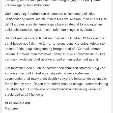
kransekage og konfettikanoner.
Under selve nytårsaften kan de seneste skilsmisser, politiske
uenigheder og andre sociale minefelter i det selskab, man er endt i, få
det til at føles som den eneste gangbare strategi at få opbygget en
solid boblebrandert, og det helst inden dronningens nytårstale.
Så godt man er i stand til det når man når til klokken 12 forsøger man
så at hoppe ned i det nye år fra fætterens vens kærestes køkkenstol
uden at falde i papirslangerne og bræger med på ”Vær velkommen
herrens år” mens man forgæves prøver at huske, hvordan det nu lige
var man havde besluttet at blive et bedre menneske i det nye år.
Om morgenen den 1. januar hævner boblebrandert-strategien sig ved
at give en så ondt i håret og af sig selv, at det skorter med
overskuddet til at mærke det dugfriske nye års forjættende potentiale
for en helt ny start. Dagen efter sidder man så tilbage i kontorstolen og
har stadig lyst til chokolade og overspringshandlinger og verden er
stadig ved at gå i hundene.
Vi er sociale dyr
Men, men.