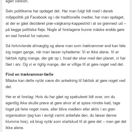
egen version.
Selv politikerne har opdaget det. Har man fulgt lidt med i dansk
miljøpolitik på Facebook og i de traditionelle medier, har man opdaget,
at der er gået decideret præ-valgkamp-kappestrid i at se grønnest ud –
på begge politiske fløje. Nogle af forslagene kunne måske endda gøre
en reel forskel for naturen.
Så fortvivlende afmægtig og alene man som
trækrammer
end kan føle
sig nogen gange, når man læser nyhederne: Vi er ikke alene. Vi er
faktisk rigtig mange, der går op i, hvad der sker med den planet, vi har
fået i arv. Og vi er rigtig mange, der er villige til at gøre noget ved det.
Find en trækrammer-fælle
Måske kan dette nytår være din anledning til faktisk at gøre noget ved
det.
Her er et forslag: Hvis du har gået og spekuleret lidt over, om du
egentlig ikke skulle prøve at gøre alvor af at spise mindre kød, tage
toget på ferie noget mere, eller blive medlem eller aktiv i en grøn
organisation (jeg kan i øvrigt varmt anbefale den, du læser denne
klumme hos), så brug nytår som startskud til at gøre det – men gør det
ikke alene.