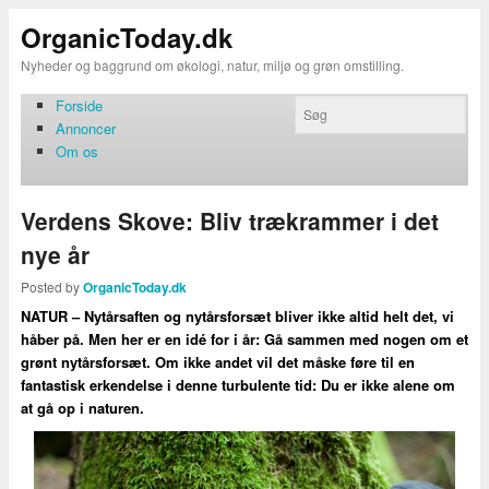
OrganicToday.dk
Nyheder og baggrund om økologi, natur, miljø og grøn omstilling.
Forside
Annoncer
Om os
Verdens Skove: Bliv trækrammer i det
nye år
Posted by
OrganicToday.dk
NATUR – Nytårsaften og nytårsforsæt bliver ikke altid helt det, vi
håber på. Men her er en idé for i år: Gå sammen med nogen om et
grønt nytårsforsæt. Om ikke andet vil det måske føre til en
fantastisk erkendelse i denne turbulente tid: Du er ikke alene om
at gå op i naturen.