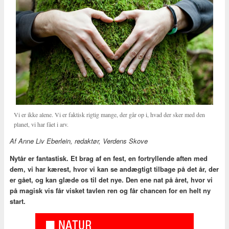
Vi er ikke alene. Vi er faktisk rigtig mange, der går op i, hvad der sker med den
planet, vi har fået i arv.
Af Anne Liv Eberlein, redaktør, Verdens Skove
Nytår er fantastisk. Et brag af en fest, en fortryllende aften med
dem, vi har kærest, hvor vi kan se andægtigt tilbage på det år, der
er gået, og kan glæde os til det nye. Den ene nat på året, hvor vi
på magisk vis får visket tavlen ren og får chancen for en helt ny
start.