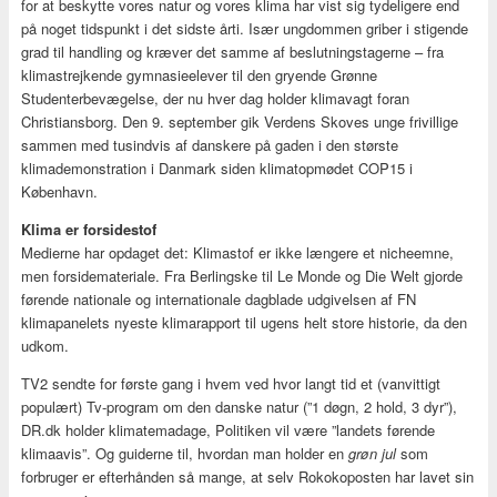
for at beskytte vores natur og vores klima har vist sig tydeligere end
på noget tidspunkt i det sidste årti. Især ungdommen griber i stigende
grad til handling og kræver det samme af beslutningstagerne – fra
klimastrejkende gymnasieelever til den gryende Grønne
Studenterbevægelse, der nu hver dag holder klimavagt foran
Christiansborg. Den 9. september gik Verdens Skoves unge frivillige
sammen med tusindvis af danskere på gaden i den største
klimademonstration i Danmark siden klimatopmødet COP15 i
København.
Klima er forsidestof
Medierne har opdaget det: Klimastof er ikke længere et nicheemne,
men forsidemateriale. Fra Berlingske til Le Monde og Die Welt gjorde
førende nationale og internationale dagblade udgivelsen af FN
klimapanelets nyeste klimarapport til ugens helt store historie, da den
udkom.
TV2 sendte for første gang i hvem ved hvor langt tid et (vanvittigt
populært) Tv-program om den danske natur (”1 døgn, 2 hold, 3 dyr”),
DR.dk holder klimatemadage, Politiken vil være ”landets førende
klimaavis”. Og guiderne til, hvordan man holder en
grøn jul
som
forbruger er efterhånden så mange, at selv Rokokoposten har lavet sin