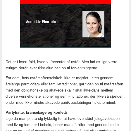
Det er i hvert fald, hvad vi forventer af nytår. Men lad os lige være
ærlige: Nytår lever ikke altid helt op til forventningerne.
For dem, hvis nytårsaftenselskab ikke er mejslet i sten gennem
årelange parmiddag- eller familietraditioner, går tiden op til nytårsaften
med den obligatoriske og akavede skal / skal ikke-dans mellem
diverse vennekonstellationer og semi-invitationer, der ikke så sjældent
ender med ikke mindre akavede panik-beslutninger i sidste minut.
Partyhatte, kransekage og konfetti
Lige da man priste sig lykkelig for at have overstået julegavebissen
med liv og lemmer i behold, bener man så atter med gennemblødte
sko op og ned af snesjappede butiksstrøg på jagt efter partyhatte,