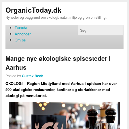
OrganicToday.dk
Nyheder og baggrund om økologi, natur, miljø og grøn omstilling.
Forside
Annoncer
Om os
Mange nye økologiske spisesteder i
Aarhus
Posted by
Gustav Bech
ØKOLOGI – Region Midtjylland med Aarhus i spidsen har over
500 økologiske restauranter, kantiner og storkøkkener med
økologi på menukortet.