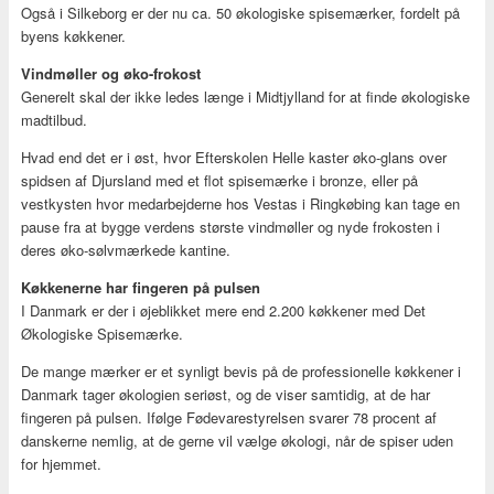
Også i Silkeborg er der nu ca. 50 økologiske spisemærker, fordelt på
byens køkkener.
Vindmøller og øko-frokost
Generelt skal der ikke ledes længe i Midtjylland for at finde økologiske
madtilbud.
Hvad end det er i øst, hvor Efterskolen Helle kaster øko-glans over
spidsen af Djursland med et flot spisemærke i bronze, eller på
vestkysten hvor medarbejderne hos Vestas i Ringkøbing kan tage en
pause fra at bygge verdens største vindmøller og nyde frokosten i
deres øko-sølvmærkede kantine.
Køkkenerne har fingeren på pulsen
I Danmark er der i øjeblikket mere end 2.200 køkkener med Det
Økologiske Spisemærke.
De mange mærker er et synligt bevis på de professionelle køkkener i
Danmark tager økologien seriøst, og de viser samtidig, at de har
fingeren på pulsen. Ifølge Fødevarestyrelsen svarer 78 procent af
danskerne nemlig, at de gerne vil vælge økologi, når de spiser uden
for hjemmet.