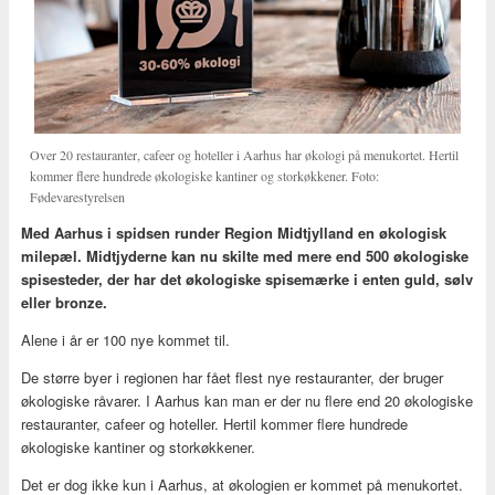
Over 20 restauranter, cafeer og hoteller i Aarhus har økologi på menukortet. Hertil
kommer flere hundrede økologiske kantiner og storkøkkener. Foto:
Fødevarestyrelsen
Med Aarhus i spidsen runder Region Midtjylland en økologisk
milepæl. Midtjyderne kan nu skilte med mere end 500 økologiske
spisesteder, der har det økologiske spisemærke i enten guld, sølv
eller bronze.
Alene i år er 100 nye kommet til.
De større byer i regionen har fået flest nye restauranter, der bruger
økologiske råvarer. I Aarhus kan man er der nu flere end 20 økologiske
restauranter, cafeer og hoteller. Hertil kommer flere hundrede
økologiske kantiner og storkøkkener.
Det er dog ikke kun i Aarhus, at økologien er kommet på menukortet.