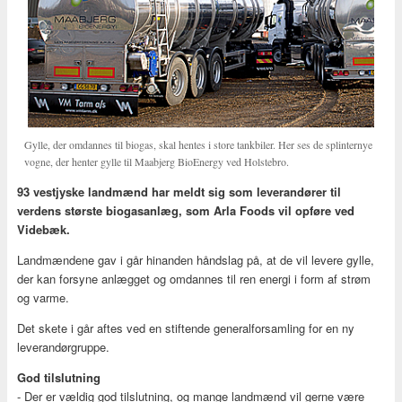
Gylle, der omdannes til biogas, skal hentes i store tankbiler. Her ses de splinternye
vogne, der henter gylle til Maabjerg BioEnergy ved Holstebro.
93 vestjyske landmænd har meldt sig som leverandører til
verdens største biogasanlæg, som Arla Foods vil opføre ved
Videbæk.
Landmændene gav i går hinanden håndslag på, at de vil levere gylle,
der kan forsyne anlægget og omdannes til ren energi i form af strøm
og varme.
Det skete i går aftes ved en stiftende generalforsamling for en ny
leverandørgruppe.
God tilslutning
- Der er vældig god tilslutning, og mange landmænd vil gerne være