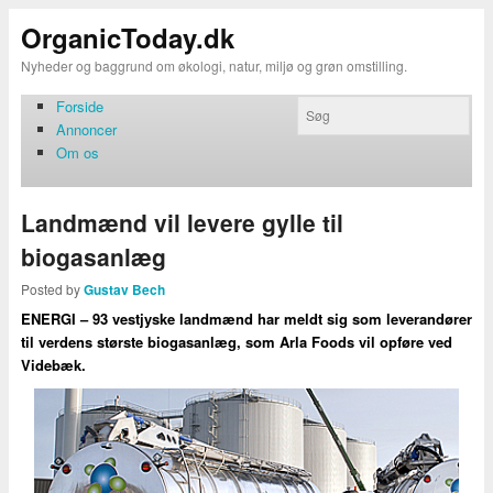
OrganicToday.dk
Nyheder og baggrund om økologi, natur, miljø og grøn omstilling.
Forside
Annoncer
Om os
Landmænd vil levere gylle til
biogasanlæg
Posted by
Gustav Bech
ENERGI – 93 vestjyske landmænd har meldt sig som leverandører
til verdens største biogasanlæg, som Arla Foods vil opføre ved
Videbæk.