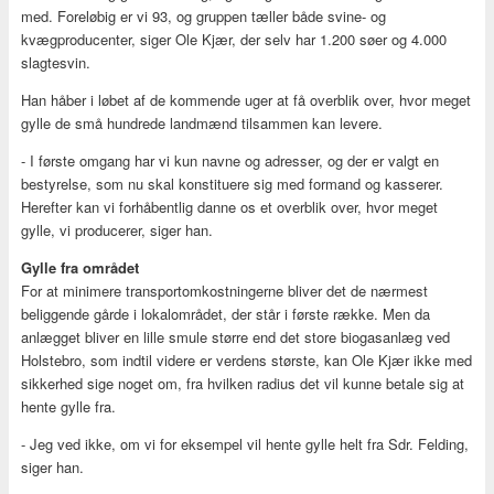
med. Foreløbig er vi 93, og gruppen tæller både svine- og
kvægproducenter, siger Ole Kjær, der selv har 1.200 søer og 4.000
slagtesvin.
Han håber i løbet af de kommende uger at få overblik over, hvor meget
gylle de små hundrede landmænd tilsammen kan levere.
- I første omgang har vi kun navne og adresser, og der er valgt en
bestyrelse, som nu skal konstituere sig med formand og kasserer.
Herefter kan vi forhåbentlig danne os et overblik over, hvor meget
gylle, vi producerer, siger han.
Gylle fra området
For at minimere transportomkostningerne bliver det de nærmest
beliggende gårde i lokalområdet, der står i første række. Men da
anlægget bliver en lille smule større end det store biogasanlæg ved
Holstebro, som indtil videre er verdens største, kan Ole Kjær ikke med
sikkerhed sige noget om, fra hvilken radius det vil kunne betale sig at
hente gylle fra.
- Jeg ved ikke, om vi for eksempel vil hente gylle helt fra Sdr. Felding,
siger han.