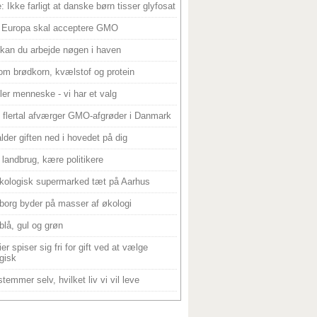
: Ikke farligt at danske børn tisser glyfosat
 Europa skal acceptere GMO
 kan du arbejde nøgen i haven
om brødkorn, kvælstof og protein
ller menneske - vi har et valg
 flertal afværger GMO-afgrøder i Danmark
alder giften ned i hovedet på dig
landbrug, kære politikere
kologisk supermarked tæt på Aarhus
borg byder på masser af økologi
blå, gul og grøn
er spiser sig fri for gift ved at vælge
gisk
temmer selv, hvilket liv vi vil leve