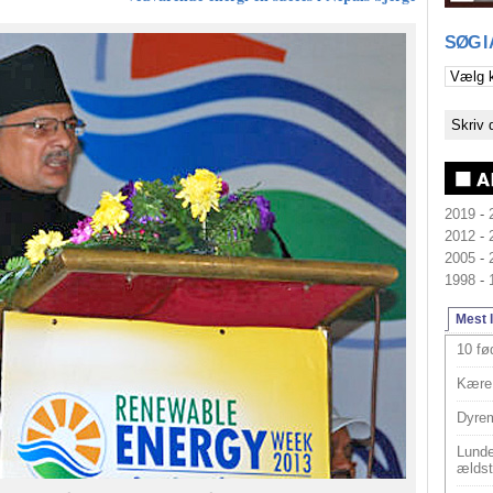
SØG I
2019
-
2012
-
2005
-
1998
-
Mest 
10 fø
Kære 
Dyrem
Lunde
ældst