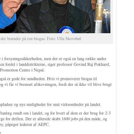
 der brænder på ren biogas. Foto: Ulla Skovsbøl
le i forsyningssikkerheden, men der er også en lang række andre
 en fordel i landdistrikterne, siger professor Govind Raj Pokharel,
 Promotion Centre i Nepal.
også er gode for sundheden. Hvis vi promoverer biogas til
 vi får vi bremset afskovningen, fordi der så ikke vil blive brugt
spladser og nye muligheder for små virksomheder på landet.
anlæg rundt om i landet, og for hvert af dem er der brug for 2-3
ge for driften. Der er allerede skabt 1600 jobs på den måde, og
l by, påpeger lederen af AEPC.
t