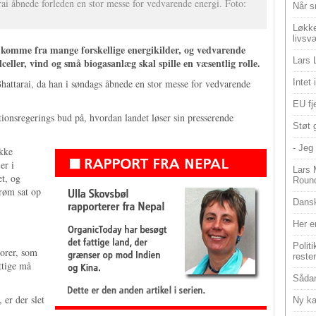
i åbnede forleden en stor messe for vedvarende energi. Foto:
Når s
Løkke
livsv
 komme fra mange forskellige energikilder, og vedvarende
Lars 
eller, vind og små biogasanlæg skal spille en væsentlig rolle.
attarai, da han i søndags åbnede en stor messe for vedvarende
Intet
EU fje
tionsregerings bud på, hvordan landet løser sin presserende
Støt 
- Jeg 
ække
er i
Lars 
et, og
Roun
trøm sat op
Dansk
Her e
Polit
orer, som
reste
ttige må
Sådan
 er der slet
Ny ka