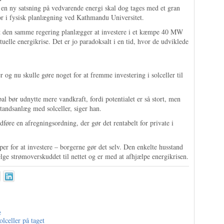
en ny satsning på vedvarende energi skal dog tages med et gran
r i fysisk planlægning ved Kathmandu Universitet.
 at den samme regering planlægger at investere i et kæmpe 40 MW
tuelle energikrise. Det er jo paradoksalt i en tid, hvor de udviklede
og nu skulle gøre noget for at fremme investering i solceller til
pal bør udnytte mere vandkraft, fordi potentialet er så stort, men
tandsanlæg med solceller, siger han.
føre en afregningsordning, der gør det rentabelt for private i
ipper for at investere – borgerne gør det selv. Den enkelte husstand
ælge strømoverskuddet til nettet og er med at afhjælpe energikrisen.
e
lceller på taget