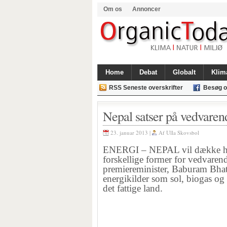
Om os
Annoncer
Home
Debat
Globalt
Klim
RSS Seneste overskrifter
Besøg o
Nepal satser på vedvaren
23. januar 2013 |
Af
Ulla Skovsbol
ENERGI – NEPAL vil dække halv
forskellige former for vedvaren
premiereminister, Baburam Bhatt
energikilder som sol, biogas og 
det fattige land.