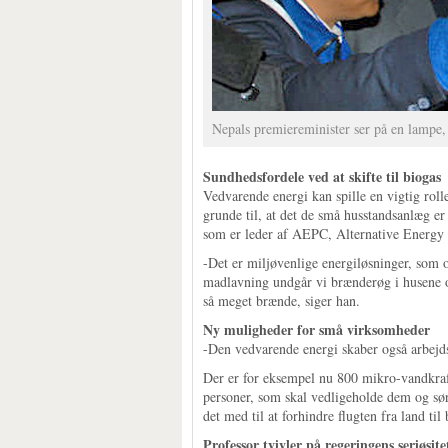
Nepals premiereminister ser på en lampe,
Sundhedsfordele ved at skifte til biogas
Vedvarende energi kan spille en vigtig rol
grunde til, at det de små husstandsanlæg er
som er leder af AEPC, Alternative Energy
-Det er miljøvenlige energiløsninger, som 
madlavning undgår vi brænderøg i husene og
så meget brænde, siger han.
Ny muligheder for små virksomheder
-Den vedvarende energi skaber også arbejd
Der er for eksempel nu 800 mikro-vandkraft
personer, som skal vedligeholde dem og sør
det med til at forhindre flugten fra land ti
Professor tvivler på regeringens seriøsite