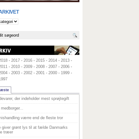
 ARKIVET
2018
-
2017
-
2016
-
2015
-
2014
-
2013
-
2011
-
2010
-
2009
-
2008
-
2007
-
2006
-
2004
-
2003
-
2002
-
2001
-
2000
-
1999
-
1997
læste
devarer, der indeholder mest sprøjtegift
medborger...
ishandling værre end de fleste tror
 giver grønt lys til at fælde Danmarks
e træer