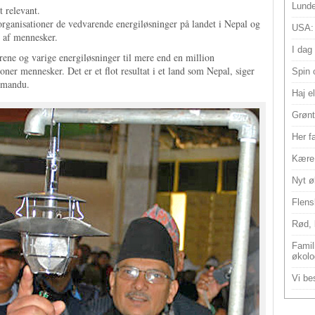
Lunde
t relevant.
rganisationer de vedvarende energiløsninger på landet i Nepal og
USA:
r af mennesker.
I dag
e rene og varige energiløsninger til mere end en million
ner mennesker. Det er et flot resultat i et land som Nepal, siger
Spin 
hmandu.
Haj e
Grønt
Her f
Kære 
Nyt ø
Flens
Rød, 
Famili
økolo
Vi bes