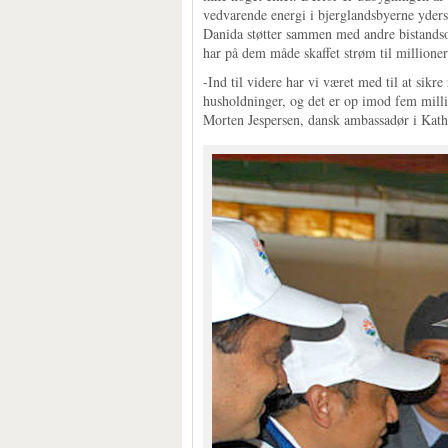
vedvarende energi i bjerglandsbyerne yders
Danida støtter sammen med andre bistandso
har på dem måde skaffet strøm til millione
-Ind til videre har vi været med til at sikr
husholdninger, og det er op imod fem millio
Morten Jespersen, dansk ambassadør i Kat