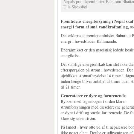
Nepals premiereminister Baburam Bhattara
Ulla Skovsbøl
Fremtidens energiforsyning i Nepal skal
energi i form af små vandkraftanlæg, solc
Det erklærede premiereminister Baburam Bh
energi i hovedstaden Kathmandu.
Energimikset er den maoistisk ledede koali
energikrise.
Det statslige energiselskab kan slet ikke d
efterspørgslen på strøm i hovedstaden. Der 
øjeblikket strømafbrydelse 14 timer i døgn
inden længe bliver antallet af timer uden s
til 21 timer.
Generatorer er dyre og forurenende
Byboer med tegnebogen i orden klarer
strømforsyningen med dieseldrevne generat
er dyre i drift og stærkt forurenende. De fa
klare sig uden strøm.
På landet , hvor otte ud af ti nepalesere bor,
ikke noget elnet. Derfor er udbygningen af