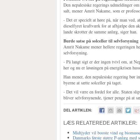
Den nepalesiske regerings udmeldinger om 
salt, mener Amrit Nakame, som er professo
- Det er specielt at høre på, når man ved,
dieselfyret kraftværk for at afhjælpe den ak
lande skrotter de samme anlæg, siger han.
Burde satse på solceller til selvforsyning
Amrit Nakame mener hellere regeringen her 
selvforsyning.
- På langt sigt er der ingen tvivl om, at Ne
her og nu er løsningen på energikrisen huss
Han mener, den nepalesiske regering bør ind
byerne at sætte solceller på taget.
- Det vil være en fordel for alle. Staten sl
bliver selvforsynende, tjener penge på at s
DEL ARTIKLEN:
LÆS RELATEREDE ARTIKLER:
Midtjyder vil booste vind og biomass
Danmarks første større P-anlæg med so