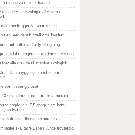
må mennesker spiller hasard
 fuldender nedrivningen af Aukens
ærk
Løkke nedlægger Miljøministeriet
 i vejen med dansk brødkorns kvalitet
rner milliardtilskud til tyrefægtning
grønlandske fangere – køb deres sælskind
råder alle gravide til at spise økologisk
Muhl: Den uhyggelige sandhed om
dup
e børn tisser glyfosat
r 137 svinefarme, der strutter af medicin
ikerne sagde ja til 7,5 gange flere kemi-
r i grundvandet
 kan du lave din egen plantefars
mpagne skal gøre Esben Lunde troværdig