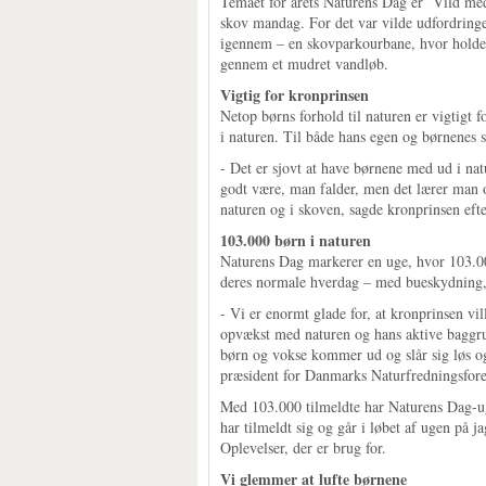
Temaet for årets Naturens Dag er ’Vild med 
skov mandag. For det var vilde udfordringe
igennem – en skovparkourbane, hvor holdet
gennem et mudret vandløb.
Vigtig for kronprinsen
Netop børns forhold til naturen er vigtigt 
i naturen. Til både hans egen og børnenes s
- Det er sjovt at have børnene med ud i na
godt være, man falder, men det lærer man o
naturen og i skoven, sagde kronprinsen efte
103.000 børn i naturen
Naturens Dag markerer en uge, hvor 103.000
deres normale hverdag – med bueskydning, 
- Vi er enormt glade for, at kronprinsen 
opvækst med naturen og hans aktive baggrund
børn og vokse kommer ud og slår sig løs og
præsident for Danmarks Naturfredningsfor
Med 103.000 tilmeldte har Naturens Dag-uge
har tilmeldt sig og går i løbet af ugen på 
Oplevelser, der er brug for.
Vi glemmer at lufte børnene