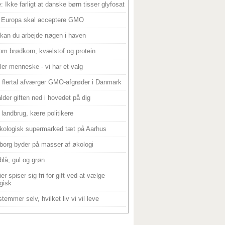
: Ikke farligt at danske børn tisser glyfosat
 Europa skal acceptere GMO
 kan du arbejde nøgen i haven
om brødkorn, kvælstof og protein
ller menneske - vi har et valg
 flertal afværger GMO-afgrøder i Danmark
alder giften ned i hovedet på dig
landbrug, kære politikere
kologisk supermarked tæt på Aarhus
borg byder på masser af økologi
blå, gul og grøn
er spiser sig fri for gift ved at vælge
gisk
temmer selv, hvilket liv vi vil leve