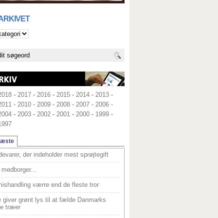
 ARKIVET
2018
-
2017
-
2016
-
2015
-
2014
-
2013
-
2011
-
2010
-
2009
-
2008
-
2007
-
2006
-
2004
-
2003
-
2002
-
2001
-
2000
-
1999
-
1997
læste
devarer, der indeholder mest sprøjtegift
medborger...
ishandling værre end de fleste tror
 giver grønt lys til at fælde Danmarks
e træer