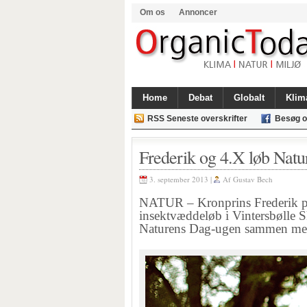
Om os
Annoncer
Home
Debat
Globalt
Klim
RSS Seneste overskrifter
Besøg o
Frederik og 4.X løb Natu
3. september 2013 |
Af
Gustav Bech
NATUR – Kronprins Frederik p
insektvæddeløb i Vintersbølle
Naturens Dag-ugen sammen med 