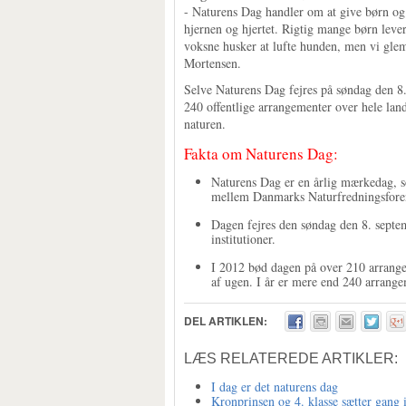
- Naturens Dag handler om at give børn og
hjernen og hjertet. Rigtig mange børn lev
voksne husker at lufte hunden, men vi glem
Mortensen.
Selve Naturens Dag fejres på søndag den 8.
240 offentlige arrangementer over hele land
naturen.
Fakta om Naturens Dag:
Naturens Dag er en årlig mærkedag, so
mellem Danmarks Naturfredningsforen
Dagen fejres den søndag den 8. septemb
institutioner.
I 2012 bød dagen på over 210 arrangem
af ugen. I år er mere end 240 arrang
DEL ARTIKLEN:
LÆS RELATEREDE ARTIKLER:
I dag er det naturens dag
Kronprinsen og 4. klasse sætter gang 