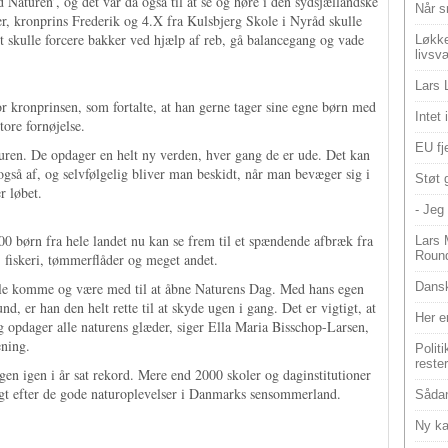
Naturen’, og det var da også til at se og høre i den sydsjællandske
Når s
r, kronprins Frederik og 4.X fra Kulsbjerg Skole i Nyråd skulle
 skulle forcere bakker ved hjælp af reb, gå balancegang og vade
Løkke
livsv
Lars 
for kronprinsen, som fortalte, at han gerne tager sine egne børn med
Intet
tore fornøjelse.
EU fje
turen. De opdager en helt ny verden, hver gang de er ude. Det kan
gså af, og selvfølgelig bliver man beskidt, når man bevæger sig i
Støt 
r løbet.
- Jeg 
 børn fra hele landet nu kan se frem til et spændende afbræk fra
Lars 
Roun
fiskeri, tømmerflåder og meget andet.
ville komme og være med til at åbne Naturens Dag. Med hans egen
Dansk
, er han den helt rette til at skyde ugen i gang. Det er vigtigt, at
Her e
 opdager alle naturens glæder, siger Ella Maria Bisschop-Larsen,
ening.
Polit
reste
n igen i år sat rekord. Mere end 2000 skoler og daginstitutioner
jagt efter de gode naturoplevelser i Danmarks sensommerland.
Sådan
Ny ka