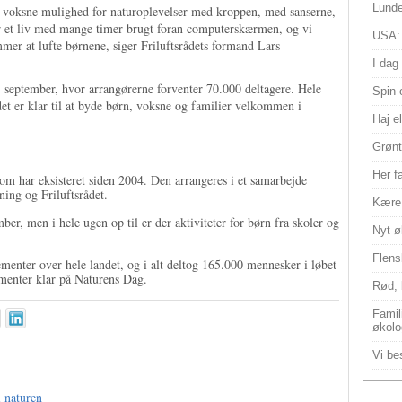
Lunde
 voksne mulighed for naturoplevelser med kroppen, med sanserne,
er et liv med mange timer brugt foran computerskærmen, og vi
USA:
mer at lufte børnene, siger Friluftsrådets formand Lars
I dag
 september, hvor arrangørerne forventer 70.000 deltagere. Hele
Spin 
et er klar til at byde børn, voksne og familier velkommen i
Haj e
Grønt
Her f
m har eksisteret siden 2004. Den arrangeres i et samarbejde
ing og Friluftsrådet.
Kære 
er, men i hele ugen op til er der aktiviteter for børn fra skoler og
Nyt ø
Flens
enter over hele landet, og i alt deltog 165.000 mennesker i løbet
ementer klar på Naturens Dag.
Rød, 
Famili
økolo
Vi bes
i naturen