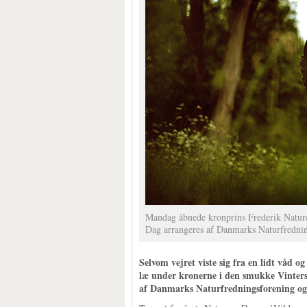
Mandag åbnede kronprins Frederik Natur
Dag arrangeres af Danmarks Naturfredning
Selvom vejret viste sig fra en lidt våd 
læ under kronerne i den smukke Vinters
af Danmarks Naturfredningsforening og 