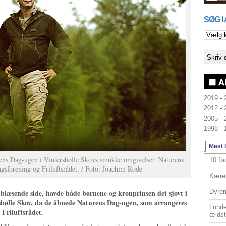
SØG I
2019
-
2012
-
2005
-
1998
-
Mest 
ens Dag-ugen i Vintersbølle Skovs smukke omgivelser. Naturens
10 fø
sforening og Friluftsrådet. / Foto: Joachim Rode
Kære 
og blæsende side, havde både børnene og kronprinsen det sjovt i
Dyrem
bølle Skov, da de åbnede Naturens Dag-ugen, som arrangeres
Lunde
Friluftsrådet.
ældst