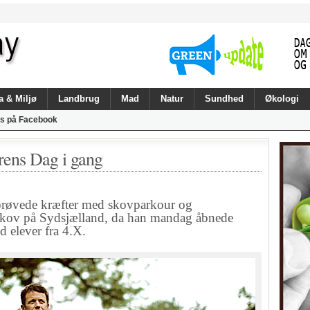
a & Miljø
Landbrug
Mad
Natur
Sundhed
Økologi
s på Facebook
rens Dag i gang
røvede kræfter med skovparkour og
 Skov på Sydsjælland, da han mandag åbnede
elever fra 4.X.