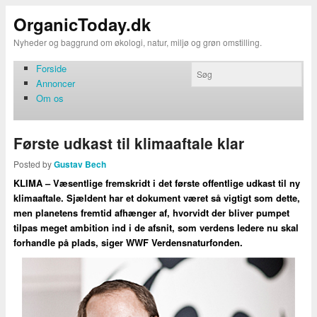
OrganicToday.dk
Nyheder og baggrund om økologi, natur, miljø og grøn omstilling.
Forside
Annoncer
Om os
Første udkast til klimaaftale klar
Posted by
Gustav Bech
KLIMA – Væsentlige fremskridt i det første offentlige udkast til ny
klimaaftale. Sjældent har et dokument været så vigtigt som dette,
men planetens fremtid afhænger af, hvorvidt der bliver pumpet
tilpas meget ambition ind i de afsnit, som verdens ledere nu skal
forhandle på plads, siger WWF Verdensnaturfonden.