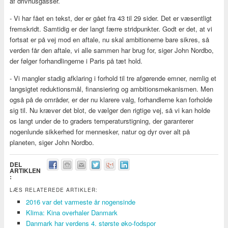
af drivhusgasser.
- Vi har fået en tekst, der er gået fra 43 til 29 sider. Det er væsentligt
fremskridt. Samtidig er der langt færre stridpunkter. Godt er det, at vi
fortsat er på vej mod en aftale, nu skal ambitionerne bare sikres, så
verden får den aftale, vi alle sammen har brug for, siger John Nordbo,
der følger forhandlingerne i Paris på tæt hold.
- Vi mangler stadig afklaring i forhold til tre afgørende emner, nemlig et
langsigtet reduktionsmål, finansiering og ambitionsmekanismen. Men
også på de områder, er der nu klarere valg, forhandlerne kan forholde
sig til. Nu kræver det blot, de vælger den rigtige vej, så vi kan holde
os langt under de to graders temperaturstigning, der garanterer
nogenlunde sikkerhed for mennesker, natur og dyr over alt på
planeten, siger John Nordbo.
DEL
ARTIKLEN
:
LÆS RELATEREDE ARTIKLER:
2016 var det varmeste år nogensinde
Klima: Kina overhaler Danmark
Danmark har verdens 4. største øko-fodspor