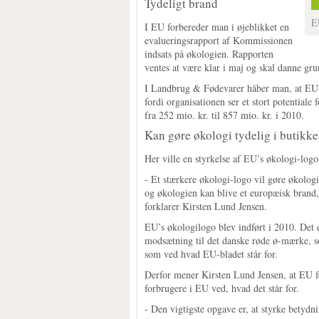
Tydeligt brand
E
I EU forbereder man i øjeblikket en
evalueringsrapport af Kommissionen
indsats på økologien. Rapporten
ventes at være klar i maj og skal danne gru
I Landbrug & Fødevarer håber man, at EU til
fordi organisationen ser et stort potentiale
fra 252 mio. kr. til 857 mio. kr. i 2010.
Kan gøre økologi tydelig i butikk
Her ville en styrkelse af EU’s økologi-logo –
- Et stærkere økologi-logo vil gøre økolog
og økologien kan blive et europæisk brand, 
forklarer Kirsten Lund Jensen.
EU’s økologilogo blev indført i 2010. Det e
modsætning til det danske røde ø-mærke, so
som ved hvad EU-bladet står for.
Derfor mener Kirsten Lund Jensen, at EU fø
forbrugere i EU ved, hvad det står for.
- Den vigtigste opgave er, at styrke betydn