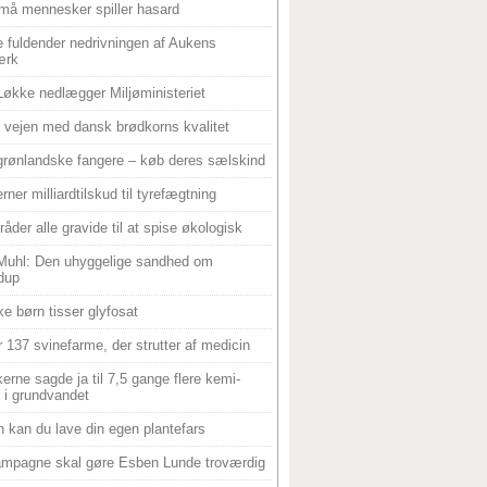
må mennesker spiller hasard
 fuldender nedrivningen af Aukens
ærk
Løkke nedlægger Miljøministeriet
 i vejen med dansk brødkorns kvalitet
grønlandske fangere – køb deres sælskind
rner milliardtilskud til tyrefægtning
råder alle gravide til at spise økologisk
Muhl: Den uhyggelige sandhed om
dup
e børn tisser glyfosat
r 137 svinefarme, der strutter af medicin
ikerne sagde ja til 7,5 gange flere kemi-
r i grundvandet
 kan du lave din egen plantefars
mpagne skal gøre Esben Lunde troværdig