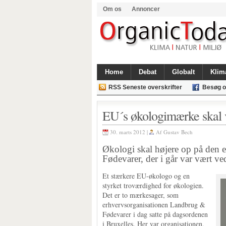
Om os
Annoncer
Home
Debat
Globalt
Klim
RSS Seneste overskrifter
Besøg o
EU´s økologimærke skal 
30. marts 2012 |
Af
Gustav Bech
Økologi skal højere op på den
Fødevarer, der i går var vært ve
Et stærkere EU-økologo og en
styrket troværdighed for økologien.
Det er to mærkesager, som
erhvervsorganisationen Landbrug &
Fødevarer i dag satte på dagsordenen
i Bruxelles. Her var organisationen,