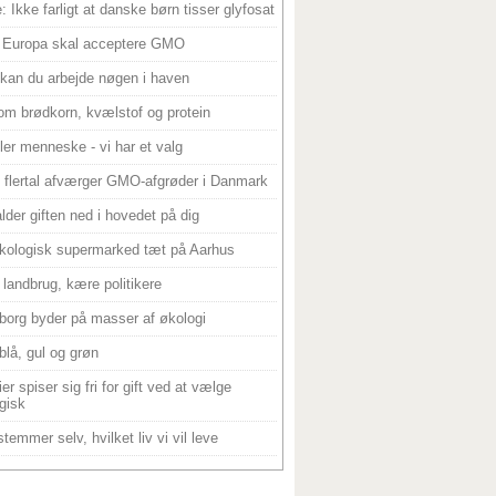
: Ikke farligt at danske børn tisser glyfosat
 Europa skal acceptere GMO
 kan du arbejde nøgen i haven
om brødkorn, kvælstof og protein
ller menneske - vi har et valg
 flertal afværger GMO-afgrøder i Danmark
alder giften ned i hovedet på dig
kologisk supermarked tæt på Aarhus
landbrug, kære politikere
borg byder på masser af økologi
blå, gul og grøn
er spiser sig fri for gift ved at vælge
gisk
temmer selv, hvilket liv vi vil leve