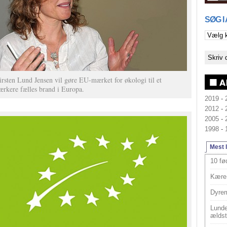
SØG I
irsten Lund Jensen vil gøre EU-mærket for økologi til et
tærkere fælles brand i Europa.
2019
-
2012
-
2005
-
1998
-
Mest 
10 fø
Kære 
Dyrem
Lunde
ældst