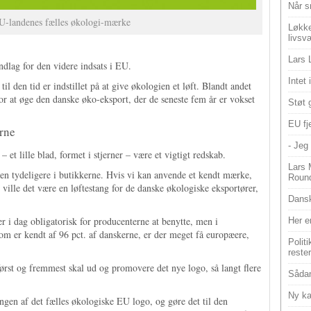
Når s
U-landenes fælles økologi-mærke
Løkke
livsv
Lars 
ndlag for den videre indsats i EU.
Intet
 den tid er indstillet på at give økologien et løft. Blandt andet
 for at øge den danske øko-eksport, der de seneste fem år er vokset
Støt 
EU fje
erne
- Jeg 
 et lille blad, formet i stjerner – være et vigtigt redskab.
Lars 
ien tydeligere i butikkerne. Hvis vi kan anvende et kendt mærke,
Roun
ville det være en løftestang for de danske økologiske eksportører,
Dansk
r i dag obligatorisk for producenterne at benytte, men i
Her e
m er kendt af 96 pct. af danskerne, er der meget få europæere,
Polit
reste
rst og fremmest skal ud og promovere det nye logo, så langt flere
Sådan
Ny ka
ingen af det fælles økologiske EU logo, og gøre det til den