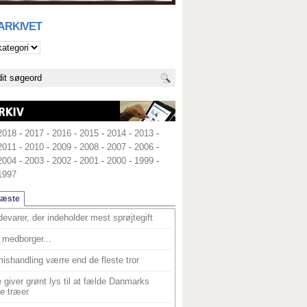
 ARKIVET
2018
-
2017
-
2016
-
2015
-
2014
-
2013
-
2011
-
2010
-
2009
-
2008
-
2007
-
2006
-
2004
-
2003
-
2002
-
2001
-
2000
-
1999
-
1997
læste
devarer, der indeholder mest sprøjtegift
medborger...
ishandling værre end de fleste tror
 giver grønt lys til at fælde Danmarks
e træer