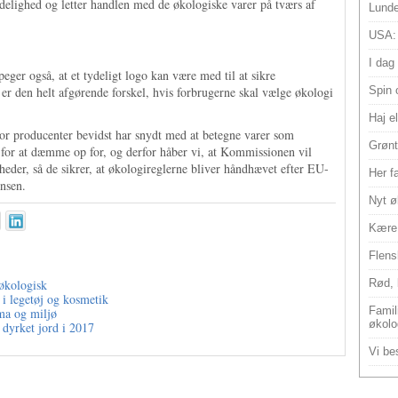
delighed og letter handlen med de økologiske varer på tværs af
Lunde
USA:
I dag
er også, at et tydeligt logo kan være med til at sikre
er den helt afgørende forskel, hvis forbrugerne skal vælge økologi
Spin 
Haj e
 hvor producenter bevidst har snydt med at betegne varer som
Grønt
 for at dæmme op for, og derfor håber vi, at Kommissionen vil
eder, så de sikrer, at økologireglerne bliver håndhævet efter EU-
Her f
nsen.
Nyt ø
Kære 
Flens
 økologisk
Rød, 
 i legetøj og kosmetik
Famili
ma og miljø
økolo
 dyrket jord i 2017
Vi bes