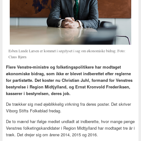
Esben Lunde Larsen er kommet i søgelyset i sag om økonomiske bidrag. Foto:
Claus Bjørn
Flere Venstre-ministre og folketingspolitikere har modtaget
økonomiske bidrag, som ikke er blevet indberettet efter reglerne
for partistøtte. Det koster nu Christian Juhl, formand for Venstres
bestyrelse i Region Midtjylland, og Ernst Kronvold Frederiksen,
kasserer i bestyrelsen, deres job.
De trækker sig med øjeblikkelig virkning fra deres poster. Det skriver
Viborg Stifts Folkeblad fredag.
De to mænd har ifølge mediet undladt at indberette, hvor mange penge
Venstres folketingskandidater i Region Midtjylland har modtaget tre år i
træk. Det drejer sig om årene 2014, 2015 og 2016.