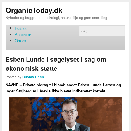
OrganicToday.dk
Nyheder og baggrund om økologi, natur, miljø og grøn omstilling.
Forside
Annoncer
Om os
Esben Lunde i søgelyset i sag om
økonomisk støtte
Posted by
Gustav Bech
NAVNE – Private bidrag til blandt andet Esben Lunde Larsen og
Inger Støjberg er i årevis ikke blevet indberettet korrekt.