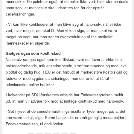
mennesker. De pointerer også, at de heller ikke ved, hvor stor en dosis
nano-sølv, et menneske skal udsættes for, før der opstår
celleforandringer.
- Vi kan ikke konkludere, at man blive syg af nano-sølv, når vi ikke
ved, hvor meget, der skal til. Men vi kan sige, at man skal være
meget på vagt, når man ser en overproduktion af frie radikaler i
menneskeceller, siger de.
Sælges også som kosttilskud
Nanosølv sælges også som kosttilskud, hvor det lover at virke bl.a.
bakteriedræbende, influenzadræbende, kræfthæmmende og mod lavt
blodtal og dårlig hud. I EU er det forbudt at markedsføre kosttilskud og
fødevarer med sygdomsanprisninger, men det er let at få fat i i
udenlandske online butikker.
I kølvandet på SDU-forskernes arbejde har Fødevarestyrelsen meldt
ud, at man vil advare folk mod at indtage kosttilskud med nano-sølv.
- Set i lyset af de seneste forskningsresultater tyder meget på, at det
kan være farligt, siger Søren Langkilde, ernæringsfaglig medarbejder i
Fødevarestyrelsen, til dr.dk/viden.