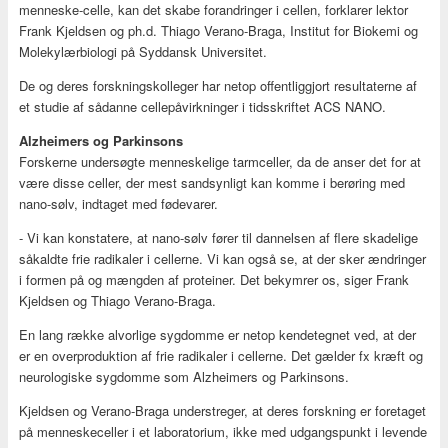
menneske-celle, kan det skabe forandringer i cellen, forklarer lektor
Frank Kjeldsen og ph.d. Thiago Verano-Braga, Institut for Biokemi og
Molekylærbiologi på Syddansk Universitet.
De og deres forskningskolleger har netop offentliggjort resultaterne af
et studie af sådanne cellepåvirkninger i tidsskriftet ACS NANO.
Alzheimers og Parkinsons
Forskerne undersøgte menneskelige tarmceller, da de anser det for at
være disse celler, der mest sandsynligt kan komme i berøring med
nano-sølv, indtaget med fødevarer.
- Vi kan konstatere, at nano-sølv fører til dannelsen af flere skadelige
såkaldte frie radikaler i cellerne. Vi kan også se, at der sker ændringer
i formen på og mængden af proteiner. Det bekymrer os, siger Frank
Kjeldsen og Thiago Verano-Braga.
En lang række alvorlige sygdomme er netop kendetegnet ved, at der
er en overproduktion af frie radikaler i cellerne. Det gælder fx kræft og
neurologiske sygdomme som Alzheimers og Parkinsons.
Kjeldsen og Verano-Braga understreger, at deres forskning er foretaget
på menneskeceller i et laboratorium, ikke med udgangspunkt i levende