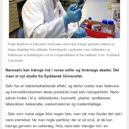
Frank Kjeldsen er bekymret, fordi nano-sølvet kan trænge igennem cellerne og
danne skadelige frie radikaler. Neurologiske sygdomme som Alzheimers og
Parkinsons er kendetegnet ved en overproduktion af frie radikaler. Foto: Syddansk
Universitet.
Nanosølv kan trænge ind i vores celler og forårsage skader. Det
viser et nyt studie fra Syddansk Universitet.
Sølv har en bakteriedræbende effekt, og derfor coater især fødevare-
og kosmetikindustrien deres produkter med sølv-nanopartikler. Nano-
sølvet findes i bl.a. drikkedunke, kosmetik, plaster, tandbørster,
løbesokker, køleskabe, vaskemaskiner og mademballage.
- Sølv som metal udgør ikke nogen fare, men når man bryder det ned i
nano-størrelser, får man nogle partikler, der er så små, at de kan
trænge gennem en cellevæg. Hvis nano-sølv trænger ind i en