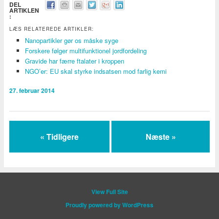
DEL
ARTIKLEN
:
LÆS RELATEREDE ARTIKLER:
Nanopartikler gør os måske syge
Forskere følger multifunktionel jordfordeling
Gravide har færre ftalater i kroppen
NGO’er: EU skal styrke indsatsen mod farlig kemi
27. februar 2014
« Tidligere
Næste »
View Full Site
Proudly powered by WordPress