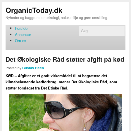
OrganicToday.dk
Nyheder og baggrund om økologi, natur, miljø og grøn omstilling.
Forside
Annoncer
Om os
Det Økologiske Råd støtter afgift på kød
Posted by
Gustav Bech
KØD – Afgifter er et godt virkemiddel til at begrænse det
klimabelastende kødforbrug, mener Det Økologiske Råd, som
støtter forslaget fra Det Etiske Råd.