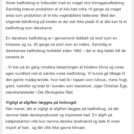
Vores kødforbrug er forbundet med en meget stor klimagasudledning.
Samtidig kræver produktion af et kilo kød cirka 10 gange så meget
areal som produktion af et kilo vegetabilske fødevarer. Med den
stigende befolkning på kloden er der slet ikke plads til at alle kan få et
kødforbrug som danskerne.
En danskers kødforbrug er i gennemsnit dobbelt så stort som en
kinesers og ca. 25 gange så stort som en inders. Samtidig er
danskernes kødforbrug fordoblet siden 1962 – det er dog faldet lidt de
seneste år.
- Vi kan på én gang mindske belastningen af klodens klima og vores
egen sundhed ved at sænke vores kødforbrug. Vi kunne gå tilbage til
den gamle madpyramide, hvor kød lå i toppen som luksus, mens frugt,
grønt, kartofler og brød lå i bunden som basiskost, siger Christian Ege,
sekretariatsleder i Det Økologiske Råd.
Vigtigt at afgiften lægges på forbruget
Han mener, det er vigtigt at afgiften lægges på kødforbrug, så det
rammer både danskproduceret og importeret kød. En afgift på
kødproduktion ville kun ramme danske landmænd og lede til mere
import af kød , og det ville ikke gavne klimaet.