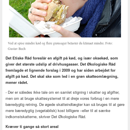
Ved at spise mindre kød og flere grønsager belaster du klimaet mindre. Foto:
Gustav Bech
Det Etiske Råd foreslår en afgift på kød, og især oksekød, som
giver det største udslip af drivhusgasser. Det Økologiske Råd
fremlagde et lignende forslag i 2009 og har siden arbejdet for
afgift på kød. Det skal ske som led i en grøn skatteomlægning,
mener rådet.
- Der er således ikke tale om en samlet stigning i skatter og afgifter,
men om at bruge skattesystemet til at dreje vores forbrug i en mere
bæredygtig retning. De øgede skatteindtægter kan så bruges til at gøre
mere bæredygtig (vegetabilsk) kost billigere –eller til at sænke
indkomstskatterne, skriver Det Økologiske Råd.
Kræver ti gange så stort areal