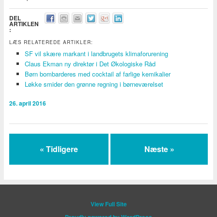
DEL
ARTIKLEN
:
LÆS RELATEREDE ARTIKLER:
SF vil skære markant i landbrugets klimaforurening
Claus Ekman ny direktør i Det Økologiske Råd
Børn bombarderes med cocktail af farlige kemikalier
Løkke smider den grønne regning i børneværelset
26. april 2016
« Tidligere
Næste »
View Full Site