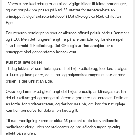
- Vores store kødforbrug er en af de vigtige kilder til klimaforandringer,
og det bør påvirke prisen på kød. Vi støtter forureneren-betaler-
princippet”, siger sekretariatsleder i Det Økologiske Råd, Christian
Ege.
Forureneren-betaler-princippet er allerede officiel politik både i Danmark
og i EU. Men det fungerer langt fra på alle områder og for eksempel
ikke i forhold til kødforbrug. Det Økologiske Råd arbejder for at
princippet skal gennemføres konsekvent.
Kunstigt lave priser
- I dag lokkes vi som forbrugere til et højt kødforbrug, idet kød sælges
til kunstigt lave priser, da klima- og miljøomkostningerne ikke er med i
prisen, siger Christian Ege.
Okse- og lammekød giver langt det højeste udslip af klimagasser. En
del af kødkvæget og mange af fårene afgræsser naturarealer. Dette er
en fordel for biodiversiteten, og der bør ses på, om kød fra naturpleje
kan kompenseres for dele af en kødafgift.
Til sammenligning kommer cirka 85 procent af de konventionelle
malkekøer aldrig uden for stalddøren og har således ingen gavnlig
effekt på naturen.