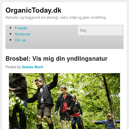
OrganicToday.dk
Nyheder og baggrund om økologi, natur, miljø og grøn omstilling.
Forside
Annoncer
Om os
Brosbøl: Vis mig din yndlingsnatur
Posted by
Gustav Bech