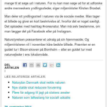
mange til at søge ud i naturen. For nu kan man søge ud for at udforske
andre menneskers yndlingssteder, siger miljøminister Kirsten Brosbøl.
Man deler sit yndlingssted i naturen via de sociale medier. Man tager
et billede og giver en kort beskrivelse af, hvorfor det er noget særligt.
Det oploades med hashtag #voresnatur. Man må selv bestemme, om
man lægger det på Facebook eller på Instagram.
Naturstyrelsen præsenterer et udvalg på sin hjemmeside. Og
miljøministeren vil i november kåre bedste billede. Præmien er en
guidet tur i Bison-skoven på Bornholm – eller en guidet tur med
naturvejleder i ens lokalområde.
DEL
ARTIKLEN
:
LÆS RELATEREDE ARTIKLER:
Naturplan Danmark skal redde naturen
Nye stalde skal reducere forurening
Flere får adgang til jagt på statens arealer
Naturen som løftestang for socialt udsatte
29. september 2014