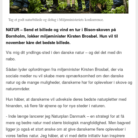
Tag et godt naturbillede og deltag i Miljøministeriets konkurrence.
NATUR – Send et billede og vind en tur i Bison-skoven på
Bornholm, lokker miljøminister Kirsten Brosbøl. Hun vil til
november kåre det bedste billede.
Vis mig dit yndlings-sted i den danske natur – og del det med din
nabo.
Sådan lyder opfordringen fra miljøminister Kirsten Brosbøl, der via
sociale medier nu vil skabe mere opmærksomhed om den danske
natur og de mange muligheder, danskerne har for oplevelser i skove og
naturområder.
Hun håber, at danskerne vil udveksle deres bedste naturpletter med
hinanden, så flere får øjnene op for nye steder i naturen.
- Inde længe lancerer jeg Naturplan Danmark – en strategi for at få
mere og bedre natur med større biologisk mangfoldighed. Men bagved
ligger jo også et stort ønske om at give danskerne flere oplevelser i
vores fælles natur. Jeg håber, at vi med dette initiativ kan inspirere