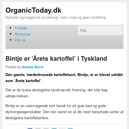
OrganicToday.dk
Nyheder og baggrund om økologi, natur, miljø og grøn omstilling.
Forside
Annoncer
Om os
Bintje er ’Årets kartoffel’ i Tyskland
Posted by
Gustav Bech
Den gamle, hæderkronede kartoffelsort, Bintje, er er blevet udråbt
som ’Årets kartoffel’.
Det er de tyske økologiske landmænds forening, der står bag
udnævnelsen.
Bintje er en velsmagende sort kendt for sit gule kød og gode
dyrkningsegenskaber. Den har været en af de mest benyttede sorter af
økologiske kartoffelavlere.