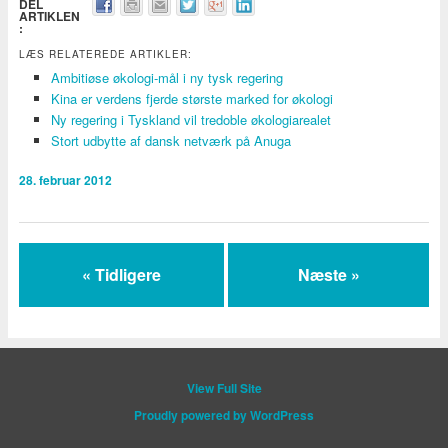
DEL
ARTIKLEN
:
LÆS RELATEREDE ARTIKLER:
Ambitiøse økologi-mål i ny tysk regering
Kina er verdens fjerde største marked for økologi
Ny regering i Tyskland vil tredoble økologiarealet
Stort udbytte af dansk netværk på Anuga
28. februar 2012
« Tidligere
Næste »
View Full Site
Proudly powered by WordPress