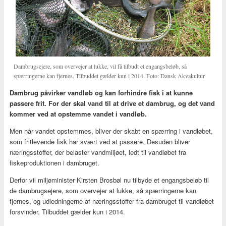
Dambrugsejere, som overvejer at lukke, vil få tilbudt et engangsbeløb, så
spærringerne kan fjernes. Tilbuddet gælder kun i 2014. Foto: Dansk Akvakultur
Dambrug påvirker vandløb og kan forhindre fisk i at kunne
passere frit. For der skal vand til at drive et dambrug, og det vand
kommer ved at opstemme vandet i vandløb.
Men når vandet opstemmes, bliver der skabt en spærring i vandløbet,
som fritlevende fisk har svært ved at passere. Desuden bliver
næringsstoffer, der belaster vandmiljøet, ledt til vandløbet fra
fiskeproduktionen i dambruget.
Derfor vil miljøminister Kirsten Brosbøl nu tilbyde et engangsbeløb til
de dambrugsejere, som overvejer at lukke, så spærringerne kan
fjernes, og udledningerne af næringsstoffer fra dambruget til vandløbet
forsvinder. Tilbuddet gælder kun i 2014.