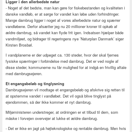
Ligger i den allerbedste natur
- Noget af det bedste, man kan gøre for fiskebestanden og kvaliteten i
danske vandløb, er at sørge for vandet kan løbe uden forhindringer.
Mange dambrug ligger i noget af vores allerbedste natur og spærrer
vandløbene. Derfor afsætter jeg nu 20 millioner kroner til opkøb af
ældre dambrug, så vandet kan flyde frit igen. Indsatsen hjælper både
vandmiljøet, og bidrager til regeringens nye ’Naturplan Danmark’ siger
Kirsten Brosbøl.
I vandplanerne er der udpeget ca. 130 steder, hvor der skal fjernes
fysiske spærringer i forbindelse med dambrug. Det er ved nogle af
disse steder, kommunerne nu får mulighed for at indgå en frivillig aftale
med dambrugsejeren.
Et engangsbeløb og tinglysning
Dambrugsejeren vil modtage et engangsbeløb og afskrive sig retten til
at opstemme vandet i vandløbet. Det vil også blive tinglyst på
ejendommen, så der ikke kommer et nyt dambrug.
Miljøministeren understreger, at ordningen er et tilbud til dem, som
måske i forvejen overvejer at lukke et ældre dambrug.
- Det er ikke en jagt på højteknologiske og rentable dambrug. Men hvis