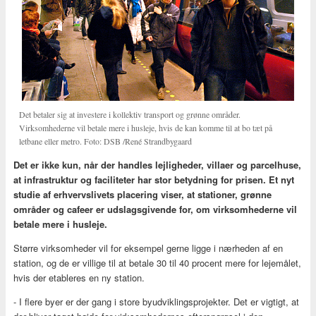
Det betaler sig at investere i kollektiv transport og grønne områder.
Virksomhederne vil betale mere i husleje, hvis de kan komme til at bo tæt på
letbane eller metro. Foto: DSB /René Strandbygaard
Det er ikke kun, når der handles lejligheder, villaer og parcelhuse,
at infrastruktur og faciliteter har stor betydning for prisen. Et nyt
studie af erhvervslivets placering viser, at stationer, grønne
områder og cafeer er udslagsgivende for, om virksomhederne vil
betale mere i husleje.
Større virksomheder vil for eksempel gerne ligge i nærheden af en
station, og de er villige til at betale 30 til 40 procent mere for lejemålet,
hvis der etableres en ny station.
- I flere byer er der gang i store byudviklingsprojekter. Det er vigtigt, at