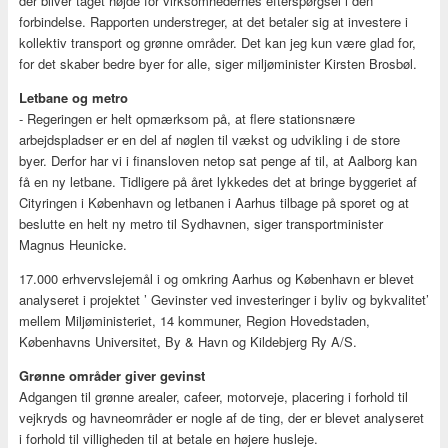
der bliver taget højde for virksomhedernes efterspørgsel i den
forbindelse. Rapporten understreger, at det betaler sig at investere i
kollektiv transport og grønne områder. Det kan jeg kun være glad for,
for det skaber bedre byer for alle, siger miljøminister Kirsten Brosbøl.
Letbane og metro
- Regeringen er helt opmærksom på, at flere stationsnære
arbejdspladser er en del af nøglen til vækst og udvikling i de store
byer. Derfor har vi i finansloven netop sat penge af til, at Aalborg kan
få en ny letbane. Tidligere på året lykkedes det at bringe byggeriet af
Cityringen i København og letbanen i Aarhus tilbage på sporet og at
beslutte en helt ny metro til Sydhavnen, siger transportminister
Magnus Heunicke.
17.000 erhvervslejemål i og omkring Aarhus og København er blevet
analyseret i projektet ’ Gevinster ved investeringer i byliv og bykvalitet’
mellem Miljøministeriet, 14 kommuner, Region Hovedstaden,
Københavns Universitet, By & Havn og Kildebjerg Ry A/S.
Grønne områder giver gevinst
Adgangen til grønne arealer, cafeer, motorveje, placering i forhold til
vejkryds og havneområder er nogle af de ting, der er blevet analyseret
i forhold til villigheden til at betale en højere husleje.