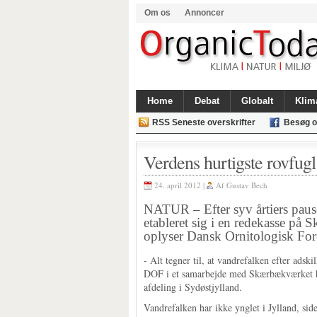
Om os
Annoncer
Home
Debat
Globalt
Klim
RSS Seneste overskrifter
Besøg o
Verdens hurtigste rovfugl 
24. april 2012 |
Af
Gustav Bech
NATUR – Efter syv årtiers pause 
etableret sig i en redekasse p
oplyser Dansk Ornitologisk For
- Alt tegner til, at vandrefalken efter adskil
DOF i et samarbejde med Skærbækværket har
afdeling i Sydøstjylland.
Vandrefalken har ikke ynglet i Jylland, si