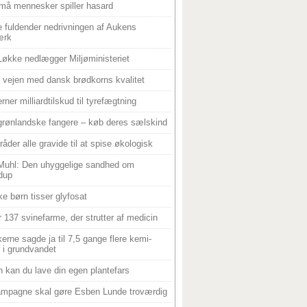
må mennesker spiller hasard
 fuldender nedrivningen af Aukens
ærk
Løkke nedlægger Miljøministeriet
 i vejen med dansk brødkorns kvalitet
rner milliardtilskud til tyrefægtning
grønlandske fangere – køb deres sælskind
råder alle gravide til at spise økologisk
Muhl: Den uhyggelige sandhed om
dup
e børn tisser glyfosat
r 137 svinefarme, der strutter af medicin
ikerne sagde ja til 7,5 gange flere kemi-
r i grundvandet
 kan du lave din egen plantefars
mpagne skal gøre Esben Lunde troværdig