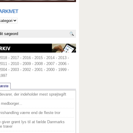
 ARKIVET
2018
-
2017
-
2016
-
2015
-
2014
-
2013
-
2011
-
2010
-
2009
-
2008
-
2007
-
2006
-
2004
-
2003
-
2002
-
2001
-
2000
-
1999
-
1997
læste
devarer, der indeholder mest sprøjtegift
medborger...
ishandling værre end de fleste tror
 giver grønt lys til at fælde Danmarks
e træer