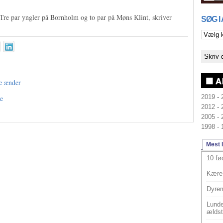
 Tre par yngler på Bornholm og to par på Møns Klint, skriver
SØG I
de ænder
2019
-
ve
2012
-
2005
-
1998
-
Mest 
10 fø
Kære 
Dyrem
Lunde
ældst