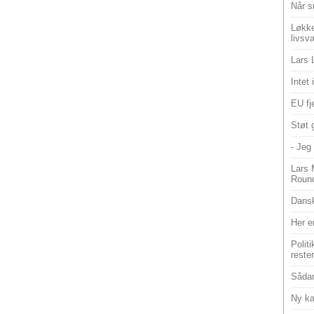
Når s
Løkke
livsv
Lars 
Intet
EU fje
Støt 
- Jeg 
Lars 
Roun
Dansk
Her e
Polit
reste
Sådan
Ny ka