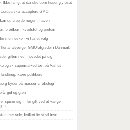
: Ikke farligt at danske børn tisser glyfosat
 Europa skal acceptere GMO
 kan du arbejde nøgen i haven
om brødkorn, kvælstof og protein
ller menneske - vi har et valg
 flertal afværger GMO-afgrøder i Danmark
alder giften ned i hovedet på dig
kologisk supermarked tæt på Aarhus
landbrug, kære politikere
borg byder på masser af økologi
blå, gul og grøn
er spiser sig fri for gift ved at vælge
gisk
temmer selv, hvilket liv vi vil leve