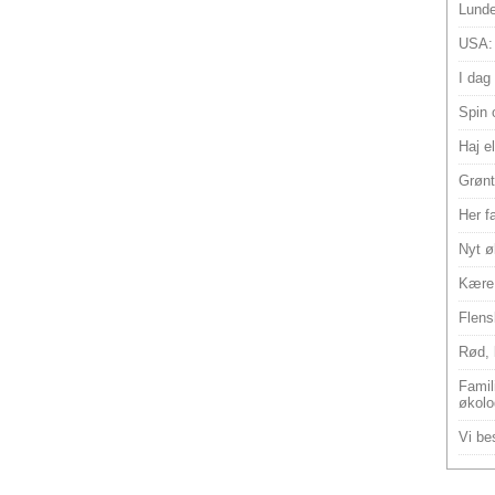
Lunde
USA:
I dag
Spin 
Haj e
Grønt
Her f
Nyt ø
Kære 
Flens
Rød, 
Famili
økolo
Vi bes