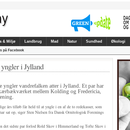
a & Miljø
Landbrug
Mad
Natur
Sundhed
Økologi
s på Facebook
yngler i Jylland
yngler vandrefalken atter i Jylland. Et par har
å Skærbækværket mellem Kolding og Fredericia,
ening.
lige års tilløb får held til at yngle i en af de to redekasser, som
 sat op, siger Sten Nielsen fra Dansk Ornitologisk Forenings
den det sidste par forlod Rold Skov i Himmerland og Tofte Skov i