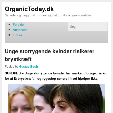
OrganicToday.dk
Nyheder og baggrund om økologi, natur, miljø og grøn omstilling.
Forside
Annoncer
Om os
Unge storrygende kvinder risikerer
brystkræft
Posted by
Gustav Bech
SUNDHED – Unge storrygende kvinder har markant forøget risiko
for at få brystkræft – og rygestop senere i livet hjælper ikke.