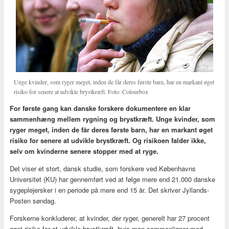
Unge kvinder, som ryger meget, inden de får deres første barn, har en markant øget
risiko for senere at udvikle brystkræft. Foto: Colourbox
For første gang kan danske forskere dokumentere en klar
sammenhæng mellem rygning og brystkræft. Unge kvinder, som
ryger meget, inden de får deres første barn, har en markant øget
risiko for senere at udvikle brystkræft. Og risikoen falder ikke,
selv om kvinderne senere stopper med at ryge.
Det viser et stort, dansk studie, som forskere ved Københavns
Universitet (KU) har gennemført ved at følge mere end 21.000 danske
sygeplejersker i en periode på mere end 15 år. Det skriver Jyllands-
Posten søndag.
Forskerne konkluderer, at kvinder, der ryger, generelt har 27 procent
øget risiko for at udvikle brystkræft, hvis man sammenligner med