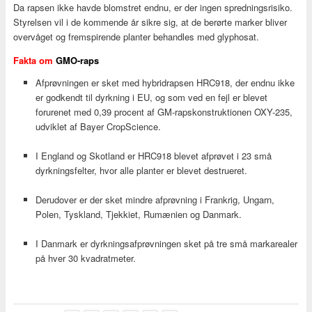
Da rapsen ikke havde blomstret endnu, er der ingen spredningsrisiko.
Styrelsen vil i de kommende år sikre sig, at de berørte marker bliver
overvåget og fremspirende planter behandles med glyphosat.
Fakta om
GMO-raps
Afprøvningen er sket med hybridrapsen HRC918, der endnu ikke
er godkendt til dyrkning i EU, og som ved en fejl er blevet
forurenet med 0,39 procent af GM-rapskonstruktionen OXY-235,
udviklet af Bayer CropScience.
I England og Skotland er HRC918 blevet afprøvet i 23 små
dyrkningsfelter, hvor alle planter er blevet destrueret.
Derudover er der sket mindre afprøvning i Frankrig, Ungarn,
Polen, Tyskland, Tjekkiet, Rumænien og Danmark.
I Danmark er dyrkningsafprøvningen sket på tre små markarealer
på hver 30 kvadratmeter.