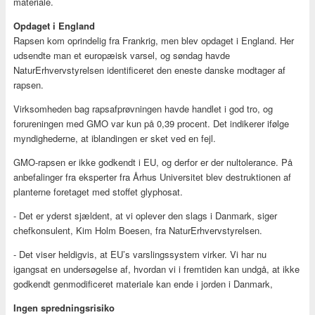
materiale.
Opdaget i England
Rapsen kom oprindelig fra Frankrig, men blev opdaget i England. Her
udsendte man et europæisk varsel, og søndag havde
NaturErhvervstyrelsen identificeret den eneste danske modtager af
rapsen.
Virksomheden bag rapsafprøvningen havde handlet i god tro, og
forureningen med GMO var kun på 0,39 procent. Det indikerer ifølge
myndighederne, at iblandingen er sket ved en fejl.
GMO-rapsen er ikke godkendt i EU, og derfor er der nultolerance. På
anbefalinger fra eksperter fra Århus Universitet blev destruktionen af
planterne foretaget med stoffet glyphosat.
- Det er yderst sjældent, at vi oplever den slags i Danmark, siger
chefkonsulent, Kim Holm Boesen, fra NaturErhvervstyrelsen.
- Det viser heldigvis, at EU’s varslingssystem virker. Vi har nu
igangsat en undersøgelse af, hvordan vi i fremtiden kan undgå, at ikke
godkendt genmodificeret materiale kan ende i jorden i Danmark,
Ingen spredningsrisiko