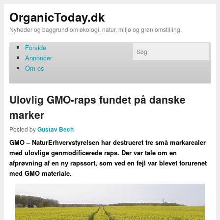
OrganicToday.dk
Nyheder og baggrund om økologi, natur, miljø og grøn omstilling.
Forside
Annoncer
Om os
Ulovlig GMO-raps fundet på danske
marker
Posted by
Gustav Bech
GMO – NaturErhvervstyrelsen har destrueret tre små markarealer
med ulovlige genmodificerede raps. Der var tale om en
afprøvning af en ny rapssort, som ved en fejl var blevet forurenet
med GMO materiale.