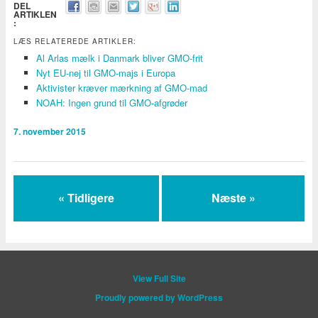
DEL
ARTIKLEN
:
LÆS RELATEREDE ARTIKLER:
Al Arlas mælk i Danmark bliver GMO-frit
Nyt EU-nej til GMO-majs i Europa
Aktivister kræver mærkning af GMO-mad
NOAH: Ingen grund til GMO-afgrøder
7. november 2015
« Tidligere
Næste »
View Full Site
Proudly powered by WordPress