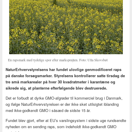
En rapsmark med tydelige spor efter marksprøjten. Foto: Ulla Skovsbøl
NaturErhvervstyrelsens har fundet ulovlige genmodificeret raps
på danske forsøgsmarker. Styrelsens kontrollører satte tirsdag de
tre små markarealer på hver 30 kvadratmeter i karantæne og
sikrede sig, at planterne efterfølgende blev destruerede.
Det er forbudt at dyrke GMO-afgrøder til kommerciel brug i Danmark,
og ifølge NaturErhvervstyrelsen er der ikke sket utilsigtet iblanding
med ikke-godkendt GMO i såsæd de sidste 15 år.
Fundet blev gjort, efter at EU’s varslingsystem i sidste uge rundsendte
nyheden om en sending raps, som indeholdt ikke-godkendt GMO