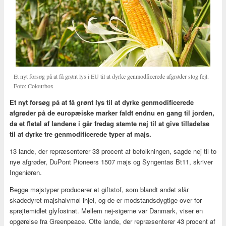
Et nyt forsøg på at få grønt lys i EU til at dyrke genmodficerede afgrøder slog fejl.
Foto: Colourbox
Et nyt forsøg på at få grønt lys til at dyrke genmodificerede
afgrøder på de europæiske marker faldt endnu en gang til jorden,
da et fletal af landene i går fredag stemte nej til at give tilladelse
til at dyrke tre genmodificerede typer af majs.
13 lande, der repræsenterer 33 procent af befolkningen, sagde nej til to
nye afgrøder, DuPont Pioneers 1507 majs og Syngentas Bt11, skriver
Ingeniøren.
Begge majstyper producerer et giftstof, som blandt andet slår
skadedyret majshalvmøl ihjel, og de er modstandsdygtige over for
sprøjtemidlet glyfosinat. Mellem nej-sigerne var Danmark, viser en
opgørelse fra Greenpeace. Otte lande, der repræsenterer 43 procent af