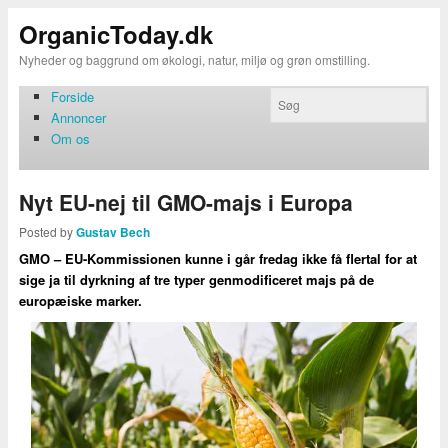
OrganicToday.dk
Nyheder og baggrund om økologi, natur, miljø og grøn omstilling.
Forside
Annoncer
Om os
Nyt EU-nej til GMO-majs i Europa
Posted by
Gustav Bech
GMO – EU-Kommissionen kunne i går fredag ikke få flertal for at
sige ja til dyrkning af tre typer genmodificeret majs på de
europæiske marker.