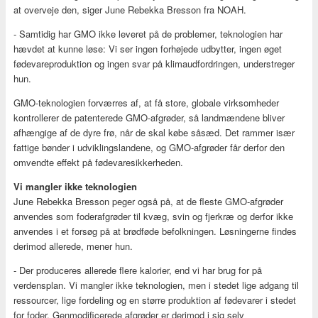
at overveje den, siger June Rebekka Bresson fra NOAH.
- Samtidig har GMO ikke leveret på de problemer, teknologien har
hævdet at kunne løse: Vi ser ingen forhøjede udbytter, ingen øget
fødevareproduktion og ingen svar på klimaudfordringen, understreger
hun.
GMO-teknologien forværres af, at få store, globale virksomheder
kontrollerer de patenterede GMO-afgrøder, så landmændene bliver
afhængige af de dyre frø, når de skal købe såsæd. Det rammer især
fattige bønder i udviklingslandene, og GMO-afgrøder får derfor den
omvendte effekt på fødevaresikkerheden.
Vi mangler ikke teknologien
June Rebekka Bresson peger også på, at de fleste GMO-afgrøder
anvendes som foderafgrøder til kvæg, svin og fjerkræ og derfor ikke
anvendes i et forsøg på at brødføde befolkningen. Løsningerne findes
derimod allerede, mener hun.
- Der produceres allerede flere kalorier, end vi har brug for på
verdensplan. Vi mangler ikke teknologien, men i stedet lige adgang til
ressourcer, lige fordeling og en større produktion af fødevarer i stedet
for foder. Genmodificerede afgrøder er derimod i sig selv