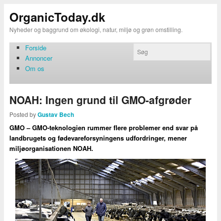
OrganicToday.dk
Nyheder og baggrund om økologi, natur, miljø og grøn omstilling.
Forside
Annoncer
Om os
NOAH: Ingen grund til GMO-afgrøder
Posted by
Gustav Bech
GMO – GMO-teknologien rummer flere problemer end svar på
landbrugets og fødevareforsyningens udfordringer, mener
miljøorganisationen NOAH.