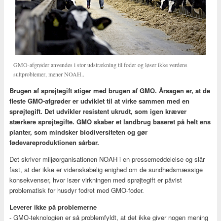
GMO-afgrøder anvendes i stor udstrækning til foder og løser ikke verdens
sultproblemer, mener NOAH..
Brugen af sprøjtegift stiger med brugen af GMO. Årsagen er, at de
fleste GMO-afgrøder er udviklet til at virke sammen med en
sprøjtegift. Det udvikler resistent ukrudt, som igen kræver
stærkere sprøjtegifte. GMO skaber et landbrug baseret på helt ens
planter, som mindsker biodiversiteten og gør
fødevareproduktionen sårbar.
Det skriver miljøorganisationen NOAH i en pressemeddelelse og slår
fast, at der ikke er videnskabelig enighed om de sundhedsmæssige
konsekvenser, hvor især virkningen med sprøjtegift er påvist
problematisk for husdyr fodret med GMO-foder.
Leverer ikke på problemerne
- GMO-teknologien er så problemfyldt, at det ikke giver nogen mening