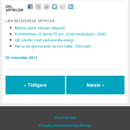
DEL
ARTIKLEN
:
LÆS RELATEREDE ARTIKLER:
Måske sejrer klimaet alligevel
Enhedslisten vil fjerne 70 pct. af klimaudslippet i 2030
Q8 udvider med vedvarende energi
Her er de grønne biler du kan købe i Danmark
20. november 2014
« Tidligere
Næste »
View Full Site
Proudly powered by WordPress