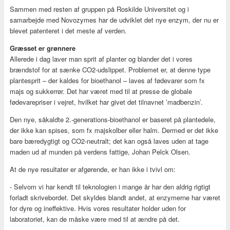
Sammen med resten af gruppen på Roskilde Universitet og i
samarbejde med Novozymes har de udviklet det nye enzym, der nu er
blevet patenteret i det meste af verden.
Græsset er grønnere
Allerede i dag laver man sprit af planter og blander det i vores
brændstof for at sænke CO2-udslippet. Problemet er, at denne type
plantesprit – der kaldes for bioethanol – laves af fødevarer som fx
majs og sukkerrør. Det har været med til at presse de globale
fødevarepriser i vejret, hvilket har givet det tilnavnet ’madbenzin’.
Den nye, såkaldte 2.-generations-bioethanol er baseret på plantedele,
der ikke kan spises, som fx majskolber eller halm. Dermed er det ikke
bare bæredygtigt og CO2-neutralt; det kan også laves uden at tage
maden ud af munden på verdens fattige, Johan Pelck Olsen.
At de nye resultater er afgørende, er han ikke i tvivl om:
- Selvom vi har kendt til teknologien i mange år har den aldrig rigtigt
forladt skrivebordet. Det skyldes blandt andet, at enzymerne har været
for dyre og ineffektive. Hvis vores resultater holder uden for
laboratoriet, kan de måske være med til at ændre på det.