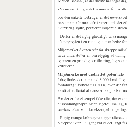
Kirsten Brosbøl, at danskerne har taget dage
- Svanemærket gør det nemmere for os alle 
For den enkelte forbruger er det uoverskue
ressourcer, når man står i supermarkedet ef
uvurderlig støtte, pointerer miljøministeren
- Derfor er det rigtig glædeligt, at så man
efterspørgslen i en retning, der er bedre f
Miljømærket Svanen står for skrappe miljøk
så de understøtter en bæredygtig udvikling.
igennem en grundig certificering, ligesom d
kriterierne.
Miljømærke med uudnyttet potentiale
I dag findes der mere end 8.000 forskellig
fordobling i forhold til i 2008, hvor der 
kendt af et flertal af danskerne og bliver 
For det er for eksempel ikke alle, der er o
husholdningspapir, bleer, legetøj, maling, 
serviceydelser som for eksempel rengøring, 
- Rigtig mange forbrugere kigger allerede e
plejeprodukter. Til gengæld er det langt fra