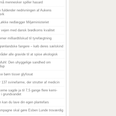
må mennesker spiller hasard
 fuldender nedrivningen af Aukens
ærk
Løkke nedlægger Miljøministeriet
 i vejen med dansk brødkorns kvalitet
rner milliardtilskud til tyrefægtning
grønlandske fangere – køb deres sælskind
råder alle gravide til at spise økologisk
Muhl: Den uhyggelige sandhed om
dup
e børn tisser glyfosat
r 137 svinefarme, der strutter af medicin
ikerne sagde ja til 7,5 gange flere kemi-
r i grundvandet
 kan du lave din egen plantefars
mpagne skal gøre Esben Lunde troværdig