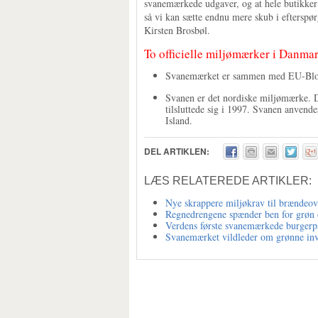
svanemærkede udgaver, og at hele butikker
så vi kan sætte endnu mere skub i efterspø
Kirsten Brosbøl.
To officielle miljømærker i Danma
Svanemærket er sammen med EU-Bloms
Svanen er det nordiske miljømærke. D
tilsluttede sig i 1997. Svanen anvend
Island.
DEL ARTIKLEN:
LÆS RELATEREDE ARTIKLER:
Nye skrappere miljøkrav til brændeo
Regnedrengene spænder ben for grøn 
Verdens første svanemærkede burgerp
Svanemærket vildleder om grønne inv