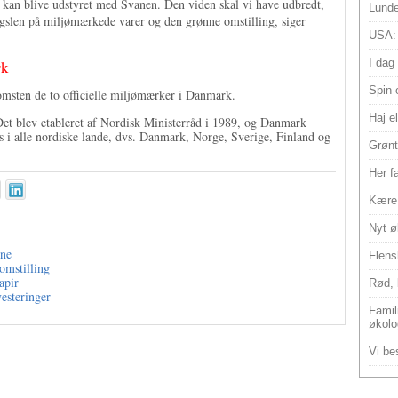
 kan blive udstyret med Svanen. Den viden skal vi have udbredt,
Lunde
rgslen på miljømærkede varer og den grønne omstilling, siger
USA:
I dag
rk
Spin 
ten de to officielle miljømærker i Danmark.
Haj e
et blev etableret af Nordisk Ministerråd i 1989, og Danmark
es i alle nordiske lande, dvs. Danmark, Norge, Sverige, Finland og
Grønt
Her f
Kære 
Nyt ø
vne
Flens
omstilling
apir
Rød, 
esteringer
Famili
økolo
Vi bes