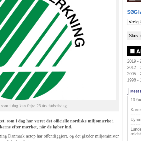
SØG I
2019
-
2012
-
2005
-
1998
-
Mest 
10 fø
som i dag kan fejre 25 års fødselsdag.
Kære 
Dyrem
, som i dag har været det officielle nordiske miljømærke i
skerne efter mærket, når de køber ind.
Lunde
ældst
ing Danmark netop har offentliggjort, og det glæder miljøminister