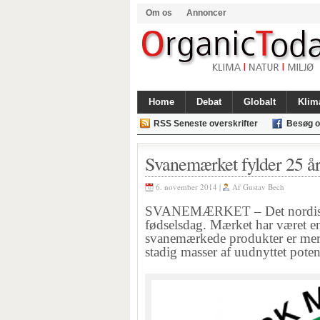
Om os
Annoncer
Home
Debat
Globalt
Klim
RSS Seneste overskrifter
Besøg o
Svanemærket fylder 25 å
6. november 2014 |
Af
Gustav Bech
SVANEMÆRKET – Det nordiske 
fødselsdag. Mærket har været en
svanemærkede produkter er mere
stadig masser af uudnyttet poten