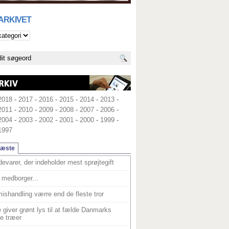
 ARKIVET
2018
-
2017
-
2016
-
2015
-
2014
-
2013
-
2011
-
2010
-
2009
-
2008
-
2007
-
2006
-
2004
-
2003
-
2002
-
2001
-
2000
-
1999
-
1997
læste
devarer, der indeholder mest sprøjtegift
medborger...
ishandling værre end de fleste tror
 giver grønt lys til at fælde Danmarks
e træer