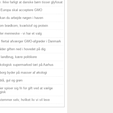
: Ikke farligt at danske børn tisser glyfosat
 Europa skal acceptere GMO
 kan du arbejde nøgen i haven
om brødkorn, kvælstof og protein
ller menneske - vi har et valg
 flertal afværger GMO-afgrøder i Danmark
alder giften ned i hovedet på dig
landbrug, kære politikere
kologisk supermarked tæt på Aarhus
borg byder på masser af økologi
blå, gul og grøn
er spiser sig fri for gift ved at vælge
gisk
temmer selv, hvilket liv vi vil leve