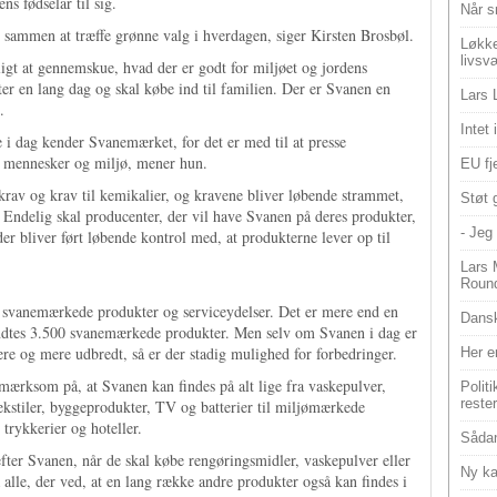
ns fødselar til sig.
Når s
sammen at træffe grønne valg i hverdagen, siger Kirsten Brosbøl.
Løkke
livsv
ligt at gennemskue, hvad der er godt for miljøet og jordens
ter en lang dag og skal købe ind til familien. Der er Svanen en
Lars 
.
Intet
ge i dag kender Svanemærket, for det er med til at presse
or mennesker og miljø, mener hun.
EU fje
rav og krav til kemikalier, og kravene bliver løbende strammet,
Støt 
 Endelig skal producenter, der vil have Svanen på deres produkter,
- Jeg 
er bliver ført løbende kontrol med, at produkterne lever op til
Lars 
Roun
e svanemærkede produkter og serviceydelser. Det er mere end en
Dansk
fandtes 3.500 svanemærkede produkter. Men selv om Svanen i dag er
mere og mere udbredt, så er der stadig mulighed for forbedringer.
Her e
pmærksom på, at Svanen kan findes på alt lige fra vaskepulver,
Polit
reste
tekstiler, byggeprodukter, TV og batterier til miljømærkede
trykkerier og hoteller.
Sådan
fter Svanen, når de skal købe rengøringsmidler, vaskepulver eller
Ny ka
 alle, der ved, at en lang række andre produkter også kan findes i